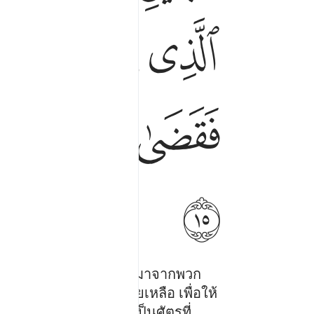
ﱠ
ﱡ
ﱢ
ﱩ
ﱪﱫ
ﱬ
ﱭ
ﱶ
สู้กันอยู่ในนั้น คนหนึ่งมาจากพวก
งเขาได้ร้องขอความช่วยเหลือ เพื่อให้
ของชัยตอนแท้จริงมันเป็นศัตรูที่