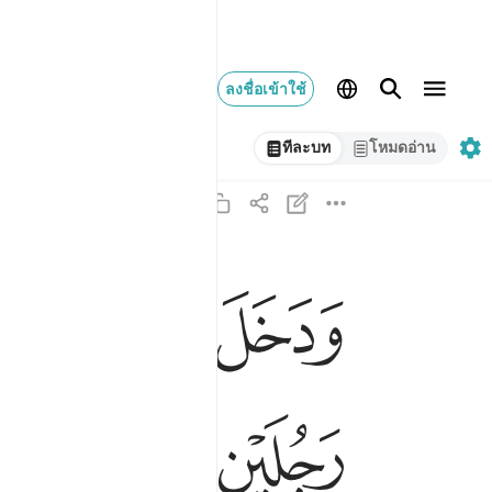
ลงชื่อเข้าใช้
ทีละบท
โหมดอ่าน
ﱍ
ﱎ
ﱏ
ودخل المدينة على حين غفلة من اهلها فوجد فيها
وَدَخَلَ ٱلْمَدِينَةَ عَلَىٰ حِينِ غَفْلَةٍۢ مِّنْ أَهْلِهَا فَوَجَد
ﱖ
ﱗ
ﱘ