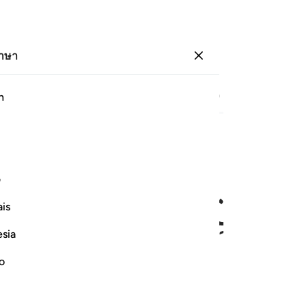
ภาษา
ลงชื่อเข้าใช้
หน้า
387
ญุซ
20
/
ฮิซบ์
39
h
ﱐ
ﱑ
ﱒ
ﱓ
 رجلين يقتتلان هاذا من شيعته وهاذا من عدوه فاستغاثه الذي من شيع
ف
َ فِيهَا رَجُلَيْنِ يَقْتَتِلَانِ هَـٰذَا مِن شِيعَتِهِۦ وَهَـٰذَا مِنْ عَدُوِّهِۦ ۖ فَٱسْتَغَـٰ
is
esia
ﱙ
ﱚ
ﱛ
ﱜ
no