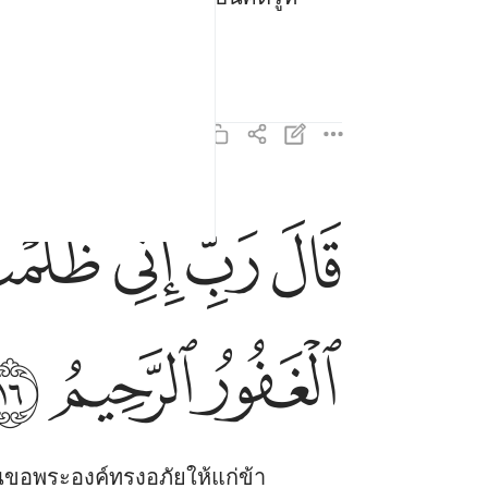
ﱷ
ﱸ
ﱹ
ﱺ
قال رب اني ظلمت نفسي فاغفر لي فغفر له انه هو ا
قَالَ رَبِّ إِنِّى ظَلَمْتُ نَفْسِى فَٱغْفِرْ لِى فَغَفَرَ لَهُۥ
ﲃ
ﲄ
ﲅ
้นขอพระองค์ทรงอภัยให้แก่ข้า