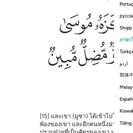
Portu
ﱨ
русск
Shqip
ภาษา
ﱴ
ﱵ
Türkç
اردو
简体
Melay
Españ
Kiswah
[15] และเขา (มูซา) ได้เข้าไปในเมือ
Tiếng 
พ้องของเขา และอีกคนหนึ่งมาจากฝ่าย 
ปราบฝ่ายที่เป็นศัตรูของเขา มูซาได้ต