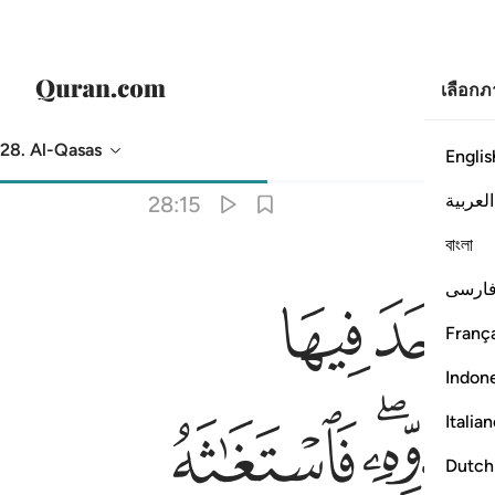
เลือก
28. Al-Qasas
Englis
การแปล
: Society of Institutes and Universities
العربية
28:15
বাংলা
ﱔ
ﱕ
ته على الذي من عدوه فوكزه موسى فقضى عليه قال هاذا من عمل الشيطا
ارسی
ثَهُ ٱلَّذِى مِن شِيعَتِهِۦ عَلَى ٱلَّذِى مِنْ عَدُوِّهِۦ فَوَكَزَهُۥ مُوسَىٰ فَقَضَىٰ عَلَيْهِ 
França
Indon
ﱝﱞ
ﱟ
Italia
Dutch