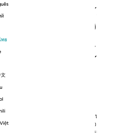
guês
ﱣ
ﱤ
ﱥ
ﱦ
ﱧ
ий
ไทย
ﱮ
ﱯ
ﱰﱱ
ﱲ
ﱳ
e
中文
u
ol
ili
ง ขณะที่ชาวเมืองกำลังพักผ่อนเขาได้เห็นชายสองคนต่อ
Việt
(ที่เป็น) ศัตรูของเขา ดังนั้น คนที่มาจากพวกพ้องขอ
่อยเขาแล้วได้ฆ่าเขา เขากล่าวว่า นี่มันเป็นการกระทำ