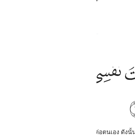
ﱻ
ﱼ
ﱽ
ﱾ
ﱿ
لغفور الرحيم ١٦
ٓ ۚ إِنَّهُۥ هُوَ ٱلْغَفُورُ ٱلرَّحِيمُ ١٦
้าพระองค์ แท้จริงข้าพระองค์ได้อธรรมต่อตนเอง ดังนั