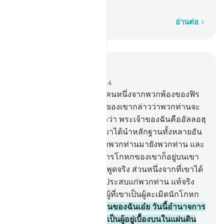
เท่านั้น
ทีละคำ
อ่านต่อ
อ่านในบริบท
บท 40, หน้าหนังสือ 470, จุซ 24
28
.
[28] และชายผู้ศรัทธาคนหนึ่งจากพวกพ้องของฟิร
เอานฺ ซึ่งปกปิดการศรัทธาของเขากล่าวว่าพวกท่านจะ
ฆ่าชายคนหนึ่ง ที่เขากล่าวว่า พระเจ้าของฉันคืออัลลอฮฺ
กระนั้นหรือ และแน่นอนเขาได้นำหลักฐานทั้งหลายอัน
ชัดแจ้ง มาจากพระเจ้าของพวกท่านมายังพวกท่าน และ
หากว่าเขาเป็นคนโกหก การโกหกของเขาก็อยู่บนเขา
เอง และหากว่าเขาเป็นคนพูดจริง ส่วนหนึ่งจากที่เขาได้
สัญญาไว้กับพวกท่านก็จะประสบแก่พวกท่าน แท้จริง
อัลลอฮฺจะไม่ชี้แนะทางแก่ผู้ที่เขาเป็นผู้ละเมิดนักโกหก
ตัวฉกาจ
29
.
[29] โอ้ หมู่ชนของฉันเอ๋ย วันนี้อำนาจการ
ปกครองเป็นของพวกท่าน เป็นผู้อยู่เบื้องบนในแผ่นดิน