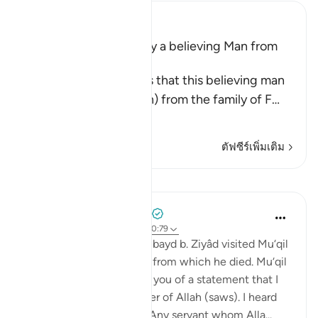
Ibn Kathir (Abridged)
Musa was supported by a believing Man from
Fir`awn's Family
The well-known view is that this believing man
was a Coptic (Egyptian) from the family of F
…
อ่านเพิ่มเติม
ตัฟซีร์เพิ่มเติม
บทเรียน
Prophetic Commentary
8 ปีที่แล้ว
·
อ้างอิง
อายะห์ 40:29, 20:79
Al-Hasan narrates that ‘Ubayd b. Ziyâd visited Mu‘qil
b. Yasâr during his illness from which he died. Mu‘qil
narrates to him: I will tell you of a statement that I
heard from the Messenger of Allah (saws). I heard
the Prophet (saws) say: 'Any servant whom Alla...