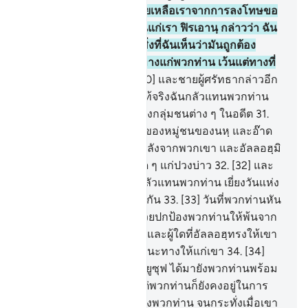
(อียิปต์) แล้วใครเล่าจะช่วยเหลือเราจากการลงโทษขอ
งอัลลอฮฺ หากมันได้เกิดขึ้นแก่เรา ฟิรเอานฺ กล่าวว่า ฉัน
มิได้ชี้นำพวกท่าน เว้นแต่สิ่งที่ฉันเห็นว่ามันถูกต้อง
เท่านั้นและฉันมิได้ชี้แนะทางแก่พวกท่าน เว้นแต่ทางที่
เป็นสัจธรรมเท่านั้น
30
.
[30] และชายผู้ศรัทธากล่าวอีก
ว่า โอ้หมู่ชนของฉันเอ๋ย แท้จริงฉันกลัวแทนพวกท่าน
เยี่ยงวันแห่งการลงโทษของกลุ่มชนต่าง ๆ ในอดีต
31
.
[31] เยี่ยงกับเคราะห์กรรมของหมู่ชนของนหฺ และอ๊าด
และซะมูด และกับหมู่ชนหลังจากพวกเขา และอัลลอฮฺมิ
ทรงประสงค์การอธรรมใด ๆ แก่ปวงบ่าว
32
.
[32] และ
โอ้หมู่ชนของฉันเอ๋ย ฉันกลัวแทนพวกท่าน เยี่ยงวันแห่ง
การร้องเรียกหาซึ่งกันและกัน
33
.
[33] วันที่พวกท่านหัน
หลังกลับหนี ไม่มีผู้ใดจะช่วยปกป้องพวกท่านให้พ้นจาก
การลงโทษของอัลลอฮฺได้ และผู้ใดที่อัลลอฮฺทรงให้เขา
หลงทางแล้ว ก็จะไม่มีผู้ชี้แนะทางให้แก่เขา
34
.
[34]
และโดยแน่นอน แต่ก่อนนี้ยูซุฟ ได้มายังพวกท่านพร้อม
ด้วยหลักฐานอันชัดแจ้ง แต่พวกท่านก็ยังคงอยู่ในการ
สงสัยในสิ่งที่เขาได้นำมายังพวกท่าน จนกระทั่งเมื่อเขา