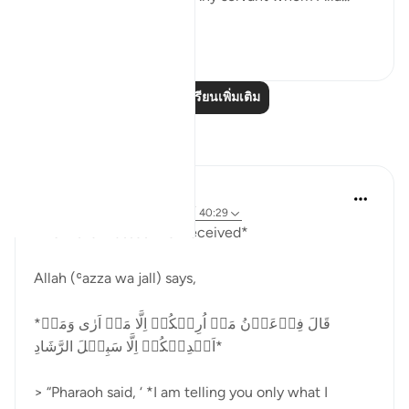
ดูเพิ่มเติม
0
0
อ่านบทเรียนเพิ่มเติม
การสะท้อน
Abu Hizkeel
21 สัปดาห์ที่ผ่านมา
·
อ้างอิง
อายะห์ 40:29
*How the Masses Are Deceived*
Allah (ʿazza wa jall) says,
*قَالَ فِرۡعَوۡنُ مَاۤ اُرِيۡكُمۡ اِلَّا مَاۤ اَرٰى وَمَاۤ
اَهۡدِيۡكُمۡ اِلَّا سَبِيۡلَ الرَّشَادِ‏*
> “Pharaoh said, ‘ *I am telling you only what I