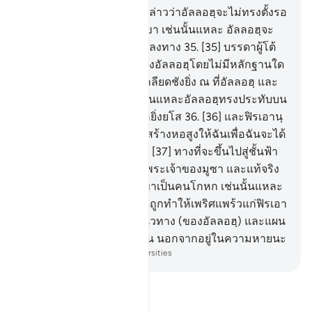
ได้ตายไปแล้ว พวกท่านก็กล่าวว่าอัลลอฮฺจะไม่ทรงตั้งรอ
ซูลคนใดอีกแล้วหลังจากเขา เช่นนั้นแหละ อัลลอฮฺจะ
ทรงให้ผู้ที่เขาฝ่าฝืนสงสัยหลงทาง
35
.
[35] บรรดาผู้โต้
เถียงในสัญญาณต่าง ๆ ของอัลลอฮฺโดยไม่มีหลักฐานใด
ๆ มายังพวกเขา เป็นที่น่าเกลียดชังยิ่ง ณ ที่อัลลอฮฺ และ
ณ ที่บรรดาผู้ศรัทธา เช่นนั้นแหละอัลลอฮฺทรงประทับบน
ทุก ๆ หัวใจของผู้จองหองหยิ่งยโส
36
.
[36] และฟิรเอานฺ
กล่าวว่า โอ้ฮามานเอ๋ย จงสร้างหอสูงให้ฉันเพื่อฉันจะได้
บรรลุถึงทางที่จะขึ้นไป
37
.
[37] ทางที่จะขึ้นไปสู่ชั้นฟ้า
ทั้งหลาย เพื่อฉันจะได้เห็นพระเจ้าของมูซา และแท้จริง
ฉันคิดอย่างแน่ใจแล้วว่าเขาเป็นคนโกหก เช่นนั้นแหละ
การงานที่ชั่วช้าของเขาได้ถูกทำให้เพริศแพร้วแก่ฟิรเอา
นฺ และเขาถูกปิดกั้นจากแนวทาง (ของอัลลอฮฺ) และแผน
การของฟิรเอานฺนั้นมิใช่อื่น นอกจากอยู่ในความหายนะ
-
Society of Institutes and Universities
อ่านตัฟซีร์