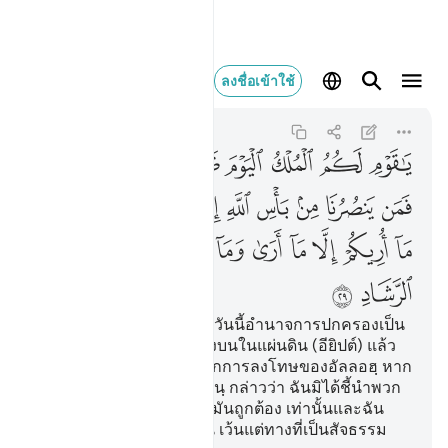
يا قوم لكم الملك ال
ลงชื่อเข้าใช้
Ghafir
40:29
40:29
ﲎ
ﲏ
ﲐ
ﲑ
ﲒ
ﲓ
ﲔ
ﲕ
ﲖ
ﲗ
ﲘ
ﲙ
ﲚ
ﲛﲜ
ﲝ
ﲞ
ﲟ
ﲠ
ﲡ
ﲢ
ﲣ
ﲤ
ﲥ
ﲦ
ﲧ
ﲨ
ﲩ
[29] โอ้ หมู่ชนของฉันเอ๋ย วันนี้อำนาจการปกครองเป็น
ของพวกท่าน เป็นผู้อยู่เบื้องบนในแผ่นดิน (อียิปต์) แล้ว
ใครเล่าจะช่วยเหลือเราจากการลงโทษของอัลลอฮฺ หาก
มันได้เกิดขึ้นแก่เรา ฟิรเอานฺ กล่าวว่า ฉันมิได้ชี้นำพวก
ท่าน เว้นแต่สิ่งที่ฉันเห็นว่ามันถูกต้อง เท่านั้นและฉัน
มิได้ชี้แนะทางแก่พวกท่าน เว้นแต่ทางที่เป็นสัจธรรม