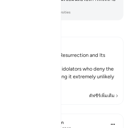
ของเรา
-
Society of Institutes and Universities
อ่านตัฟซีร์
Ibn Kathir (Abridged)
Scepticism about the Resurrection and Its
Refutation
Allah tells us about the idolators who deny the
Resurrection, considering it extremely unlikely
th
…
อ่านเพิ่มเติม
ตัฟซีร์เพิ่มเติม
บทเรียน
In the Shade of the Quran