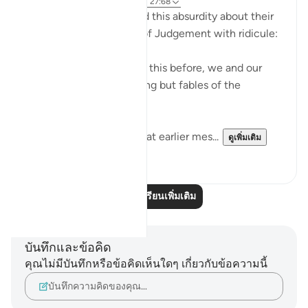
31 สัปดาห์ที่ผ่านมา
·
อ้างอิง
อายะห์ 27:68
The unbelievers followed this absurdity about their
disbelief about the Day of Judgement with ridicule:
"We have been promised this before, we and our
forefathers! This is nothing but fables of the
ancients." (Verse 68)
They were fully aware that earlier mes...
ดูเพิ่มเติม
0
0
อ่านบทเรียนเพิ่มเติม
บันทึกและข้อคิด
คุณไม่มีบันทึกหรือข้อคิดเห็นใดๆ เกี่ยวกับข้อความนี้
บันทึกความคิดของคุณ…