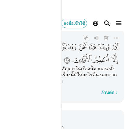
لقد وعدنا هاذا نحن وابا
ลงชื่อเข้าใช้
An-Naml
27:68
27:68
ﲂ
ﲃ
ﲄ
ﲅ
ﲆ
ﲇ
ﲈ
ﲉ
ﲊ
ﲋ
ﲌ
ﲍ
ﲎ
[68] โดยแน่นอน เราได้ถูกสัญญาในเรื่องนี้มาก่อน ทั้ง
เราและบรรพบุรุษของเรา เรื่องนี้มิใช่อะไรอื่น นอกจาก
เป็นนิทานโกหกสมัยก่อน ๆ
ทีละคำ
อ่านต่อ
อ่านในบริบท
บท 27, หน้าหนังสือ 383, จุซ 20