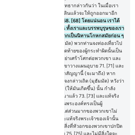
67
.
[67] บรรดาผู้ปฏิเสธศรัทธากล่าวกันว่า ในเมื่อเรา
และบรรพบุรุษของเราเป็นดินแล้วจะให้ถูกออกมาอีก
อย่างแน่นอนกระนั้นหรือ
68
.
[68] โดยแน่นอน เราได้
ถูกสัญญาในเรื่องนี้มาก่อน ทั้งเราและบรรพบุรุษของเรา
เรื่องนี้มิใช่อะไรอื่น นอกจากเป็นนิทานโกหกสมัยก่อน ๆ
69
.
[69] จงกล่าวเถิด (มุฮัมมัด) พวกท่านจงท่องเที่ยวไป
ในแผ่นดิน แล้วจงดูว่าผลสุดท้ายของผู้กระทำผิดนั้นเป็น
อย่างไร
70
.
[70] และเจ้าอย่าเศร้าโศกต่อพวกเขา และ
เจ้าอย่าคับใจ ในสิ่งที่พวกเขาวางแผนอุบาย
71
.
[71] และ
พวกเขากล่าวว่า เมื่อใดเล่าสัญญานี้ (จะมาถึง) หาก
พวกท่านสัตย์จริง
72
.
[72] จงกล่าวเถิด (มุฮัมมัด) หวังว่า
บางอย่างที่พวกท่านรีบเร่ง (ให้มันเกิดขึ้น) นั้น กำลัง
ตามหลังใกล้พวกท่านเข้ามาแล้ว
73
.
[73] และแท้จริง
พระเจ้าของเจ้านั้น แน่นอนพระองค์ทรงเป็นผู้
โปรดปรานต่อปวงมนุษย์ แต่ส่วนมากของพวกเขาไม่
เป็นผู้ขอบคุณ
74
.
[74] และแท้จริงพระเจ้าของเจ้านั้น
แน่นอนพระองค์ทรงรอบรู้สิ่งที่หัวอกของพวกเขาปกปิด
อยู่และสิ่งที่พวกเขาเปิดเผย
75
.
[75] และไม่มีสิ่งใดจะ