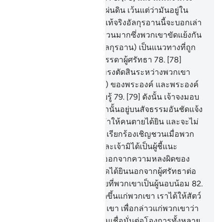
ซ่อนเร้นทั้งในชั้นฟ้าและแผ่นดิน เว้นแต่ว่ามันอยู่ใน
บันทึกอันชัดแจ้ง
76
.
[76] แท้จริงอัลกุรอานนี้จะบอกเล่า
แก่วงศ์วานของอิสรออีล ส่วนมากซึ่งพวกเขาขัดแย้งกัน
77
.
[77] และแท้จริงมัน (อัลกุรอาน) เป็นแนวทางที่ถูก
ต้องและความเมตตา แก่บรรดาผู้ศรัทธา
78
.
[78]
แท้จริงพระเจ้าของเจ้าจะทรงตัดสินระหว่างพวกเขา
ด้วยข้อวินิจฉัย (ที่ยุติธรรม) ของพระองค์ และพระองค์
เป็นผู้ทรงอำนาจ ผู้ทรงรอบรู้
79
.
[79] ดังนั้น เจ้าจงมอบ
หมายต่ออัลลอฮฺแท้จริง เจ้านั้นอยู่บนสัจธรรมอันชัดแจ้ง
80
.
[80] แท้จริงเจ้าจะไม่ทำให้คนตายได้ยิน และจะไม่
ทำให้คนหูหนวกได้ยินการเรียกร้องเชิญชวนเมื่อพวก
เขาหันหลังกลับ
81
.
[81] และเจ้ามิได้เป็นผู้ชี้แนะ
แนวทางแก่คนตาบอด ให้ออกจากความหลงผิดของ
พวกเขา เจ้าจะไม่ทำให้ผู้ใดได้ยินนอกจากผู้ศรัทธาต่อ
โองการต่าง ๆ ของเรา โดยที่พวกเขาเป็นผู้นอบน้อม
82
.
[82] และเมื่อพระดำรัสเกิดขึ้นแก่พวกเขา เราได้ให้สัตว์
ออกมาจากแผ่นดินแก่พวกเขา เพื่อกล่าวแก่พวกเขาว่า
แท้จริงปวงมนุษย์นั้นไม่ยอมเชื่อมั่นต่อโองการทั้งหลาย