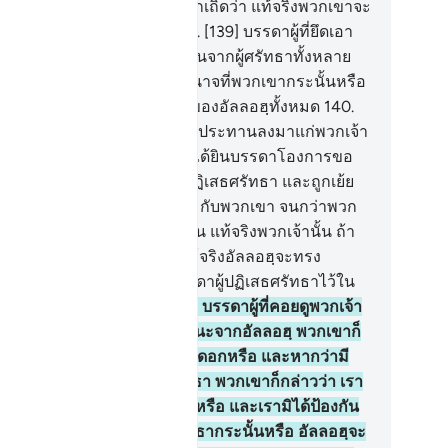
38] จงแจ้งข่าวดีแก่พวกมุนาฟิกเถิดว่า แท้จริงพวกเขาจะ
้รับการลงโทษอันเจ็บแสบ
139
.
[139] บรรดาผู้ที่ยึดเอา
รดาผู้ปฏิเสธศรัทธาเป็นมิตรอื่นจากผู้ศรัทธาทั้งหลาย
้น พวกเขาจะแสวงหากำลังอำนาจที่พวกเขากระนั้นหรือ
้จริงกำลังอำนาจนั้นเป็นสิทธิของอัลลอฮฺทั้งหมด
140
.
40] และแน่นอนอัลลอฮฺได้ทรงประทานลงมาแก่พวกเจ้า
้วในคัมภีร์นั้นว่า เมื่อพวกเจ้าได้ยินบรรดาโองการขอ
ัลลอฮฺ โองการเหล่านั้นก็ถูกปฏิเสธศรัทธา และถูกเย้ย
ัน ดังนั้นพวกเจ้าจงอย่านั่งร่วมกับพวกเขา จนกว่าพวก
จะพูดคุยกันในเรื่องอื่นจากนั้น แท้จริงพวกเจ้านั้น ถ้า
่นนั้นแล้ว ก็เหมือนพวกเขา แท้จริงอัลลอฮฺจะทรง
บรวมบรรดามุนาฟิก และบรรดาผู้ปฏิเสธศรัทธาไว้ใน
กญะฮันนัมทั้งหมด
141
.
[141] บรรดาผู้ที่คอยดูพวกเจ้า
ู่นั้น ถ้าหากพวกเจ้าได้รับชัยชนะจากอัลลอฮฺ พวกเขาก็
่าวว่าเรามิได้ร่วมกับพวกท่านดอกหรือ และหากว่ามี
วนใดๆ แก่บรรดาผู้ปฏิเสธศรัทธา พวกเขาก็กล่าวว่า เรา
ได้มีอำนาจเหนือพวกท่านดอกหรือ และเรามิได้ป้องกัน
กท่านให้พ้นจากบรรดาผู้ศรัทธากระนั้นหรือ อัลลอฮฺจะ