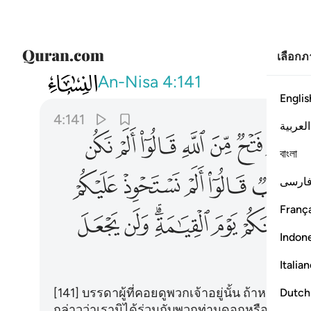
เลือก
004
الذين يتربصون بكم فان كان لكم فتح 
An-Nisa
4:141
Englis
4:141
العربية
ﱇ
ﱈ
ﱉ
ﱊ
ﱋ
ﱌ
বাংলা
ﱑ
ﱒ
ﱓ
ﱔ
ﱕ
ارسی
França
ﱜ
ﱝ
ﱞﱟ
ﱠ
ﱡ
Indon
ﱧ
Italia
[141] บรรดาผู้ที่คอยดูพวกเจ้าอยู่นั้น ถ้าหากพว
Dutch
กล่าวว่าเรามิได้ร่วมกับพวกท่านดอกหรือ และหาก