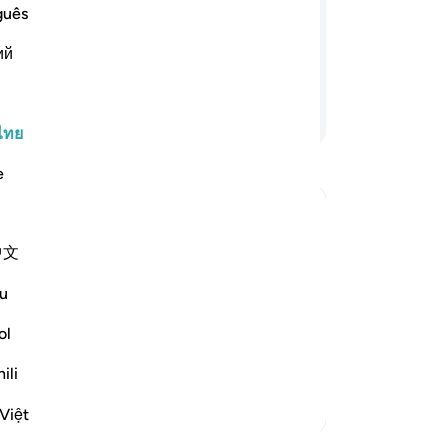
[1
guês
นดอกหรือ และเรามิได้ป้องกันพวกท่านให้
ได
ตัดสินระหว่างพวกเจ้าในวันกิยามะฮฺ
ий
บร
ทางใดเหนือบรรดาผู้ศรัทธาเป็นอันขาด
นั
แท
อ่านต่อ
[1
ไทย
แล
e
งอ
หย
เขา
Muslims
中文
เช
t the harm that occurs to the believers,
รว
es and religion are dissolved and the
u
นร
อย
ol
กล
ili
ส่
ตัฟซีร์เพิ่มเติม
มิ
Việt
พว