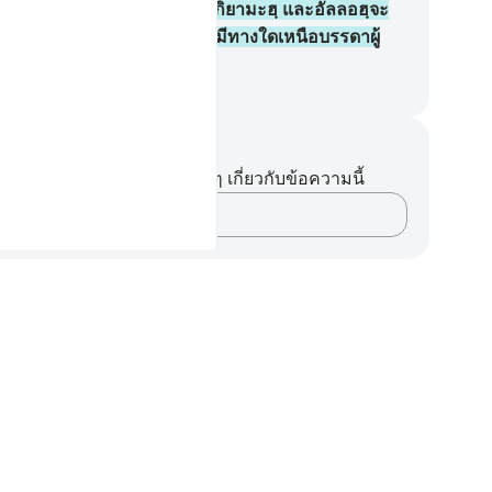
งตัดสินระหว่างพวกเจ้าในวันกิยามะฮฺ และอัลลอฮฺจะ
่ทรงให้บรรดาผู้ปฏิเสธศรัทธามีทางใดเหนือบรรดาผู้
ัทธาเป็นอันขาด
ciety of Institutes and Universities
นทึกและข้อคิด
ไม่มีบันทึกหรือข้อคิดเห็นใดๆ เกี่ยวกับข้อความนี้
บันทึกความคิดของคุณ…