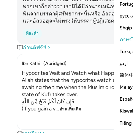
Portu
พวกเขาก็กล่าวว่า เรามิได้มีอำนาจเหนือพวกท่า
พ้นจากบรรดาผู้ศรัทธากระนั้นหรือ อัลลอฮฺจะทรง
русск
และอัลลอฮฺจะไม่ทรงให้บรรดาผู้ปฏิเสธศรัทธามี
Shqip
ทีละคำ
ภาษา
อ่านตัฟซีร์
Türkç
اردو
Ibn Kathir (Abridged)
Hypocrites Wait and Watch what Happens to 
简体
Allah states that the hypocrites watch and awai
awaiting the time when the Muslim circumstanc
Melay
state of Kufr takes over.
Españ
فَإِن كَانَ لَكُمْ فَتْحٌ مِّنَ اللَّهِ
(if you gain a v
…
อ่านเพิ่มเติม
Kiswah
Tiếng 