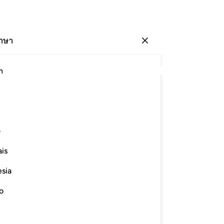
ภาษา
ลงชื่อเข้าใช้
อ่
h
บท 
13
ﱁ
ﱂ
ﱃ
ﱄ
ﱅ
ﱆ
ซู
ลง
ﱍ
ﱎ
ﱏ
ﱐ
ปร
ف
แล
is
พร
ﱖ
ﱗ
ﱘﱙ
ﱚ
ﱛ
ไซ
esia
แท
ﱢ
ﱣ
ﱤ
ﱥ
ﱦ
แล้
no
ว่
กเจ้าได้รับชัยชนะจากอัลลอฮฺ พวกเขาก็
พร
ว่ามีส่วนใดๆ แก่บรรดาผู้ปฏิเสธศรัทธา