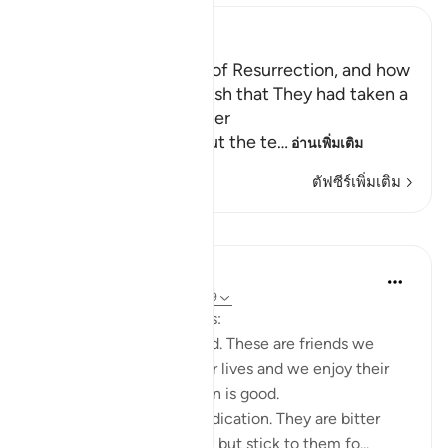
Ibn Kathir (Abridged)
The Terrors of the Day of Resurrection, and how
the Wrongdoers will wish that They had taken a
Path with the Messenger
Here Allah tells us about the te
…
อ่านเพิ่มเติม
ตัฟซีร์เพิ่มเติม
บทเรียน
Taimiyyah Zubair
3 ปีที่แล้ว
·
อ้างอิง
อายะห์ 25:27-29
Friends are of three kinds:
1. Those that are like food. These are friends we
need, they are part of our lives and we enjoy their
company. But moderation is good.
2. Those that are like medication. They are bitter
because of their honesty but stick to them fo...