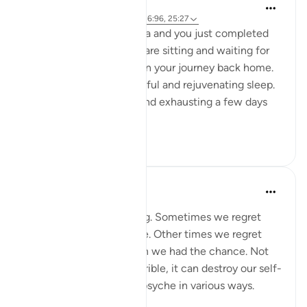
A Siddiqui
5 ปีที่แล้ว
·
อ้างอิง
อายะห์ 88:8-9, 16:96, 25:27
Imagine you are in Mecca and you just completed
your Hajj yesterday. You are sitting and waiting for
your bus so you can begin your journey back home.
You had a night of peaceful and rejuvenating sleep.
What felt so strenuous and exhausting a few days
ago is n...
ดูเพิ่มเติม
34
5
A Siddiqui
6 ปีที่แล้ว
·
อ้างอิง
อายะห์ 25:27
Regret is a painful feeling. Sometimes we regret
something we have done. Other times we regret
things we didn't do when we had the chance. Not
only does regret feel horrible, it can destroy our self-
esteem and impact our psyche in various ways.