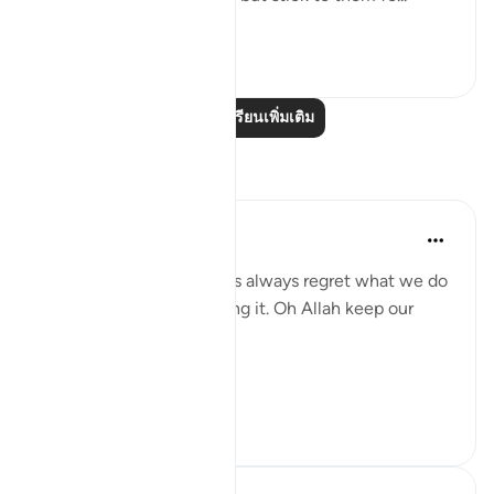
ดูเพิ่มเติม
26
5
อ่านบทเรียนเพิ่มเติม
การสะท้อน
gemi hartojo
5 ปีที่แล้ว
·
อ้างอิง
อายะห์ 25:27
Subhannallah we humans always regret what we do
and yet we keep repeating it. Oh Allah keep our
hearts clear and straight.
Aamiin.
11
2