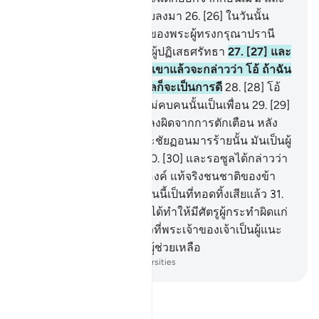
มะลาอิกะฮฺจะถูกส่งทะยอยลงมา
26
.
[26] ในวันนั้น
อำนาจอันแท้จริงเป็นสิทธิ์ของพระผู้ทรงกรุณาปรานี
และมันเป็นวันที่ลำบากแก่ผู้ปฏิเสธศรัทธา
27
.
[27] และ
วันที่ผู้อธรรมจะกัดมือของเขาแล้วจะกล่าวว่า โอ้ ถ้าฉัน
ได้ยึดแนวทางร่วมกับรอซูลก็จะเป็นการดี
28
.
[28] โอ้
ความวิบัติแก่ฉัน หากฉันไม่คบคนนั้นเป็นเพื่อน
29
.
[29]
แน่นอน เขาได้ทำให้ฉันหลงผิดจากการตักเตือน หลัง
จากที่มันได้มีมายังฉัน และชัยฏอนมารร้ายนั้น มันเป็นผู้
เหยียดหยามมนุษย์เสมอ
30
.
[30] และรอซูลได้กล่าวว่า
ข้าแต่พระเจ้าของข้าพระองค์ แท้จริงชนชาติของข้า
พระองค์ได้ยึดเอาอัลกุรอานนี้เป็นที่ทอดทิ้งเสียแล้ว
31
.
[31] และเช่นนั้นแหละ เราได้ทำให้มีศัตรูผู้กระทำผิดแก่
นบีทุกคน และพอเพียงแล้วที่พระเจ้าของเจ้าเป็นผู้แนะ
ทางฮิดายะฮฺ และทรงเป็นผู้ช่วยเหลือ
-
Society of Institutes and Universities
อ่านตัฟซีร์