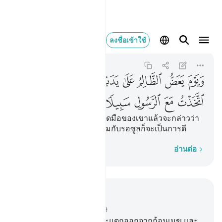
ويوم يعض الظالم على يد
ลงชื่อเข้าใช้
Al-Furqan
25:27
25:27
ﲇ
ﲈ
ﲉ
ﲊ
ﲋ
ﲌ
ﲍ
ﲎ
ﲏ
ﲐ
ﲑ
ﲒ
[27] และวันที่ผู้อธรรมจะกัดมือของเขาแล้วจะกล่าวว่า
โอ้ ถ้าฉันได้ยึดแนวทางร่วมกับรอซูลก็จะเป็นการดี
ทีละคำ
อ่านต่อ
อ่านในบริบท
บท 25, หน้าหนังสือ 362, จุซ 19
25
.
[25] และวันที่ท้องฟ้าจะแตกออกจากก้อนเมฆ และ