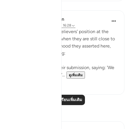
บทเรียน
In the Shade of the Quran
31 สัปดาห์ที่ผ่านมา
·
อ้างอิง
อายะห์ 16:28
The surah paints the unbelievers' position at the
moment of their death, when they are still close to
earth and to all the falsehood they asserted here,
and all their evil scheming:
"These will then offer their submission, saying: 'We
have done no wrong!'" (V...
ดูเพิ่มเติม
0
0
อ่านบทเรียนเพิ่มเติม
การสะท้อน