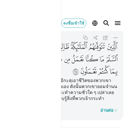
الذين تتوفاهم الملايك
ลงชื่อเข้าใช้
An-Nahl
16:28
16:28
ﱘ
ﱙ
ﱚ
ﱛ
ﱜﱝ
ﱞ
ﱟ
ﱠ
ﱡ
ﱢ
ﱣ
ﱤﱥ
ﱦﱧ
ﱨ
ﱩ
ﱪ
ﱫ
ﱬ
ﱭ
ﱮ
[28] (คือ) บรรดาผู้ที่มะลาอิกะฮฺเอาชีวิตของพวกเขา
โดยที่พวกเขาอธรรมต่อตัวเอง ดังนั้นพวกเขายอมจำนน
(พลางกล่าวว่า) เรามิได้กระทำความชั่วใด ๆ เปล่าเลย
แท้จริงอัลลอฮฺเป็นผู้ทรงรอบรู้สิ่งที่พวกเจ้ากระทำ
ทีละคำ
อ่านต่อ