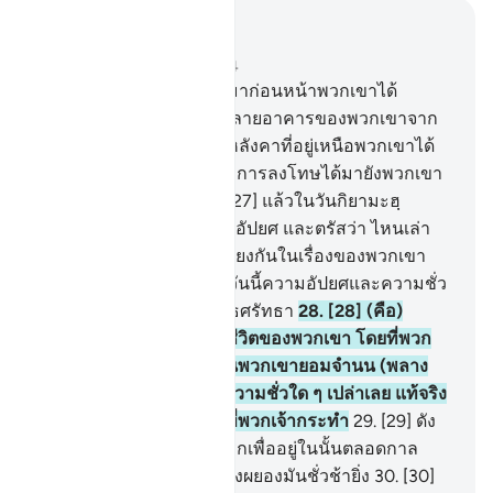
อ่านในบริบท
บท 16, หน้าหนังสือ 270, จุซ 14
26
.
[26] แน่นอน บรรดาผู้มาก่อนหน้าพวกเขาได้
วางแผน ดังนั้น อัลลอฮฺทำลายอาคารของพวกเขาจาก
รากฐาน (ของมัน) ฉะนั้นหลังคาที่อยู่เหนือพวกเขาได้
หล่นลงมาทับพวกเขา และการลงโทษได้มายังพวกเขา
โดยที่พวกเขาไม่รู้ตัว
27
.
[27] แล้วในวันกิยามะฮฺ
พระองค์จะทรงให้พวกเขาอัปยศ และตรัสว่า ไหนเล่า
ภาคีของข้าที่พวกเจ้าโต้เถียงกันในเรื่องของพวกเขา
บรรดาผู้รู้กล่าวว่า แน่แท้ วันนี้ความอัปยศและความชั่ว
ช้าจะประสบแก่พวกปฏิเสธศรัทธา
28
.
[28] (คือ)
บรรดาผู้ที่มะลาอิกะฮฺเอาชีวิตของพวกเขา โดยที่พวก
เขาอธรรมต่อตัวเอง ดังนั้นพวกเขายอมจำนน (พลาง
กล่าวว่า) เรามิได้กระทำความชั่วใด ๆ เปล่าเลย แท้จริง
อัลลอฮฺเป็นผู้ทรงรอบรู้สิ่งที่พวกเจ้ากระทำ
29
.
[29] ดัง
นั้น พวกเจ้าจงเข้าประตูนรกเพื่ออยู่ในนั้นตลอดกาล
ฉะนั้น ที่พำนักของพวกหยิ่งผยองมันชั่วช้ายิ่ง
30
.
[30]