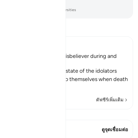
พวกเขา
-
Society of Institutes and Universities
อ่านตัฟซีร์
Ibn Kathir (Abridged)
The Condition of the Disbeliever during and
after Death
Allah informs us of the state of the idolators
who are doing wrong to themselves when death
app
…
อ่านเพิ่มเติม
ตัฟซีร์เพิ่มเติม
ดู Qiraat
บทกวีนี้มี 1 จุดเชื่อมต่อ
ดูจุดเชื่อมต่อ