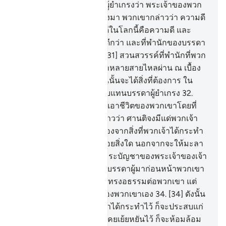
และได้ถูกกล่าวแก่บรรดาผู้ยำเกรงว่า พระเจ้าของพวก
เจ้าได้ทรงประทานอะไรลงมา พวกเขากล่าวว่า ความดี
ทั้งนั้น สำหรับบรรดาผู้ทำดีในโลกนี้คือความดี และ
แน่นอนในปรโลกนั้นย่อมดีกว่า และที่พำนักของบรรดา
ผู้ยำเกรงนั้นช่างดีเลิศ
31
.
[31] สวนสวรรค์ที่พำนักที่พวก
เขาจะเข้าไปในนั้น มีลำน้ำหลายสายไหลผ่าน ณ เบื้อง
ล่างสำหรับพวกเขาที่อยู่ในนั้นจะได้สิ่งที่ต้องการ ใน
ทำนองนั้น อัลลอฮฺทรงตอบแทนบรรดาผู้ยำเกรง
32
.
[32] บรรดาผู้ที่มะลาอิกะฮฺเอาชีวิตของพวกเขาโดยที่
พวกเขาเป็นคนดี พลางกล่าวว่า ศานติจงมีแด่พวกเจ้า
จงเข้าไปในสวนสวรรค์เนื่องจากสิ่งที่พวกเจ้าได้กระทำ
ไว้
33
.
[33] พวกเขามิได้คอยสิ่งใด นอกจากจะให้มะลา
อิกะฮฺมาหาพวกเขา หรือพระบัญชาของพระเจ้าของเจ้า
จะมา ในทำนองนั้นแหละ บรรดาผู้มาก่อนหน้าพวกเขา
ได้กระทำ และอัลลอฮฺมิได้ทรงอธรรมต่อพวกเขา แต่
พวกเขาได้อธรรมต่อตัวของพวกเขาเอง
34
.
[34] ดังนั้น
ความชั่วทั้งหลายที่พวกเขาได้กระทำไว้ ก็จะประสบแก่
พวกเขา และสิ่งที่พวกเขาเคยเย้ยหยันไว้ ก็จะห้อมล้อม