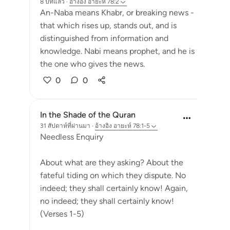
8 ปีที่แล้ว
·
อ้างอิง
อายะห์ 78:2
An-Naba means Khabr, or breaking news -
that which rises up, stands out, and is
distinguished from information and
knowledge. Nabi means prophet, and he is
the one who gives the news.
0
0
In the Shade of the Quran
31 สัปดาห์ที่ผ่านมา
·
อ้างอิง
อายะห์ 78:1-5
Needless Enquiry
About what are they asking? About the
fateful tiding on which they dispute. No
indeed; they shall certainly know! Again,
no indeed; they shall certainly know!
(Verses 1-5)