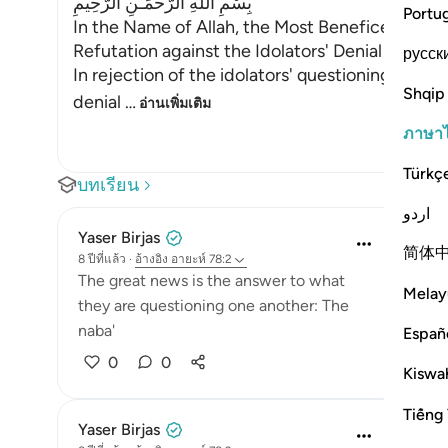
بِسْمِ اللَّهِ الرَّحْمَـنِ الرَّحِيمِ
Portu
In the Name of Allah, the Most Beneficent, the
Refutation against the Idolators' Denial of th
русск
In rejection of the idolators' questioning abou
Shqip
denial
…
อ่านเพิ่มเติม
ภาษา
Türkç
บทเรียน
اردو
Yaser Birjas
简体
8 ปีที่แล้ว
·
อ้างอิง
อายะห์ 78:2
The great news is the answer to what
Melay
they are questioning one another: The
naba'
Españ
0
0
Kiswah
Tiếng 
Yaser Birjas