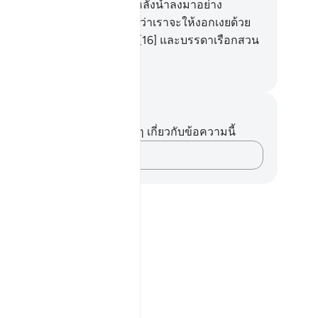
งสว่างจ้า
14
.
[14] และเราได้หลั่งน้ำลงมาอย่าง
กมายจากเมฆฝน
15
.
[15] เพื่อว่าเราจะให้งอกเงยด้วย
นั้นซึ่งเมล็ดพืชและพืชผัก
16
.
[16] และบรรดาเรือกสวน
นหนาแน่น
ciety of Institutes and Universities
นทึกและข้อคิด
ไม่มีบันทึกหรือข้อคิดเห็นใดๆ เกี่ยวกับข้อความนี้
บันทึกความคิดของคุณ…