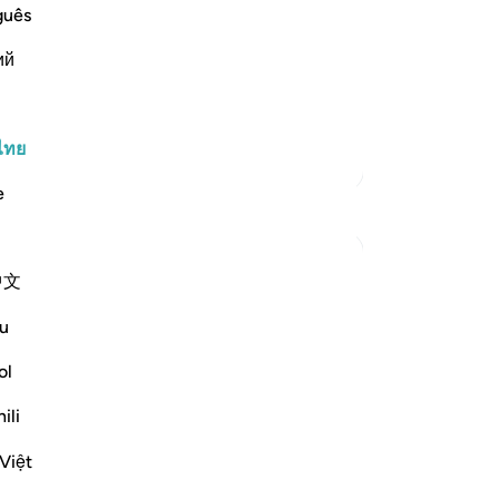
แส
guês
 Most Merciful.
มา
e Occurrence of the Day of Judgement
ий
น้ำ
t the Day of Judgement, due to their
อั
-
So
ไทย
ตัฟซีร์เพิ่มเติม
บั
e
การสะท้อน
คุณ
Dr Maryam Fayyaz
中文
2 ปีที่แล้ว
·
อ้างอิง
อายะห์ 78:1-5
﷽
u
There was a time when people asked the
ol
questions that truly mattered—about
ili
where we came from, why we are here,
and what will follow after this life. But
Việt
now, the world hums with endless