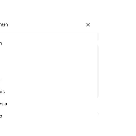
ภาษา
ลงชื่อเข้าใช้
อ่
h
บท 
1
.
ﱄ
ﱅ
ﱆ
ﱇ
ข่
กัน
พว
ف
หร
อ่านต่อ
is
[8]
เร
esia
แล
[1
no
12
เจ็