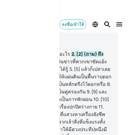
ลงชื่อเข้าใช้
านในบริบท
78, หน้าหนังสือ 582, จุซ 30
[1] พวกเขาต่างถามกันถึงเรื่องอะไร
2
.
[2] (ถาม) ถึง
าวอันยิ่งใหญ่สำคัญ
3
.
[3] ซึ่งเป็นข่าวที่พวกเขาขัดแย้ง
อยู่
4
.
[4] เปล่าเลย พวกเขาจะได้รู้
5
.
[5] แล้วก็เปล่าเลย
กเขาจะได้รู้
6
.
[6] เรามิได้ทำให้แผ่นดินเป็นพื้นราบดอก
ือ
7
.
[7] และมิได้ให้เทือกเขาเป็นหลักตรึงไว้ดอกหรือ
8
.
 และเราได้บังเกิดพวกเจ้าให้เป็นคู่ครองกัน
9
.
[9] และ
าได้ทำให้การนอนของพวกเจ้าเป็นการพักผ่อน
10
.
[10]
ะเราได้ทำให้กลางคืนคล้ายเครื่องปกปิดร่างกาย
11
.
1] และเราได้ทำให้กลางวันเป็นที่แสวงหาเครื่องยังชีพ
.
[12] และเราได้สร้างไว้เหนือพวกเจ้าสิ่งที่แข็งแรงทั้ง
ด (ชั้นฟ้า)
13
.
[13] และเราได้ทำให้มีดวงประทีปหนึ่งมี