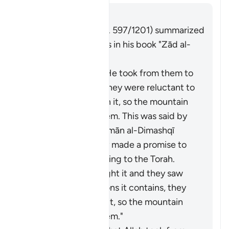
คำตอบ
Imām Ibn al-Jawzī (d. 597/1201) summarized
the scholars' opinions in his book "Zād al-
Masīr" as follows:
It is the covenant He took from them to
act on the Torah. They were reluctant to
accept what was in it, so the mountain
was raised over them. This was said by
Muqātil. Abū Sulaymān al-Dimashqī
commented, "They made a promise to
Allah to act according to the Torah.
When Moses brought it and they saw
the heavy obligations it contains, they
refused to accept it, so the mountain
was raised over them."