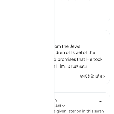
it"?
สลับคำตอบสำหรับ What is the m
ตัฟซีร
อ่านตัฟซีร์
Ibn Kathir (Abridged)
Taking the Covenant from the Jews
Allah reminded the Children of Israel of the
pledges, covenants and promises that He took
from them to believe in Him
…
อ่านเพิ่มเติม
ตัฟซีร์เพิ่มเติม
บทเรียน
In the Shade of the Quran
31 สัปดาห์ที่ผ่านมา
·
อ้างอิง
อายะห์ 2:63
Details of the ‘pledge’ are given later on in this sūrah