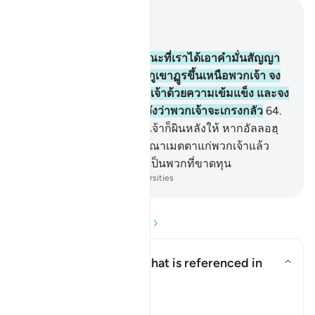
อ่านในบริบท
บท 2, หน้าหนังสือ 10, จุซ 1
63
.
[63] และจงรำลึกถึงขณะที่เราได้เอาคำมั่นสัญญา
จากพวกเจ้า และเราได้ยกภูเขาฏูรขึ้นเหนือพวกเจ้า จง
ยึดถือสิ่งที่เราได้ให้แก่พวกเจ้าด้วยความเข้มแข็ง และจง
รำลึกถึงสิ่งที่มีอยู่ในนั้น หวังว่าพวกเจ้าจะเกรงกลัว
64
.
[64] แล้วหลังจากนั้น พวกเจ้าก็ผินหลังให้ หากอัลลอฮฺ
ไม่ทรงโปรดปราน และกรุณาเมตตาแก่พวกเจ้าแล้ว
แน่นอนพวกเจ้าย่อมกลายเป็นพวกที่ขาดทุน
-
Society of Institutes and Universities
อ่านคำถามและคำตอบ
What is the covenant that is referenced in
this āyah?
สลับคำตอบสำหรับ What is the co
ตัฟซีร