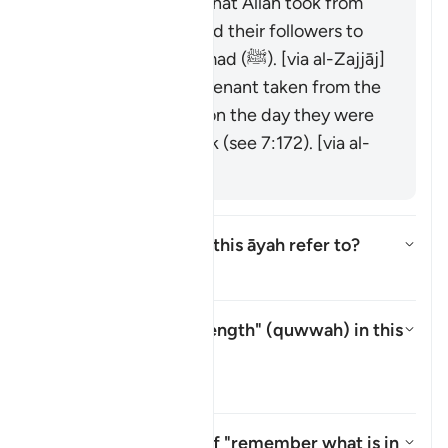
It is the covenant that Allah took from
the messengers and their followers to
believe in Muḥammad (ﷺ). [via al-Zajjāj]
It could be the covenant taken from the
progeny of Adam on the day they were
taken from his back (see 7:172). [via al-
Zajjāj]
Which mountain does this āyah refer to?
สลับคำตอบสำหรับ Which mountai
ตัฟซีร
What is meant by "strength" (
quwwah
) in this
āyah?
สลับคำตอบสำหรับ What is meant
ตัฟซีร
What is the meaning of "remember what is in