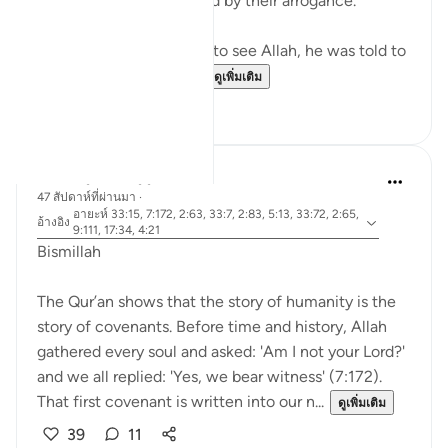
until they were destroyed by their arrogance.
When Musa (A.S.) asked to see Allah, he was told to
look at a mountain. W...
ดูเพิ่มเติม
19
0
Dr Maryam Fayyaz
47 สัปดาห์ที่ผ่านมา
·
อายะห์ 33:15, 7:172, 2:63, 33:7, 2:83, 5:13, 33:72, 2:65,
อ้างอิง
9:111, 17:34, 4:21
Bismillah
The Qur’an shows that the story of humanity is the
story of covenants. Before time and history, Allah
gathered every soul and asked: 'Am I not your Lord?'
and we all replied: 'Yes, we bear witness' (7:172).
That first covenant is written into our n...
ดูเพิ่มเติม
39
11