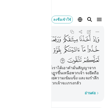
واذ اخذنا ميثاقكم ورفعن
ลงชื่อเข้าใช้
Al-Baqarah
2:63
2:63
ﱚ
ﱛ
ﱜ
ﱝ
ﱞ
ﱟ
ﱠ
ﱡ
ﱢ
ﱣ
ﱤ
ﱥ
ﱦ
ﱧ
ﱨ
ﱩ
[63] และจงรำลึกถึงขณะที่เราได้เอาคำมั่นสัญญาจาก
พวกเจ้า และเราได้ยกภูเขาฏูรขึ้นเหนือพวกเจ้า จงยึดถือ
สิ่งที่เราได้ให้แก่พวกเจ้าด้วยความเข้มแข็ง และจงรำลึก
ถึงสิ่งที่มีอยู่ในนั้น หวังว่าพวกเจ้าจะเกรงกลัว
ทีละคำ
อ่านต่อ