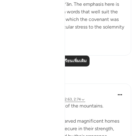
and elsewhere in the Qur’ān. The emphasis here is
on recalling the scene, in words that well suit the
awesome atmosphere in which the covenant was
delivered, and lend particular stress to the solemnity
a...
ดูเพิ่มเติม
1
0
อ่านบทเรียนเพิ่มเติม
การสะท้อน
Baraka Flow
8 สัปดาห์ที่ผ่านมา
·
อ้างอิง
อายะห์ 2:63, 2:74
Let us ponder the lesson of the mountains.
The people of Thamud carved magnificent homes
into mountains, feeling secure in their strength,