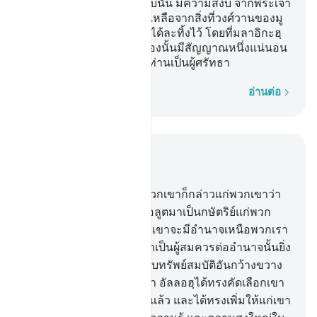
นั้น จะมายังพวกท่าน ในหีบนั้น มีความสงบ จากพระเจ้า
ของพวกท่าน และมีส่วนที่เหลือจากสิ่งที่วงศ์วานของมู
ซา และวงศ์วานของฮารูนได้ละทิ้งไว้ โดยที่มลาอิกะฮฺ
จะแบกมันมา แท้จริงในเรื่องนั้นมีสัญญาณหนึ่งแน่นอน
สำหรับพวกท่าน หากพวกท่านเป็นผู้ศรัทธา
ทีละคำ
อ่านต่อ
อ่านในบริบท
บท 2, หน้าหนังสือ 40, จุซ 2
247
.
[247] และนะบีของพวกเขาก็กล่าวแก่พวกเขาว่า
แท้จริงอัลลอฮฺได้ทรงส่งฏอลูตมาเป็นกษัตริย์แก่พวก
ท่านแล้ว พวกเขากล่าวว่า เขาจะมีอำนาจเหนือพวกเรา
ได้อย่างไร? ทั้ง ๆ ที่พวกเราเป็นผู้สมควรต่ออำนาจนั้นยิ่ง
กว่าเขา และทั้งเขาก็มิได้รับทรัพย์สมบัติอันกว้างขวาง
เขา (นะบีของเขา) กล่าวว่า อัลลอฮฺได้ทรงคัดเลือกเขา
ให้มีอำนาจเหนือพวกท่านแล้ว และได้ทรงเพิ่มให้แก่เขา