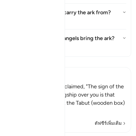
Where did the angels carry the ark from?
สลับคำตอบสำหรับ Where did the
ตัฟซีร
In what sense did the angels bring the ark?
สลับคำตอบสำหรับ In what sense 
ตัฟซีร
อ่านตัฟซีร์
Ibn Kathir (Abridged)
Their Prophet then proclaimed, "The sign of the
blessings of Talut's kingship over you is that
Allah will give you back the Tabut (wooden box)
that ha
…
อ่านเพิ่มเติม
ตัฟซีร์เพิ่มเติม