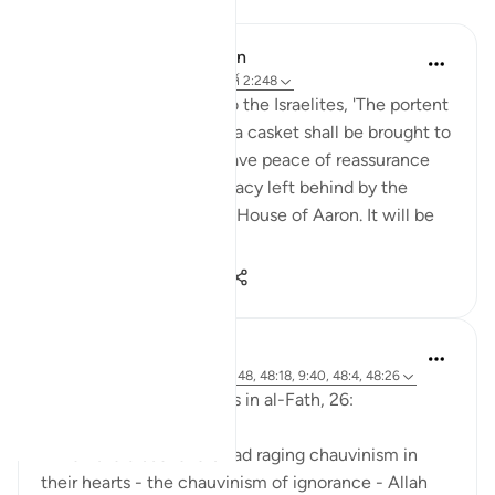
บทเรียน
In the Shade of the Quran
32 สัปดาห์ที่ผ่านมา
·
อ้างอิง
อายะห์ 2:248
Their Prophet also said to the Israelites, 'The portent
of Saul's kingship is that a casket shall be brought to
you, wherein you shall have peace of reassurance
from your Lord, and a legacy left behind by the
House of Moses and the House of Aaron. It will be
b...
ดูเพิ่มเติม
0
0
216
Abu Eesa
5 ปีที่แล้ว
·
อ้างอิง
อายะห์ 9:26, 2:248, 48:18, 9:40, 48:4, 48:26
So, Allah jalla wa 'ala says in al-Fath, 26:
'When the disbelievers had raging chauvinism in
their hearts - the chauvinism of ignorance - Allah