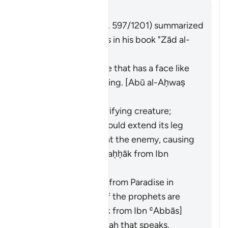
คำตอบ
Imām Ibn al-Jawzī (d. 597/1201) summarized
the scholars' opinions in his book "Zād al-
Masīr" as follows:
It is a gentle breeze that has a face like
that of a human being. [Abū al-Aḥwaṣ
from ʿAlī]
It is a small and terrifying creature;
during battles, it would extend its leg
and shine its eyes at the enemy, causing
them to flee. [Al-Ḍaḥḥāk from Ibn
ʿAbbās]
It is a golden basin from Paradise in
which the hearts of the prophets are
washed. [Abū Mālik from Ibn ʿAbbās]
It is a spirit from Allah that speaks.