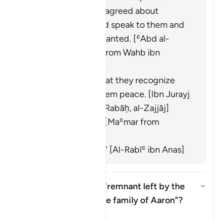
Whenever they disagreed about
something, it would speak to them and
clarify what they wanted. [ʿAbd al-
Ṣamad ibn Maʿqil from Wahb ibn
Munabbih]
It refers to signs that they recognize
and which bring them peace. [Ibn Jurayj
from ʿAṭāʾ ibn Abī Rabāḥ, al-Zajjāj]
It means "dignity". [Maʿmar from
Qatādah]
It refers to "mercy." [Al-Rabīʿ ibn Anas]
What is meant by the "remnant left by the
family of Moses and the family of Aaron"?
สลับคำตอบสำหรับ What is meant 
ตัฟซีร