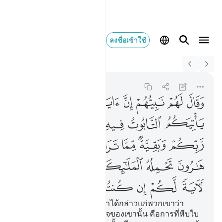
ลงชื่อเข้าใช้
Switch Quran.com to
English
وقال لهم نبيهم ان اية مل
Al-Baqarah
2:248
2:248
ﲬ
ﲭ
ﲮ
ﲯ
ﲰ
ﲱ
ﲲ
ﲳ
ﲴ
ﲵ
ﲶ
ﲷ
ﲸ
ﲹ
ﲺ
ﲻ
ﲼ
ﲽ
ﲾ
ﲿ
ﳀ
ﳁﳂ
ﳃ
ﳄ
ﳅ
ﳆ
ﳇ
ﳈ
ﳉ
ﳊ
ﳋ
[248] และนะบีของพวกเขาได้กล่าวแก่พวกเขาว่า
แท้จริงสัญญาณแห่งอำนาจของเขานั้น คือการที่หีบใบ