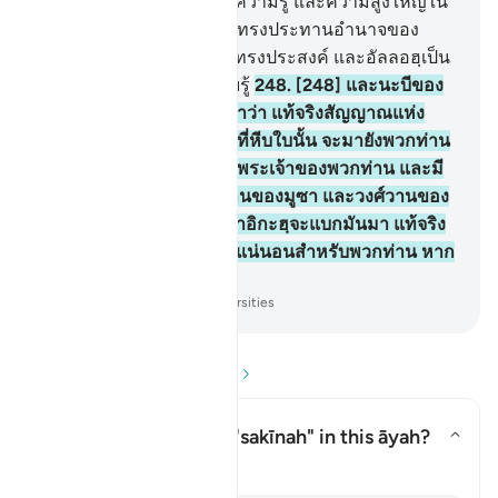
อีก ซึ่งความกว้างขวางในความรู้ และความสูงใหญ่ใน
ร่างกาย และอัลลอฮฺนั้นจะทรงประทานอำนาจของ
พระองค์ให้แก่ผู้ที่พระองค์ทรงประสงค์ และอัลลอฮฺเป็น
ผู้ทรงกว้างขวาง ผู้ทรงรอบรู้
248
.
[248] และนะบีของ
พวกเขาได้กล่าวแก่พวกเขาว่า แท้จริงสัญญาณแห่ง
อำนาจของเขานั้น คือการที่หีบใบนั้น จะมายังพวกท่าน
ในหีบนั้น มีความสงบ จากพระเจ้าของพวกท่าน และมี
ส่วนที่เหลือจากสิ่งที่วงศ์วานของมูซา และวงศ์วานของ
ฮารูนได้ละทิ้งไว้ โดยที่มลาอิกะฮฺจะแบกมันมา แท้จริง
ในเรื่องนั้นมีสัญญาณหนึ่งแน่นอนสำหรับพวกท่าน หาก
พวกท่านเป็นผู้ศรัทธา
-
Society of Institutes and Universities
อ่านคำถามและคำตอบ
What is meant by the
"sakīnah"
in this āyah?
สลับคำตอบสำหรับ What is meant 
ตัฟซีร