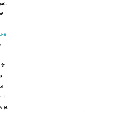
ปร
guês
พวก
ий
ว่
believers
ยิ่
emies of Islam and its people, such as
แล
friends. These disbelievers mock the
เป็
ไทย
 perform, the honorable, pur
…
อ่านเพิ่มเติม
มีต
e
ตัฟซีร์เพิ่มเติม
ตร
-
So
中文
บั
คุณ
u
om someone who is very important.The first
ol
hat opportunity in any way.We will prepare
 nice attires to w...
ดูเพิ่มเติม
ili
Việt