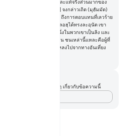
ะทานลงมาก่อนแล้วเท่านั้น และแท้จริงส่วนมากของ
ท่านนั้นเป็นผู้ละเมิด
60
.
[60] จงกล่าวเถิด (มุฮัมมัด)
าจะให้ฉันบอกแก่พวกท่านไหม ถึงการตอบแทนที่เลวร้าย
งกว่านั้น ณ ที่อัลลอฮฺ คือผู้ที่อัลลอฮฺได้ทรงละอฺนัต เขา
ะกริ้วโกรธเขา และให้ส่วนหนึ่งในพวกเขาเป็นลิง และ
นสุกร และเป็นผู้สักการะชัยตอน ชนเหล่านี้แหละคือผู้ที่
ำแหน่งอันชั่วร้ายและเป็นผู้ที่หลงไปจากทางอันเที่ยง
ง
ciety of Institutes and Universities
นทึกและข้อคิด
ไม่มีบันทึกหรือข้อคิดเห็นใดๆ เกี่ยวกับข้อความนี้
บันทึกความคิดของคุณ…