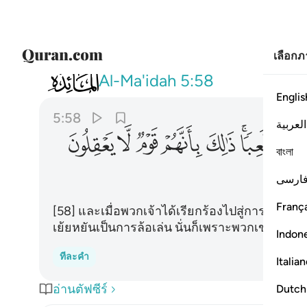
เลือก
005
واذا ناديتم الى الصلاة اتخذوها هزوا ولع
Al-Ma'idah
5:58
Englis
5:58
العربية
ﱇﱈ
ﱉ
ﱊ
ﱋ
ﱌ
ﱍ
বাংলা
ارسی
França
[58] และเมื่อพวกเจ้าได้เรียกร้องไปสู่การละห
เย้ยหยันเป็นการล้อเล่น นั่นก็เพราะพวกเขาเป็นพว
Indon
ทีละคำ
Italia
อ่านตัฟซีร์
Dutch