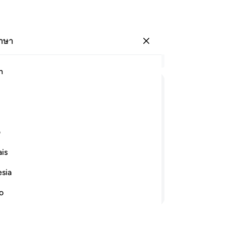
ภาษา
ลงชื่อเข้าใช้
อ่
h
บท 
57
ﱁ
ﱂ
ﱃ
ﱄ
ﱅ
ﱆ
ถื
เล่
ﱎ
ปฏ
ف
เจ้
is
กา
มาด พวกเขาก็ถือเอาการละหมาดเป็นการ
หย
กที่ไม่ใช้ปัญญา
esia
ปั
อ่านต่อ
รั
no
พว
อัล