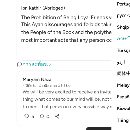
Portu
Ibn Kathir (Abridged)
русск
The Prohibition of Being Loyal Friends with Dis
This Ayah discourages and forbids taking the en
Shqip
the People of the Book and the polytheists, as 
ภาษา
most important acts that any person could ever
Türkç
اردو
การสะท้อน
简体
Maryam Nazar
Melay
4 ปีที่แล้ว
·
อ้างอิง
อายะห์ 5:58
We will be very excited to receive an invitation fr
Españ
thing what comes to our mind will be, not to miss t
to meet that person in every possible way.We will find
Kiswah
5
0
Tiếng 