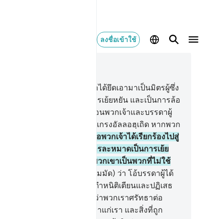
ลงชื่อเข้าใช้
านในบริบท
5, หน้าหนังสือ 118, จุซ 6
.
[57] ผู้ศรัทธาทั้งหลาย จงอย่าได้ยึดเอามาเป็นมิตรผู้ซึ่ง
อเอาศรัทธาของพวกเจ้าเป็นการเย้ยหยัน และเป็นการล้อ
น จากบรรดาผู้ที่ได้รับคัมภีร์ก่อนพวกเจ้าและบรรดาผู้
ิเสธศรัทธาทั้งหลายและพึงยำเกรงอัลลอฮฺเถิด หากพวก
าเป็นผู้ศรัทธา
58
.
[58] และเมื่อพวกเจ้าได้เรียกร้องไปสู่
รละหมาด พวกเขาก็ถือเอาการละหมาดเป็นการเย้ย
ันเป็นการล้อเล่น นั่นก็เพราะพวกเขาเป็นพวกที่ไม่ใช้
ญญา
59
.
[59] จงกล่าวเถิด (มุฮัมมัด) ว่า โอ้บรรดาผู้ได้
บคัมภีร์ทั้งหลาย พวกท่านมิได้ตำหนิติเตียนและปฏิเสธ
กเรา (เพราะอื่นใด) นอกจากว่าพวกเราศรัทธาต่อ
ลอฮฺ และสิ่งที่ถูกประทานลงมาแก่เรา และสิ่งที่ถูก