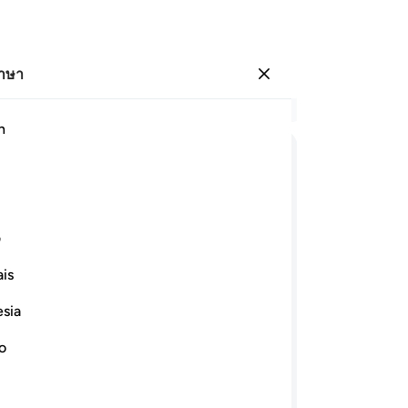
ภาษา
ลงชื่อเข้าใช้
อ่
h
บท 
61
ﱎ
ﱏ
ﱐ
ﱑ
ﱒ
กล่
เข
ﱘ
ﱙ
ﱚ
ﱛ
ﱜ
ก็ใ
ف
ปก
is
ต่
ﱣ
ﱤ
ﱥ
ﱦ
ﱧ
ที่
esia
เข
ารอต และอัล-อินญีล และสิ่งที่ถูก
ปร
no
ล้ว แน่นอนพวกเขาก็ได้บริโภคไปแล้ว
ที
เท้าของพวกเขา ในหมู่พวกเขานั้นมีกลุ่ม
จริ
้น ช่างเลวร้ายจริง ๆ สิ่งที่พวกเขา