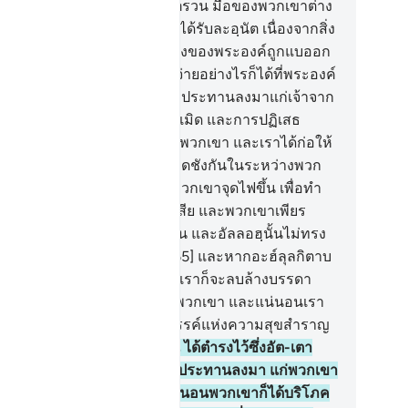
ะหัตถ์ของอัลลอฮฺนั้นถูกล่ามตรวน มือของพวกเขาต่าง
กที่ถูกล่ามตรวน และพวกเขาได้รับละอฺนัต เนื่องจากสิ่ง
่พวกเขาพูดมิได้ พระหัตถ์ทั้งสองของพระองค์ถูกแบออก
างหาก ซึ่งพระองค์จะทรงแจกจ่ายอย่างไรก็ได้ที่พระองค์
งประสงค์ และแน่นอนสิ่งที่ถูกประทานลงมาแก่เจ้าจาก
ะเจ้าของเจ้านั้นจะเพิ่มการละเมิด และการปฏิเสธ
ัทธาแก่จำนวนมากมายในหมู่พวกเขา และเราได้ก่อให้
ิดการเป็นศัตรูกันและการเกลียดชังกันในระหว่างพวก
 จนถึงวันกิยามะฮฺ ทุกครั้งที่พวกเขาจุดไฟขึ้น เพื่อทำ
คราม อัลลอฮฺก็ทรงดับไฟนั้นเสีย และพวกเขาเพียร
ายามบ่อนทำลายในผืนแผ่นดิน และอัลลอฮฺนั้นไม่ทรง
บผู้บ่อนทำลายทั้งหลาย
65
.
[65] และหากอะฮ์ลุลกิตาบ
ัทธา และยำเกรงแล้ว แน่นอนเราก็จะลบล้างบรรดา
ามชั่วของพวกเขาให้พ้นจากพวกเขา และแน่นอนเรา
ให้พวกเขาเข้าบรรดาสวนสวรรค์แห่งความสุขสำราญ
.
[66] และหากว่าเขาเหล่านั้น ได้ตำรงไว้ซึ่งอัต-เตา
ต และอัล-อินญีล และสิ่งที่ถูกประทานลงมา แก่พวกเขา
กพระเจ้าของพวกเขาแล้ว แน่นอนพวกเขาก็ได้บริโภค