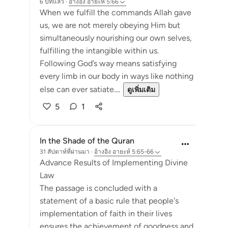
6 ปีที่แล้ว
·
อ้างอิง
อายะห์ 5:66
When we fulfill the commands Allah gave
us, we are not merely obeying Him but
simultaneously nourishing our own selves,
fulfilling the intangible within us.
Following God’s way means satisfying
every limb in our body in ways like nothing
else can ever satiate....
ดูเพิ่มเติม
5
1
In the Shade of the Quran
31 สัปดาห์ที่ผ่านมา
·
อ้างอิง
อายะห์ 5:65-66
Advance Results of Implementing Divine
Law
The passage is concluded with a
statement of a basic rule that people's
implementation of faith in their lives
ensures the achievement of goodness and