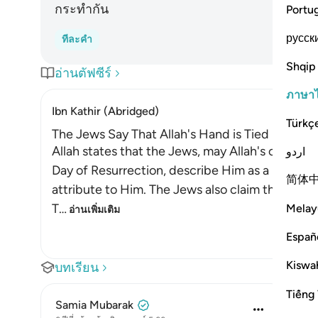
กระทำกัน
Portu
русск
ทีละคำ
Shqip
อ่านตัฟซีร์
ภาษา
Ibn Kathir (Abridged)
Türkç
The Jews Say That Allah's Hand is Tied up!
Allah states that the Jews, may Allah's contin
اردو
Day of Resurrection, describe Him as a miser. Al
简体
attribute to Him. The Jews also claim that Allah i
T
…
Melay
อ่านเพิ่มเติม
Españ
Kiswah
บทเรียน
Tiếng 
Samia Mubarak