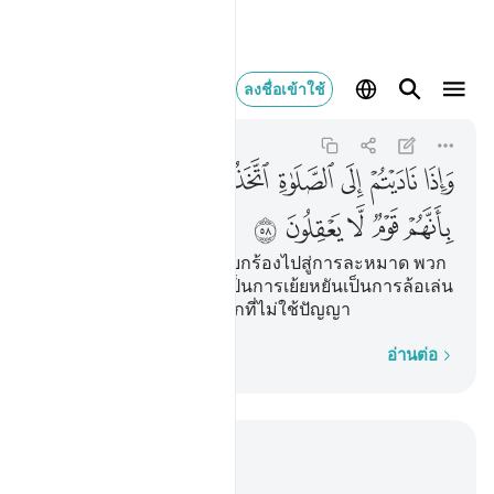
واذا ناديتم الى الصلاة ا
ลงชื่อเข้าใช้
Al-Ma'idah
5:58
5:58
ﱁ
ﱂ
ﱃ
ﱄ
ﱅ
ﱆ
ﱇﱈ
ﱉ
ﱊ
ﱋ
ﱌ
ﱍ
ﱎ
[58] และเมื่อพวกเจ้าได้เรียกร้องไปสู่การละหมาด พวก
เขาก็ถือเอาการละหมาดเป็นการเย้ยหยันเป็นการล้อเล่น
นั่นก็เพราะพวกเขาเป็นพวกที่ไม่ใช้ปัญญา
ทีละคำ
อ่านต่อ
อ่านในบริบท
บท 5, หน้าหนังสือ 118, จุซ 6