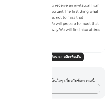
4 ปีที่แล้ว
·
อ้างอิง
อายะห์ 5:58
We will be very excited to receive an invitation from
someone who is very important.The first thing what
comes to our mind will be, not to miss that
opportunity in any way.We will prepare to meet that
person in every possible way.We will find nice attires
to w...
ดูเพิ่มเติม
5
0
อ่านบทความสะท้อนความคิดเพิ่มเติม
บันทึกและข้อคิด
คุณไม่มีบันทึกหรือข้อคิดเห็นใดๆ เกี่ยวกับข้อความนี้
บันทึกความคิดของคุณ…