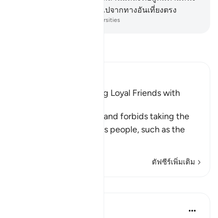
อันชั่วร้ายและเป็นผู้ที่หลงไปจากทางอันเที่ยงตรง
-
Society of Institutes and Universities
อ่านตัฟซีร์
Ibn Kathir (Abridged)
The Prohibition of Being Loyal Friends with
Disbelievers
This Ayah discourages and forbids taking the
enemies of Islam and its people, such as the
Peop
…
อ่านเพิ่มเติม
ตัฟซีร์เพิ่มเติม
การสะท้อน
Maryam Nazar