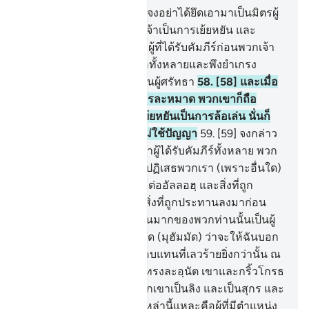
57
.
[57] ผู้ศรัทธาทั้งหลาย จงอย่าได้ยึดเอามาเป็นมิตรผู้
ซึ่งถือเอาศรัทธาของพวกเจ้าเป็นการเย้ยหยัน และ
เป็นการล้อเล่น จากบรรดาผู้ที่ได้รับคัมภีร์ก่อนพวกเจ้า
และบรรดาผู้ปฏิเสธศรัทธาทั้งหลายและพึงยำเกรง
อัลลอฮฺเถิด หากพวกเจ้าเป็นผู้ศรัทธา
58
.
[58] และเมื่อ
พวกเจ้าได้เรียกร้องไปสู่การละหมาด พวกเขาก็ถือ
เอาการละหมาดเป็นการเย้ยหยันเป็นการล้อเล่น นั่นก็
เพราะพวกเขาเป็นพวกที่ไม่ใช้ปัญญา
59
.
[59] จงกล่าว
เถิด (มุฮัมมัด) ว่า โอ้บรรดาผู้ได้รับคัมภีร์ทั้งหลาย พวก
ท่านมิได้ตำหนิติเตียนและปฏิเสธพวกเรา (เพราะอื่นใด)
นอกจากว่าพวกเราศรัทธาต่ออัลลอฮฺ และสิ่งที่ถูก
ประทานลงมาแก่เรา และสิ่งที่ถูกประทานลงมาก่อน
แล้วเท่านั้น และแท้จริงส่วนมากของพวกท่านนั้นเป็นผู้
ละเมิด
60
.
[60] จงกล่าวเถิด (มุฮัมมัด) ว่าจะให้ฉันบอก
แก่พวกท่านไหม ถึงการตอบแทนที่เลวร้ายยิ่งกว่านั้น ณ
ที่อัลลอฮฺ คือผู้ที่อัลลอฮฺได้ทรงละอฺนัต เขาและกริ้วโกรธ
เขา และให้ส่วนหนึ่งในพวกเขาเป็นลิง และเป็นสุกร และ
เป็นผู้สักการะชัยตอน ชนเหล่านี้แหละคือผู้ที่มีตำแหน่ง