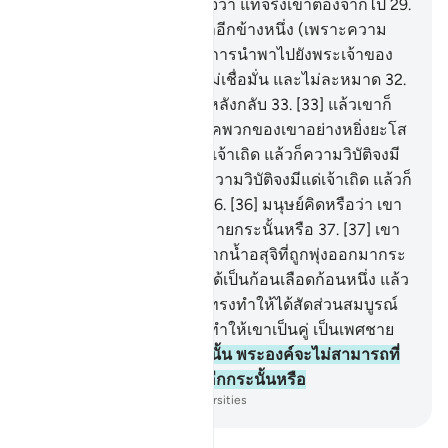
เดิม
28
.
[28] และเขามั่นใจว่า แท้จริงเขาต้องจากไป
29
.
[29] และขาข้างหนึ่งทับขาอีกข้างหนึ่ง (เพราะความ
กลัว)
30
.
[30] วันนั้น จะมีการนำพาไปยังพระเจ้าของ
เจ้า
31
.
[31] เพราะว่าเขาไม่เชื่อมั่น และไม่ละหมาด
32
.
[32] แต่เขาปฏิเสธและผินหลังกลับ
33
.
[33] แล้วเขาก็
เดินอย่างองอาจไปหาพรรคพวกของเขาอย่างหยิ่งยะโส
34
.
[34] ความวิบัติจงมีแด่เจ้าเถิด แล้วก็ความวิบัติจงมี
แด่เจ้าเถิด
35
.
[35] แล้วก็ความวิบัติจงมีแด่เจ้าเถิด แล้วก็
ความวิบัติจงมีแด่เจ้าเถิด
36
.
[36] มนุษย์คิดหรือว่า เขา
จะถูกปล่อยไว้โดยไร้จุดหมายกระนั้นหรือ
37
.
[37] เขา
มิได้เป็นน้ำกามหยดหนึ่งจากน้ำอสุจิที่ถูกพุ่งออกมากระ
นั้นหรือ
38
.
[38] แล้วเขาได้เป็นก้อนเลือดก้อนหนึ่ง แล้ว
พระองค์ทรงบังเกิด แล้วก็ทรงทำให้ได้สัดส่วนสมบูรณ์
39
.
[39] แล้วพระองค์ทรงทำให้เขาเป็นคู่ เป็นเพศชาย
และเพศหญิง
40
.
[40] ดังนั้น พระองค์จะไม่สามารถที่
จะให้คนตายมีชีวิตขึ้นมาอีกกระนั้นหรือ
-
Society of Institutes and Universities