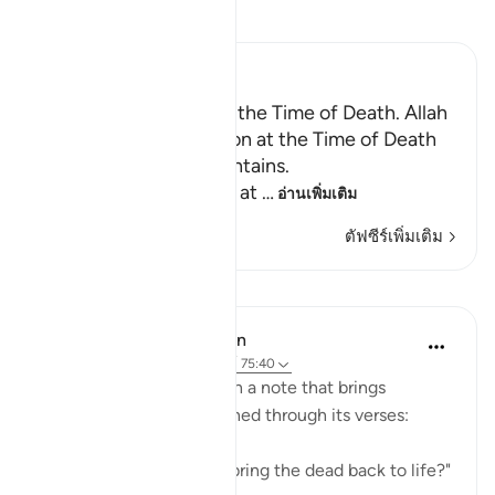
อ่านตัฟซีร์
Ibn Kathir (Abridged)
Certainty will Occur at the Time of Death. Allah
Informs of the Condition at the Time of Death
and What Terrors it Contains.
May Allah make us firm at
…
อ่านเพิ่มเติม
ตัฟซีร์เพิ่มเติม
บทเรียน
In the Shade of the Quran
31 สัปดาห์ที่ผ่านมา
·
อ้างอิง
อายะห์ 75:40
The surah concludes with a note that brings
together the truths outlined through its verses:
"Is He not, then, able to bring the dead back to life?"