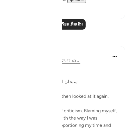
19
4
อ่านบทเรียนเพิ่มเติม
การสะท้อน
Kulsum Maniar
4 สัปดาห์ที่ผ่านมา
·
อ้างอิง
อายะห์ 75:37-40
بسم الله الرحمن الرحيم
سبحان الله. سبحان الله. سبحان الله.
Just looked at this ayah, then looked at it again.
I was in a moment of self criticism. Blaming myself,
disappointed, unhappy with the way I was
organising my day and apportioning my time and