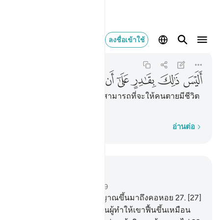
اليس ذالك بقادر على ان يحي
ลงชื่อเข้าใช้
Al-Qiyamah
75:40
75:40
ﲣ
ﲤ
ﲥ
ﲦ
ﲧ
ﲨ
ﲩ
ﲪ
[40] ดังนั้น พระองค์จะไม่สามารถที่จะให้คนตายมีชีวิต
ขึ้นมาอีกกระนั้นหรือ
ทีละคำ
อ่านต่อ
อ่านในบริบท
บท 75, หน้าหนังสือ 578, จุซ 29
26
.
[26] เปล่าเลย เมื่อวิญญาณขึ้นมาถึงคอหอย
27
.
[27]
และมีผู้กล่าวว่า ใครเล่าเป็นผู้ทำให้เขาฟื้นขึ้นเหมือน