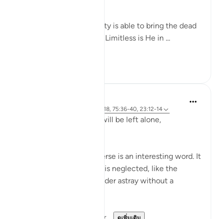
(Verse 40)
Yes, indeed! God Almighty is able to bring the dead
back to life. Yes, indeed! Limitless is He in ...
ดูเพิ่มเติม
0
0
Hammad Fahim
2 ปีที่แล้ว
·
อ้างอิง
อายะห์ 23:115-118, 75:36-40, 23:12-14
Does man think that he will be left alone,
unquestioned?
The word 'Suda' in the verse is an interesting word. It
refers to something that is neglected, like the
animal that is left to wander astray without a
shepherd (السدى الهمل).
Allah invites us to ponder...
ดูเพิ่มเติม