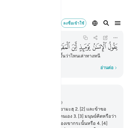
يقول الانسان يوميذ اين المف
ลงชื่อเข้าใช้
Al-Qiyamah
75:10
75:10
ﲧ
ﲨ
ﲩ
ﲪ
ﲫ
ﲬ
[10] วันนั้นมนุษย์จะกล่าวขึ้นว่าไหนเล่าทางหนี
ทีละคำ
อ่านต่อ
อ่านในบริบท
บท 75, หน้าหนังสือ 577, จุซ 29
1
.
[1] ข้าขอสาบานต่อวันกิยามะฮฺ
2
.
[2] และข้าขอ
สาบานต่อชีวิตที่ประณามตนเอง
3
.
[3] มนุษย์คิดหรือว่า
เราจะไม่รวบรวมกระดูกของเขากระนั้นหรือ
4
.
[4]