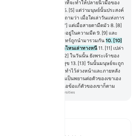
แน่นอนทีเดียว เราสามารถที่จะทำให้ปลายนิ้วมือของ
เขาอยู่ในสภาพที่สมบูรณ์
5
.
[5] แต่ว่ามนุษย์นั้นประสงค์
ที่จะทำความชั่ว
6
.
[6] เขาถามว่า เมื่อใดเล่าวันแห่งการ
ฟื้นคืนชีพ (จะเกิดขึ้น)
7
.
[7] แต่เมื่อสายตามืดมัว
8
.
[8]
และเมื่อดวงจันทร์ถูกบดบังอยู่ในความมืด
9
.
[9] และ
เมื่อดวงอาทิตย์และดวงจันทร์ถูกนำมารวมกัน
10
.
[10]
วันนั้นมนุษย์จะกล่าวขึ้นว่าไหนเล่าทางหนี
11
.
[11] เปล่า
เลย ไม่มีที่พึ่งพิงดอก
12
.
[12] ในวันนั้น ยังพระเจ้าของ
เจ้าเท่านั้นคือที่พักอันสงบสุข
13
.
[13] วันนั้นมนุษย์จะถูก
แจ้งให้ทราบถึงสิ่งที่ได้กระทำไว้ล่วงหน้าและภายหลัง
14
.
[14] เปล่าเลย มนุษย์นั้นเป็นพยานต่อตัวของเขาเอง
15
.
[15] ถึงแม้ว่าเขาจะเสนอข้อแก้ตัวของเขาก็ตาม
-
Society of Institutes and Universities
อ่านตัฟซีร์
Ibn Kathir (Abridged)