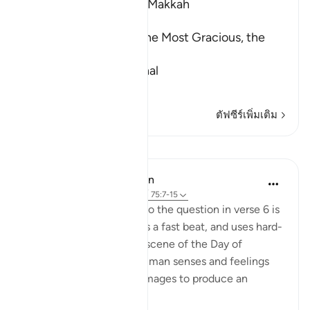
Which was revealed in Makkah
بِسْمِ اللَّهِ الرَّحْمَـنِ الرَّحِيمِ
In the Name of Allah, the Most Gracious, the
Most Merciful.
The Oath about the Final
…
อ่านเพิ่มเติม
ตัฟซีร์เพิ่มเติม
บทเรียน
In the Shade of the Quran
31 สัปดาห์ที่ผ่านมา
·
อ้างอิง
อายะห์ 75:7-15
The answer that comes to the question in verse 6 is
swift, decisive, maintains a fast beat, and uses hard-
hitting words. It draws a scene of the Day of
Resurrection in which human senses and feelings
combine with celestial images to produce an
awesome effect: