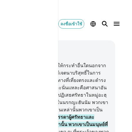
ลงชื่อเข้าใช้
านในบริบท
98, หน้าหนังสือ 599, จุซ 30
[5] และพวกเขามิได้ถูกบัญชาให้กระทำอื่นใดนอกจาก
่อเคารพภักดีต่ออัลลอฮฺ เป็นผู้มีเจตนาบริสุทธิ์ในการ
กดีต่อพระองค์ เป็นผู้อยู่ในแนวทางที่เที่ยงตรงและดำรง
รละหมาด และจ่ายซะกาต และนั่นแหละคือศาสนาอัน
ี่ยงธรรม
6
.
[6] แท้จริงบรรดาผู้ปฏิเสธศรัทธาในหมู่อะฮฺ
ลกิตาบ และบูชาเจว็ดนั้นจะอยู่ในนรกญะฮันนัม พวกเขา
็นผู้พำนักอยู่ในนั้นตลอดกาล ชนเหล่านั้นพวกเขาเป็น
ษย์ที่ชั่วช้ายิ่ง
7
.
[7] แท้จริง บรรดาผู้ศรัทธาและ
ะกอบความดีทั้งหลาย ชนเหล่านั้น พวกเขาเป็นมนุษย์ที่
่ง
8
.
[8] การตอบแทนของพวกเขา ณ ที่พระเจ้าของพวก