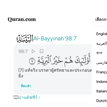
เลือก
Switch Quran.com to
English
ดำเนินการต่อใน ภาษาไทย
Englis
098
ان الذين امنوا وعملوا الصالحات اولايك ه
Al-Bayyinah
98:7
العربية
98:7
বাংলা
ﱘ
ﱙ
ﱚ
ﱛ
ﱜ
ارسی
[7] แท้จริง บรรดาผู้ศรัทธาและประกอบความดีทั้ง
França
ยิ่ง
Indon
ทีละคำ
Italia
อ่านตัฟซีร์
Dutch