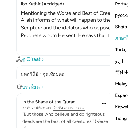
Portu
Ibn Kathir (Abridged)
Mentioning the Worse and Best of Creation a
русск
Allah informs of what will happen to the wicke
Shqip
Scripture and the idolators who oppose the All
Prophets whom He sent. He says that they will be
ภาษา
Türkç
ดู Qiraat
اردو
简体
บทกวีนี้มี 1 จุดเชื่อมต่อ
Melay
บทเรียน
Españ
In the Shade of the Quran
Kiswah
32 สัปดาห์ที่ผ่านมา
·
อ้างอิง
อายะห์ 98:7
"But those who believe and do righteous
Tiếng 
deeds are the best of all creatures." (Verse