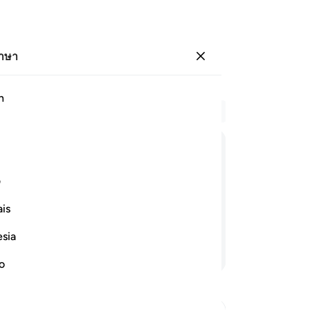
ภาษา
ลงชื่อเข้าใช้
h
อ่
บท 
5
.
ﱓ
ﱔ
ﱕ
ﱖ
ﱗ
เพื
ف
ภั
หลาย ชนเหล่านั้น พวกเขาเป็นมนุษย์ที่ดี
กา
is
เท
esia
ลุ
อ่านต่อ
เป
no
มนุ
ปร
ดียิ