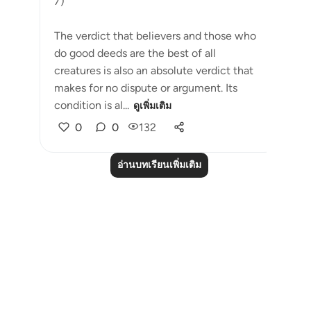
7)
The verdict that believers and those who
do good deeds are the best of all
creatures is also an absolute verdict that
makes for no dispute or argument. Its
condition is al...
ดูเพิ่มเติม
0
0
132
อ่านบทเรียนเพิ่มเติม