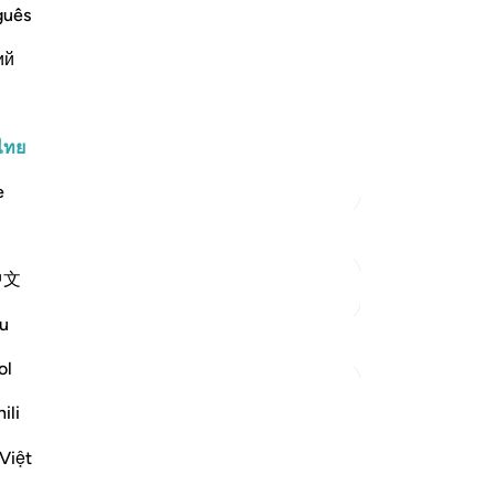
guês
เข
nd Their Recompense
มั
ий
d disbelievers among the People of the
ตล
ah's divinely revealed Books and the
ใน
 in the fire of Hell o
…
-
So
อ่านเพิ่มเติม
ไทย
ตัฟซีร์เพิ่มเติม
e
บั
คุณ
中文
ดูจุดเชื่อมต่อ
u
การสะท้อน
ol
Razia Zahra
ili
2 ปีที่แล้ว
·
อ้างอิง
อายะห์ 98:7
In the Name of Allah, the Most Merciful,
Việt
the Especially Merciful,