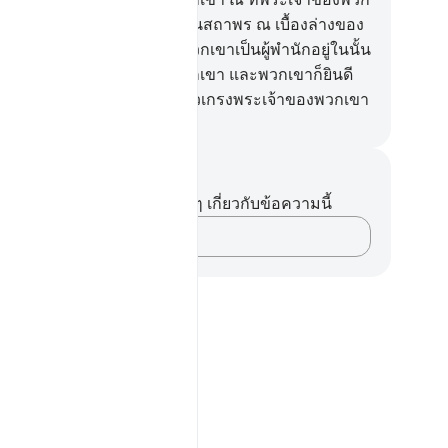
าคือสวนสวรรค์หลากหลายอันสถาพร ณ เบื้องล่างของ
นมีลำน้ำหลายสายไหลผ่าน พวกเขาเป็นผู้พำนักอยู่ในนั้น
อดกาล อัลลอฮฺทรงปิติต่อพวกเขา และพวกเขาก็ยินดี
พระองค์ นั่นคือสำหรับผู้ที่กลัวเกรงพระเจ้าของพวกเขา
ciety of Institutes and Universities
นทึกและข้อคิด
ไม่มีบันทึกหรือข้อคิดเห็นใดๆ เกี่ยวกับข้อความนี้
บันทึกความคิดของคุณ…