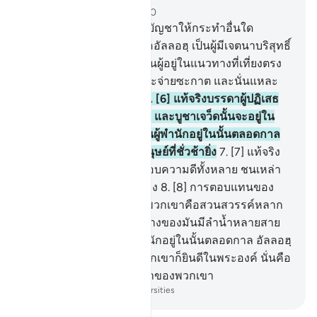
บท 98, หน้าหนังสือ 599, จุซ 30
5
.
[5] และพวกเขามิได้ถูกบัญชาให้กระทำอื่นใด
นอกจากเพื่อเคารพภักดีต่ออัลลอฮฺ เป็นผู้มีเจตนาบริสุทธิ์
ในการภักดีต่อพระองค์ เป็นผู้อยู่ในแนวทางที่เที่ยงตรง
และดำรงการละหมาด และจ่ายซะกาต และนั่นแหละ
คือศาสนาอันเที่ยงธรรม
6
.
[6] แท้จริงบรรดาผู้ปฏิเสธ
ศรัทธาในหมู่อะฮฺลุลกิตาบ และบูชาเจว็ดนั้นจะอยู่ใน
นรกญะฮันนัม พวกเขาเป็นผู้พำนักอยู่ในนั้นตลอดกาล
ชนเหล่านั้นพวกเขาเป็นมนุษย์ที่ชั่วช้ายิ่ง
7
.
[7] แท้จริง
บรรดาผู้ศรัทธาและประกอบความดีทั้งหลาย ชนเหล่า
นั้น พวกเขาเป็นมนุษย์ที่ดียิ่ง
8
.
[8] การตอบแทนของ
พวกเขา ณ ที่พระเจ้าของพวกเขาคือสวนสวรรค์หลาก
หลายอันสถาพร ณ เบื้องล่างของมันมีลำน้ำหลายสาย
ไหลผ่าน พวกเขาเป็นผู้พำนักอยู่ในนั้นตลอดกาล อัลลอฮฺ
ทรงปิติต่อพวกเขา และพวกเขาก็ยินดีในพระองค์ นั่นคือ
สำหรับผู้ที่กลัวเกรงพระเจ้าของพวกเขา
-
Society of Institutes and Universities