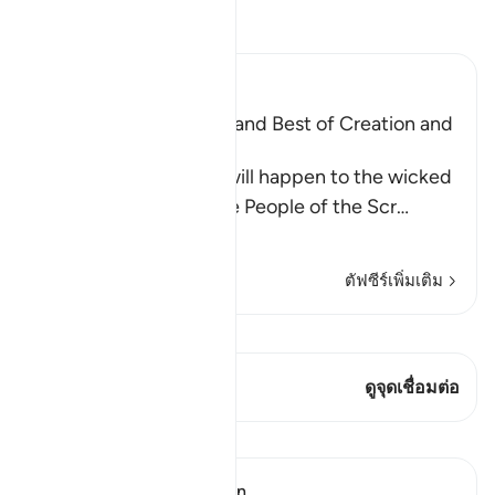
อ่านตัฟซีร์
Ibn Kathir (Abridged)
Mentioning the Worse and Best of Creation and
Their Recompense
Allah informs of what will happen to the wicked
disbelievers among the People of the Scr
…
อ่านเพิ่มเติม
ตัฟซีร์เพิ่มเติม
ดู Qiraat
บทกวีนี้มี 1 จุดเชื่อมต่อ
ดูจุดเชื่อมต่อ
บทเรียน
In the Shade of the Quran