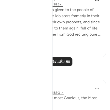
31 สัปดาห์ที่ผ่านมา
·
อ้างอิง
อายะห์ 98:6
Since clear evidence was given to the people of
earlier revelations and the idolaters formerly in their
own religions through their own prophets, and since
clear evidence was given to them again, full of life,
in the form of a messenger from God reciting pure ...
ดูเพิ่มเติม
0
0
อ่านบทเรียนเพิ่มเติม
การสะท้อน
Razia Zahra
4 ปีที่แล้ว
·
อ้างอิง
อายะห์ 98:5-6, 98:1-2
In the Name of Allah, the most Gracious, the Most
Kind,