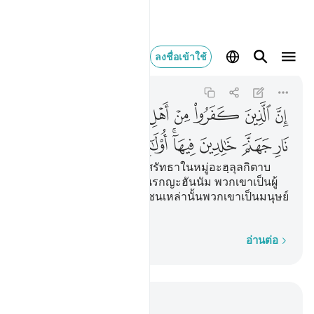
ان الذين كفروا من اهل ا
ลงชื่อเข้าใช้
Al-Bayyinah
98:6
98:6
ﱁ
ﱂ
ﱃ
ﱄ
ﱅ
ﱆ
ﱇ
ﱈ
ﱉ
ﱊ
ﱋ
ﱌﱍ
ﱎ
ﱏ
ﱐ
ﱑ
ﱒ
[6] แท้จริงบรรดาผู้ปฏิเสธศรัทธาในหมู่อะฮฺลุลกิตาบ
และบูชาเจว็ดนั้นจะอยู่ในนรกญะฮันนัม พวกเขาเป็นผู้
พำนักอยู่ในนั้นตลอดกาล ชนเหล่านั้นพวกเขาเป็นมนุษย์
ที่ชั่วช้ายิ่ง
ทีละคำ
อ่านต่อ
อ่านในบริบท