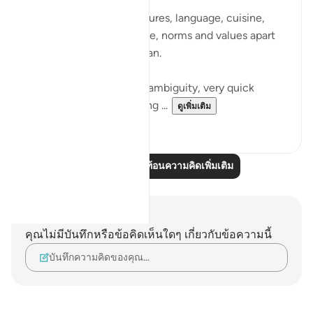
Everything changes, cultures, language, cuisine,
weather (climate), people, norms and values apart
from one thing; The Qur’an.
In a time of uncertainty, ambiguity, very quick
change there is something ...
ดูเพิ่มเติม
27
10
อ่านบทความสะท้อนความคิดเพิ่มเติม
บันทึกและข้อคิด
คุณไม่มีบันทึกหรือข้อคิดเห็นใดๆ เกี่ยวกับข้อความนี้
บันทึกความคิดของคุณ…