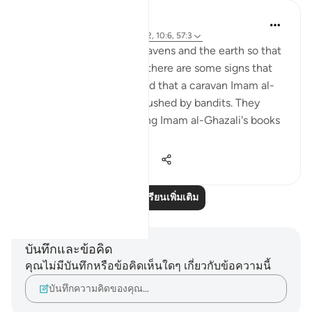
J Yousef
4 ปีที่แล้ว
·
อ้างอิง
อายะห์ 68:24-32, 10:6, 57:3
There are signs in the heavens and the earth so that
we may remember. And there are some signs that
are specific to us. It is said that a caravan Imam al-
Ghazali was on was ambushed by bandits. They
stole everything, including Imam al-Ghazali's books
and notes...
ดูเพิ่มเติม
38
0
1,355
อ่านบทเรียนเพิ่มเติม
บันทึกและข้อคิด
คุณไม่มีบันทึกหรือข้อคิดเห็นใดๆ เกี่ยวกับข้อความนี้
บันทึกความคิดของคุณ…