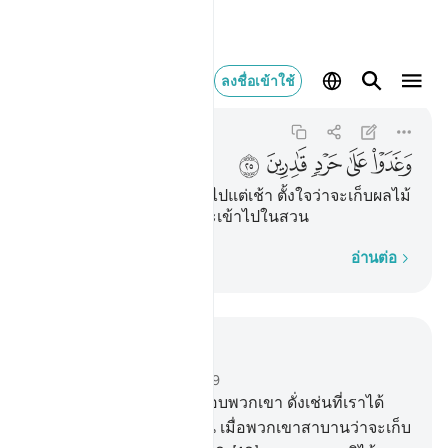
وغدوا على حرد قادرين ٥
ลงชื่อเข้าใช้
Al-Qalam
68:25
68:25
ﱰ
ﱱ
ﱲ
ﱳ
ﱴ
[25] และพวกเขาก็ได้ออกไปแต่เช้า ตั้งใจว่าจะเก็บผลไม้
ให้หมดก่อนที่คนยากจนจะเข้าไปในสวน
ทีละคำ
อ่านต่อ
อ่านในบริบท
บท 68, หน้าหนังสือ 565, จุซ 29
17
.
[17] แท้จริงเราได้ทดสอบพวกเขา ดั่งเช่นที่เราได้
ทดสอบบรรดาเจ้าของสวน เมื่อพวกเขาสาบานว่าจะเก็บ