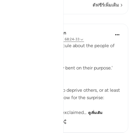
ตัฟซีร์เพิ่มเติม
บทเรียน
In the Shade of the Quran
31 สัปดาห์ที่ผ่านมา
·
อ้างอิง
อายะห์ 68:24-33
The surah adds more ridicule about the people of
the garden:
'Early they went, strongly bent on their purpose.'
(Verse 25)
They certainly felt able to deprive others, or at least
to deprive themselves. Now for the surprise:
'When they saw it, they exclaimed...
ดูเพิ่มเติม
1
0
336