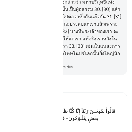
อัลลอฮฺ
29
.
[29] พวกเขาจึงกล่าวว่า มหาบริสุทธิ์แห่ง
พระเจ้าของเราแท้จริงเรานั้นเป็นผู้อธรรม
30
.
[30] แล้ว
บางคนในหมู่พวกเขาก็หันไปต่อว่าซึ่งกันแล้วกัน
31
.
[31]
พวกเขากล่าวว่าความหายนะประสบแก่เราแล้วเพราะ
เราเป็นผู้ละเมิดฝ่าฝืน
32
.
[32] บางทีพระเจ้าของเรา จะ
ทรงเปลี่ยนแปลงสิ่งที่ดีกว่าให้แก่เรา แท้จริงเราหวังใน
ความอภัยต่อพระเจ้าของเรา
33
.
[33] เช่นนั้นแหละการ
ลงโทษ และแน่นอนการลงโทษในปรโลกนั้นยิ่งใหญ่นัก
หากพวกเขาล่วงรู้
-
Society of Institutes and Universities
อ่านตัฟซีร์
Ibn Kathir (Abridged)
قَالُواْ سُبْحَـنَ رَبّنَآ إِنَّا كُنَّا ظَـلِمِينَ- فَأَقْبَلَ بَعْضُهُمْ عَلَى
بَعْضٍ يَتَلَـوَمُونَ- قَالُواْ يوَيْلَنَآ إِنَّا كُنَّا طَـغِينَ- عَ
…
อ่านเพิ่มเติม