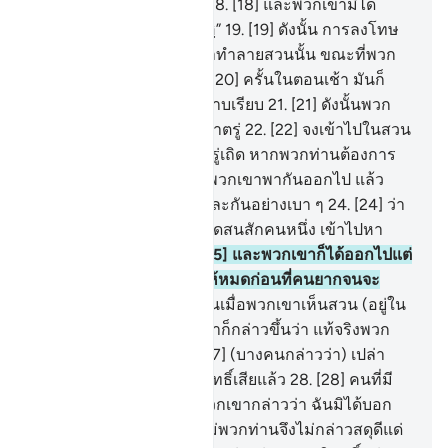
เกี่ยวผลของมันในยามรุ่ง
18
.
[18] และพวกเขามิได้
กล่าวคำว่า “อินชา อัลลอฮฺ”
19
.
[19] ดังนั้น การลงโทษ
จากพระเจ้าของเจ้าก็ได้มาทำลายสวนนั้น ขณะที่พวก
เขากำลังนอนหลับอยู่
20
.
[20] ครั้นในตอนเช้า มันก็
กลายเป็นเช่นถูกตัดอย่างราบเรียบ
21
.
[21] ดังนั้นพวก
เขาจึงกู่ตะโกนให้ตื่นแต่เช้าตรู่
22
.
[22] จงเข้าไปในสวน
ของพวกท่านในตอนเช้าตรู่เถิด หากพวกท่านต้องการ
จะเก็บผลไม้
23
.
[23] แล้วพวกเขาพากันออกไป แล้ว
พวกเขาพูดกระซิบซึ่งกันและกันอย่างเบา ๆ
24
.
[24] ว่า
วันนี้อย่าได้ให้คนยากจนขัดสนสักคนหนึ่ง เข้าไปหา
พวกท่านในสวนนั้น
25
.
[25] และพวกเขาก็ได้ออกไปแต่
เช้า ตั้งใจว่าจะเก็บผลไม้ให้หมดก่อนที่คนยากจนจะ
เข้าไปในสวน
26
.
[26] ครั้นเมื่อพวกเขาเห็นสวน (อยู่ใน
สภาพที่ถูกทำลาย) พวกเขาก็กล่าวขึ้นว่า แท้จริงพวก
เราหลงทางเสียแล้ว
27
.
[27] (บางคนกล่าวว่า) เปล่า
ดอก พวกเราถูกหวงห้ามสิทธิ์เสียแล้ว
28
.
[28] คนที่มี
สติปัญญาคนหนึ่งในหมู่พวกเขากล่าวว่า ฉันมิได้บอก
พวกท่านดอกหรือว่า ทำไม่พวกท่านจึงไม่กล่าวสดุดีแด่