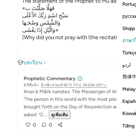
The statement of the Prophet to Mu`adh has al
Portu
«فَهَلَّا صَلَّيْتَ ب
سَبِّحِ اسْمَ رَبِّكَ الاّعْلَى
русск
وَالشَّمْسِ وَضُحَـهَا
Shqip
وَالَّيْلِ إِذَا يَغْشَى»
(Why did you not pray with (the recitation of) 
ภาษา
Türkç
บทเรียน
اردو
简体
Prophetic Commentary
8 ปีที่แล้ว
·
อ้างอิง
อายะห์ 92:11, 111:2, 26:206-207
Melay
Anas b Mâlik narrates: The Messenger of Allah (saws
'The person in this world with the most pleasures, wh
Españ
brought forth on the Day of Resurrection and dipped 
Kiswah
asked: ‘O ...
ดูเพิ่มเติม
0
0
Tiếng 