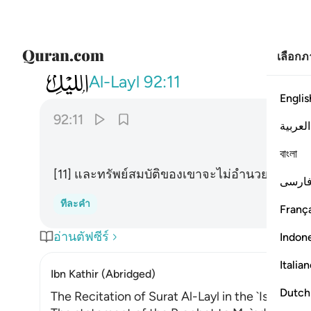
เลือก
092
وما يغني عنه ماله اذا تردى ١١
Al-Layl
92:11
Englis
92:11
العربية
বাংলা
[11] และทรัพย์สมบัติของเขาจะไม่อำนวยประโยช
ارسی
ทีละคำ
França
อ่านตัฟซีร์
Indon
Italia
Ibn Kathir (Abridged)
Dutch
The Recitation of Surat Al-Layl in the `Isha' Pray