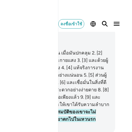
ลงชื่อเข้าใช้
านในบริบท
92, หน้าหนังสือ 596, จุซ 30
[1] ขอสาบานด้วยเวลากลางคืน เมื่อมันปกคลุม
2
.
[2]
ะด้วยเวลากลางวันเมื่อมันประกายแสง
3
.
[3] และด้วยผู้
่ทรงบังเกิดเพศชายและเพศหญิง
4
.
[4] แท้จริงการงาน
งพวกเจ้านั้นย่อมแตกต่างกันอย่างแน่นอน
5
.
[5] ส่วนผู้
่บริจาคและยำเกรง (อัลลอฮฺ)
6
.
[6] และเชื่อมั่นในสิ่งที่ดี
[7] เราก็จะให้เขาได้รับความสะดวกอย่างง่ายดาย
8
.
[8]
ส่วนผู้ที่ตระหนี่และถือว่ามีพอเพียงแล้ว
9
.
[9] และ
เสธสิ่งที่ดีงาม
10
.
[10] เราก็จะให้เขาได้รับความลำบาก
่างง่ายดาย
11
.
[11] และทรัพย์สมบัติของเขาจะไม่
นวยประโยชน์แก่เขาได้ เมื่อเขาตกไปในเหวนรก
ciety of Institutes and Universities