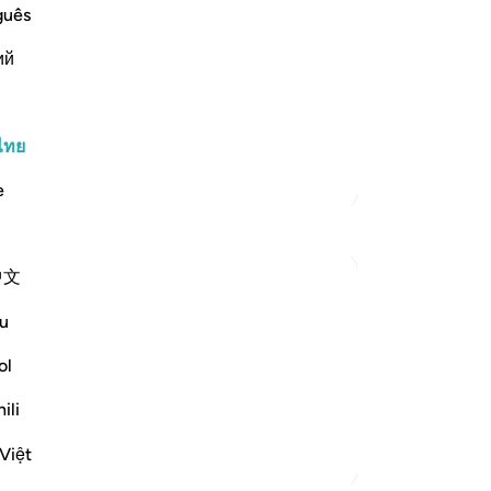
ready preceded, where he said,
guês
บั
ий
คุณ
(Glorify the Name of your L
…
อ่านเพิ่มเติม
ไทย
ตัฟซีร์เพิ่มเติม
e
中文
u
) said:
o is of the people of the Hellfire, will be
ol
once into the Hellfire. Then he will be
ili
Việt