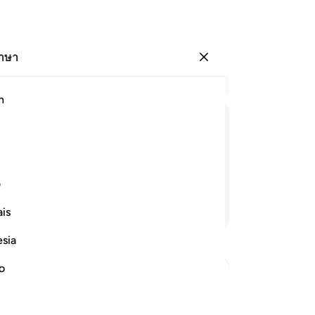
ภาษา
ลงชื่อเข้าใช้
อ่
h
บท 
1
.
ﱄ
ﱅ
ﱆ
ﱇ
ﱈ
ﱉ
ﱊ
แล
ที
น์แก่เขาได้ เมื่อเขาตกไปในเหวนรก
ขอ
ف
ที
อ่านต่อ
is
7
.
และ
esia
ปฏิ
อย
no
อำ
er
-
So