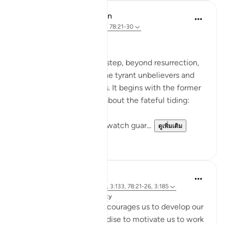
In the Shade of the Quran
31 สัปดาห์ที่ผ่านมา
·
อ้างอิง
อายะห์ 78:21-30
The Fateful Day
The surah takes another step, beyond resurrection,
to describe the fate of the tyrant unbelievers and
also that of the righteous. It begins with the former
group who raise doubts about the fateful tiding:
"Hell stands as a vigilant watch guar...
ดูเพิ่มเติม
0
0
Dr. Magdy Al-Hilali
4 ปีที่แล้ว
·
อ้างอิง
อายะห์ 73:12-13, 3:133, 78:21-26, 3:185
โพสต์ใน
Muslim American Society
The Quran repeatedly encourages us to develop our
love and longing for Paradise to motivate us to work