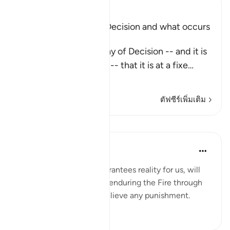
Ibn Kathir (Abridged)
Explaining the Day of Decision and what occurs
during it
Allah says about the Day of Decision -- and it is
the Day of Judgement -- that it is at a fixe
…
อ่านเพิ่มเติม
ตัฟซีร์เพิ่มเติม
บทเรียน
Yaser Birjas
8 ปีที่แล้ว
·
อ้างอิง
อายะห์ 78:24
Tasting, a sense that guarantees reality for us, will
not be felt when we are enduring the Fire through
cool breeze or drink to relieve any punishment.
0
0