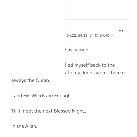
7
1
Sherene Mansor
21 สัปดาห์ที่ผ่านมา
·
อ้างอิง
อายะห์ 54:22, 54:32, 54:17, 54:40
Dawn breaks.
Another Blessed Last 10 has passed.
As i watch the skies, i pulled myself back to the
Quran. However inadequate my deeds were, there is
always the Quran.
...and His Words are Enough ..
Till i meet the next Blessed Night..
In sha Allah.