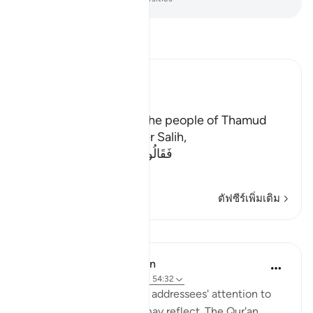
อ่านตัฟซีร์
Ibn Kathir (Abridged)
The Story of Thamud
Allah states here that the people of Thamud
denied their Messenger Salih,
فَقَالُواْ أَبَشَراً مِّنَّا وَحِداً نَّتَّبِعُهُ إِنَّآ إ
…
อ่านเพิ่มเติม
ตัฟซีร์เพิ่มเติม
บทเรียน
In the Shade of the Quran
31 สัปดาห์ที่ผ่านมา
·
อ้างอิง
อายะห์ 54:32
Here, the surah draws its addressees' attention to
the Qur'an so that they may reflect. The Qur'an