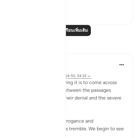
ดูเพิ่มเติม
25
4
อ่านบทเรียนเพิ่มเติม
การสะท้อน
Maryam Nazar
19 สัปดาห์ที่ผ่านมา
·
อ้างอิง
ซูเราะห์ 54 และ อายะห์ 54:54-55, 54:32
SubhanAllah… how relieving it is to come across
these aayaat placed in between the passages
describing past nations,their denial and the severe
punishment they faced.
As we read about their arrogance and
consequences, our hearts tremble. We begin to see
our o...
ดูเพิ่มเติม