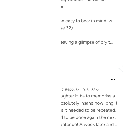
provides an easy reminder:
"We have made the Qur'an easy to bear in mind: will
anyone take heed?" (Verse 32)
The curtains are drawn, leaving a glimpse of dry t...
ดูเพิ่มเติม
0
0
Abu Eesa
6 ปีที่แล้ว
·
อ้างอิง
ซูเราะห์ 54 และ อายะห์ 54:17, 54:22, 54:40, 54:32
I was trying to get my daughter Hiba to memorise a
quote in English. It was absolutely insane how long it
took and how many times it needed to be repeated.
And then the process had to be done again the next
day too. All for a single sentence! A week later and ...