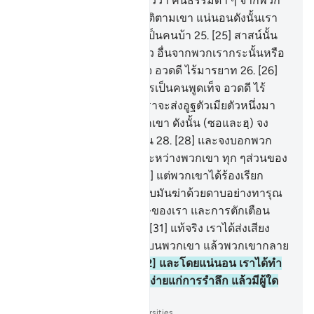
เขา)
24
.
[24] พวกเขากล่าวว่า คนธรรมดา ๆ จากพวก
เรานี้นะหรือจะให้เราปฏิบัติตามเขา แน่นอนดังนั้นเรา
จะอยู่ในการหลงทางและเป็นคนบ้า
25
.
[25] สาสน์นั้น
ถูกส่งมาให้แก่เขาแต่ผู้เดียว อื่นจากพวกเรากระนั้นหรือ
เปล่าเลย เขาเป็นคนพูดเท็จ อวดดี ไร้มารยาท
26
.
[26]
พรุ่งนี้พวกเขาจะได้รู้ว่าใครเป็นคนพูดเท็จ อวดดี ไร้
มารยาท
27
.
[27] แท้จริงเราจะส่งอูฐตัวเมียตัวหนึ่งมา
เพื่อเป็นการทดสอบแก่พวกเขา ดังนั้น (ซอและฮฺ) จง
คอยดูพวกเขาและจงอดทน
28
.
[28] และจงบอกพวก
เขาว่า น้ำนั้นถูกแบ่งส่วนระหว่างพวกเขา ทุก ๆส่วนของ
น้ำดื่มถูกจัดไว้แล้ว
29
.
[29] แต่พวกเขาได้ร้องเรียก
เพื่อนของพวกเขา เขาได้จับมันฆ่าด้วยดาบอย่างทารุณ
30
.
[30] ดังนั้น การลงโทษของเรา และการตักเตือน
ของเราเป็นเช่นใดบ้าง
31
.
[31] แท้จริง เราได้ส่งเสียง
กัมปนาทเพียงครั้งเดียวลงบนพวกเขา แล้วพวกเขากลาย
เป็นเช่นเศษไม้แห้ง
32
.
[32] และโดยแน่นอน เราได้ทำ
ให้อัลกุรอานนี้เป็นที่เข้าใจง่ายแก่การรำลึก แล้วมีผู้ใด
บ้างที่รับข้อตักเตือนนั้น
-
Society of Institutes and Universities