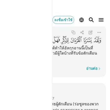
ولقد يسرنا القران للذكر
ลงชื่อเข้าใช้
Al-Qamar
54:32
54:32
ﱞ
ﱟ
ﱠ
ﱡ
ﱢ
ﱣ
ﱤ
ﱥ
[32] และโดยแน่นอน เราได้ทำให้อัลกุรอานนี้เป็นที่
เข้าใจง่ายแก่การรำลึก แล้วมีผู้ใดบ้างที่รับข้อตักเตือน
นั้น
ทีละคำ
อ่านต่อ
อ่านในบริบท
บท 54, หน้าหนังสือ 530, จุซ 27
23
.
[23] พวกซะมูดได้ปฏิเสธผู้ตักเตือน (ร่อซูลของพวก