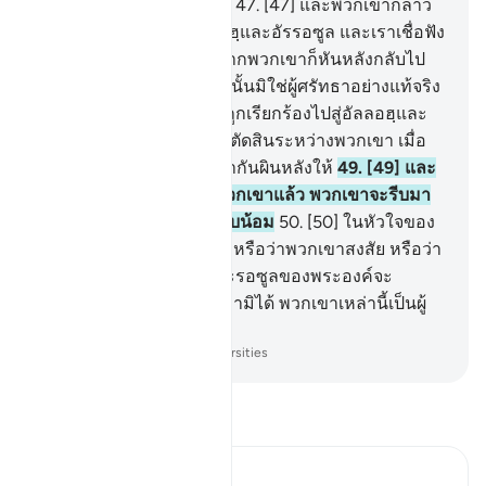
ประสงค์ยัง ทางที่เที่ยงตรง
47
.
[47] และพวกเขากล่าว
กันว่า เราศรัทธาต่ออัลลอฮฺและอัรรอซูล และเราเชื่อฟัง
ปฏิบัติตาม แล้วส่วนหนึ่งจากพวกเขาก็หันหลังกลับไป
หลังจากนั้น และพวกเหล่านั้นมิใช่ผู้ศรัทธาอย่างแท้จริง
48
.
[48] และเมื่อพวกเขาถูกเรียกร้องไปสู่อัลลอฮฺและ
รอซูลของพระองค์ เพื่อให้ตัดสินระหว่างพวกเขา เมื่อ
นั้นฝ่ายหนึ่งจากพวกเขาพากันผินหลังให้
49
.
[49] และ
หากว่าความจริงอยู่ข้างพวกเขาแล้ว พวกเขาจะรีบมา
หาเขา (มุฮัมมัด) อย่างนอบน้อม
50
.
[50] ในหัวใจของ
พวกเขามีโรคกระนั้นหรือ หรือว่าพวกเขาสงสัย หรือว่า
พวกเขากลัวว่าอัลลอฮฺและรอซูลของพระองค์จะ
ลำเอียงออกจากพวกเขา หามิได้ พวกเขาเหล่านี้เป็นผู้
อธรรมต่างหาก
-
Society of Institutes and Universities
อ่านตัฟซีร์
Ibn Kathir (Abridged)