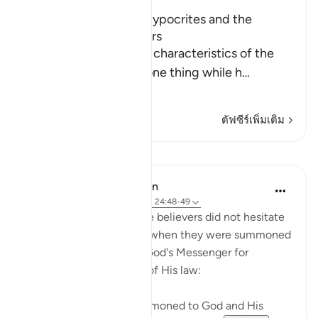
The Treachery of the Hypocrites and the
Attitude of the Believers
Allah tells us about the characteristics of the
hypocrites who show one thing while h
…
อ่านเพิ่มเติม
ตัฟซีร์เพิ่มเติม
บทเรียน
In the Shade of the Quran
31 สัปดาห์ที่ผ่านมา
·
อ้างอิง
อายะห์ 24:48-49
Those who claimed to be believers did not hesitate
to contradict that claim when they were summoned
to put their disputes to God's Messenger for
judgement on the basis of His law:
"Whenever they are summoned to God and His