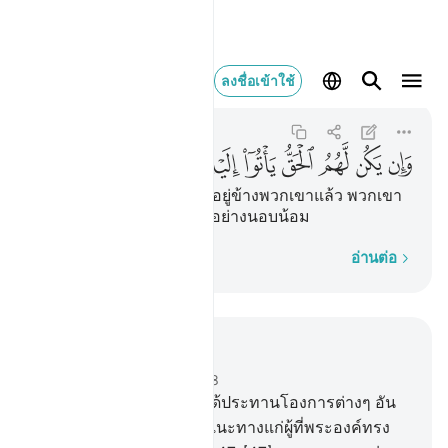
وان يكن لهم الحق ياتو
ลงชื่อเข้าใช้
An-Nur
24:49
24:49
ﲚ
ﲛ
ﲜ
ﲝ
ﲞ
ﲟ
ﲠ
ﲡ
[49] และหากว่าความจริงอยู่ข้างพวกเขาแล้ว พวกเขา
จะรีบมาหาเขา (มุฮัมมัด) อย่างนอบน้อม
ทีละคำ
อ่านต่อ
อ่านในบริบท
บท 24, หน้าหนังสือ 356, จุซ 18
46
.
[46] โดยแน่นอน เราได้ประทานโองการต่างๆ อัน
ชัดแจ้ง และอัลลอฮฺทรงชี้แนะทางแก่ผู้ที่พระองค์ทรง