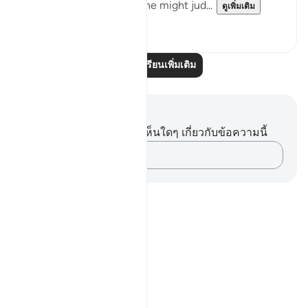
Messenger in order that he might jud...
ดูเพิ่มเติม
0
0
อ่านบทเรียนเพิ่มเติม
บันทึกและข้อคิด
คุณไม่มีบันทึกหรือข้อคิดเห็นใดๆ เกี่ยวกับข้อความนี้
บันทึกความคิดของคุณ…
Notes