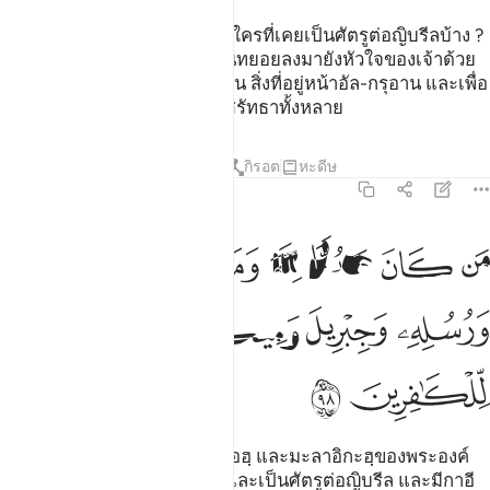
[97] จงกล่าวเถิด (มุฮัมมัด) ว่า ใครที่เคยเป็นศัตรูต่อญิบรีลบ้าง ?
แท้จริงนั้น เขาได้นำอัล-กรุอานทยอยลงมายังหัวใจของเจ้าด้วย
อนุมัติของอัลลอฮฺ ทั้งนี้เพื่อยืนยัน สิ่งที่อยู่หน้าอัล-กรุอาน และเพื่อ
เป็นข้อแนะนำ และข่าวดีแก่ผู้ศรัทธาทั้งหลาย
ตัฟซีร
บทเรียน
ภาพสะท้อน
กิรอต
หะดีษ
2:98
ﲍ
ﲎ
ﲏ
ﲐ
ﲑ
ن كان عدوا لله وملايكته ورسله وجبريل وميكال فان الله عدو للكافرين 
َن كَانَ عَدُوًّۭا لِّلَّهِ وَمَلَـٰٓئِكَتِهِۦ وَرُسُلِهِۦ وَجِبْرِيلَ وَمِيكَىٰلَ فَإِنَّ ٱللَّهَ عَد
ﲒ
ﲓ
ﲔ
ﲕ
ﲖ
ﲗ
ﲘ
ﲙ
[98] ใครที่เคยเป็นศัตรูต่ออัลลอฮฺ และมะลาอิกะฮฺของพระองค์
และบรรดารอซูลของพระองค์และเป็นศัตรูต่อญิบรีล และมีกาอี