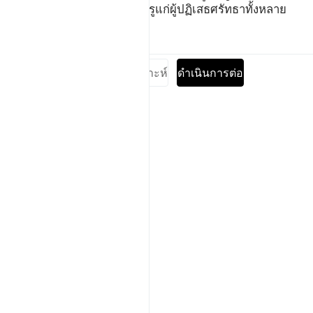
ลนั้น แท้จริงอัลลอฮฺทรงเป็นศัตรูแก่ผู้ปฏิเสธศรัทธาทั้งหลาย
ตัฟซีร
บทเรียน
ภาพสะท้อน
อ่านแบบเต็มซูเราะห์
ดำเนินการต่อ