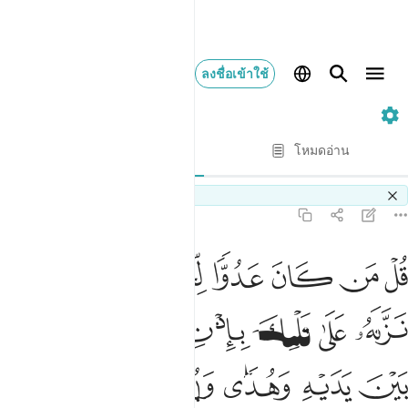
ลงชื่อเข้าใช้
2. Al-Baqarah
ทีละบท
โหมดอ่าน
การแปล
: Society of Institutes and Universities
Switch Quran.com to
English
2:97
ﱺ
ﱻ
ﱼ
ﱽ
ﱾ
ﱿ
ل من كان عدوا لجبريل فانه نزله على قلبك باذن الله مصدقا لما بين ي
ُلْ مَن كَانَ عَدُوًّۭا لِّجِبْرِيلَ فَإِنَّهُۥ نَزَّلَهُۥ عَلَىٰ قَلْبِكَ بِإِذْنِ ٱللَّهِ مُصَدِّقًۭ
ﲀ
ﲁ
ﲂ
ﲃ
ﲄ
ﲅ
ﲆ
ﲇ
ﲈ
ﲉ
ﲊ
ﲋ
ﲌ