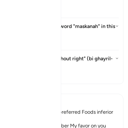
āyah?
สลับคำตอบสำหรับ What is meant
ตัฟซีร
What is meant by the word
"maskanah"
in this
āyah?
สลับคำตอบสำหรับ What is meant
ตัฟซีร
What is meant by "without right" (
bi ghayril-
ḥaqq
) in this āyah?
สลับคำตอบสำหรับ What is meant 
ตัฟซีร
อ่านตัฟซีร์
Ibn Kathir (Abridged)
The Children of Israel preferred Foods inferior
to Manna and Quails
Allah said, "And remember My favor on you