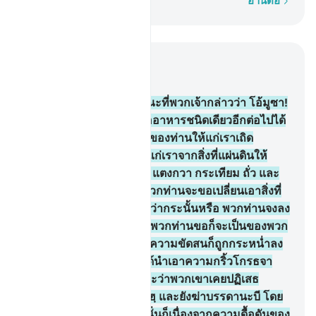
ทีละคำ
อ่านต่อ
อ่านในบริบท
บท 2, หน้าหนังสือ 9, จุซ 1
61
.
[61] และจงรำลึกถึงขณะที่พวกเจ้ากล่าวว่า โอ้มูซา!
เราไม่สามารถจะอดทนต่ออาหารชนิดเดียวอีกต่อไปได้
ดังนั้นจงวิงวอนต่อพระเจ้าของท่านให้แก่เราเถิด
พระองค์จะทรงให้ออกมาแก่เราจากสิ่งที่แผ่นดินให้
งอกเงยขึ้น อันได้แก่พืชผัก แตงกวา กระเทียม ถั่ว และ
หัวหอม มูซาได้กล่าวว่า พวกท่านจะขอเปลี่ยนเอาสิ่งที่
มันเลวกว่า ดัวยสิ่งที่มันดีกว่ากระนั้นหรือ พวกท่านจงลง
ไปอยู่ในเมืองเถิด แล้วสิ่งที่พวกท่านขอก็จะเป็นของพวก
ท่าน และความอัปยศ และความขัดสนก็ถูกกระหน่ำลง
บนพวกเขา และพวกเขาได้นำเอาความกริ้วโกรธจา
กอัลลอฮฺกลับไป นั่นก็เพราะว่าพวกเขาเคยปฏิเสธ
สัญญาณต่าง ๆ ของอัลลอฮฺ และยังฆ่าบรรดานะบี โดย
ปราศจากความเป็นธรรมนั่นก็เนื่องจากความดื้อดันของ