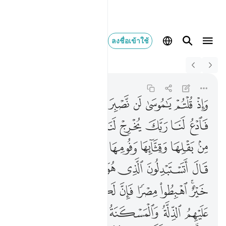
ลงชื่อเข้าใช้
Switch Quran.com to
English
واذ قلتم يا موسى لن نص
Al-Baqarah
2:61
2:61
ﲋ
ﲌ
ﲍ
ﲎ
ﲏ
ﲐ
ﲑ
ﲒ
ﲓ
ﲔ
ﲕ
ﲖ
ﲗ
ﲘ
ﲙ
ﲚ
ﲛ
ﲜ
ﲝ
ﲞ
ﲟ
ﲠﲡ
ﲢ
ﲣ
ﲤ
ﲥ
ﲦ
ﲧ
ﲨ
ﲩﲪ
ﲫ
ﲬ
ﲭ
ﲮ
ﲯ
ﲰﲱ
ﲲ
ﲳ
ﲴ
ﲵ
ﲶ
ﲷ
ﲸ