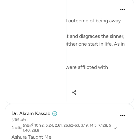
Mohannad Hakeem
4 ปีที่แล้ว
·
อ้างอิง
อายะห์ 2:61
Humiliation is the natural outcome of being away
from the Deen
Allah honors the obedient and disgraces the sinner,
regardless of where did either one start in life. As in
the ayah:
ضربت عليهم الذلة - They were afflicted with
disgrace and misery
ذلك بما عصو...
ดูเพิ่มเติม
15
0
1,040
Dr. Akram Kassab
5 ปีที่แล้ว
·
อายะห์ 10:92, 5:24, 2:61, 26:62-63, 3:19, 14:5, 7:128, 5
อ้างอิง
1:40, 28:8
Ashura Taught Me