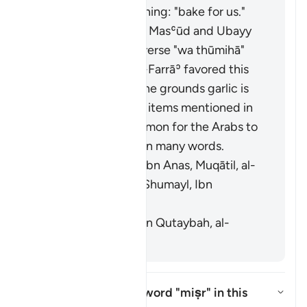
"
fawwimū lanā
", meaning: "bake for us."
It means garlic. Ibn Masʿūd and Ubayy
ibn Kaʿb read the verse "
wa thūmihā
"
(
Thūm
is garlic). Al-Farrāʾ favored this
interpretation on the grounds garlic is
similar to the other items mentioned in
the verse. It is common for the Arabs to
swap faʾ and thaʾ in many words.
[Mujāhid, al-Rabīʿ ibn Anas, Muqātil, al-
Kisāʾī, al-Naḍr ibn Shumayl, Ibn
Qutaybah]
It means grains. [Ibn Qutaybah, al-
Zajjāj]
What is meant by the word
"miṣr"
in this