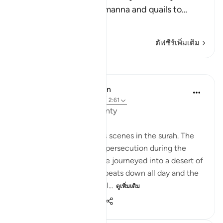
when I sent down the manna and quails to
…
อ่านเพิ่มเติม
ตัฟซีร์เพิ่มเติม
บทเรียน
In the Shade of the Quran
31 สัปดาห์ที่ผ่านมา
·
อ้างอิง
อายะห์ 2:61
Unhappy with God's Bounty
Let us recall the previous scenes in the surah. The
Israelites have fled from persecution during the
reign of Pharaoh and have journeyed into a desert of
sand and rocks. The sun beats down all day and the
sky will yield no rain. Whil...
ดูเพิ่มเติม
0
0
658