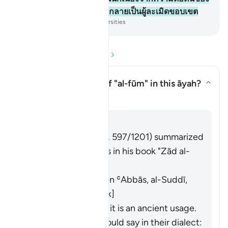
พวกเขา และพวกเขาจึงได้กลายเป็นผู้ละเมิดขอบเขต
-
Society of Institutes and Universities
อ่านคำถามและคำตอบ
What is the meaning of
"al-fūm"
in this āyah?
สลับคำตอบสำหรับ What is the me
ตัฟซีร
คำตอบ
Imām Ibn al-Jawzī (d. 597/1201) summarized
the scholars' opinions in his book "Zād al-
Masīr" as follows:
It means wheat. [Ibn ʿAbbās, al-Suddī,
al-Ḥasan, Abū Mālik]
Al-Farrāʾ stated that it is an ancient usage.
Those who used it would say in their dialect: