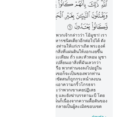
ﲹﲺ
ﲻ
ﲼ
ﲽ
ﲾ
ﲿ
ﳀ
ﳁ
ﳂ
ﳃ
ﳄﳅ
ﳆ
ﳇ
ﳈ
ﳉ
ﳊ
ﳋ
[61] และจงรำลึกถึงขณะที่พวกเจ้ากล่าวว่า โอ้มูซา! เรา
ไม่สามารถจะอดทนต่ออาหารชนิดเดียวอีกต่อไปได้ ดัง
นั้นจงวิงวอนต่อพระเจ้าของท่านให้แก่เราเถิด พระองค์
จะทรงให้ออกมาแก่เราจากสิ่งที่แผ่นดินให้งอกเงยขึ้น
อันได้แก่พืชผัก แตงกวา กระเทียม ถั่ว และหัวหอม มูซา
ได้กล่าวว่า พวกท่านจะขอเปลี่ยนเอาสิ่งที่มันเลวกว่า
ดัวยสิ่งที่มันดีกว่ากระนั้นหรือ พวกท่านจงลงไปอยู่ใน
เมืองเถิด แล้วสิ่งที่พวกท่านขอก็จะเป็นของพวกท่าน
และความอัปยศ และความขัดสนก็ถูกกระหน่ำลงบน
พวกเขา และพวกเขาได้นำเอาความกริ้วโกรธจา
กอัลลอฮฺกลับไป นั่นก็เพราะว่าพวกเขาเคยปฏิเสธ
สัญญาณต่าง ๆ ของอัลลอฮฺ และยังฆ่าบรรดานะบี โดย
ปราศจากความเป็นธรรมนั่นก็เนื่องจากความดื้อดันของ
พวกเขา และพวกเขาจึงได้กลายเป็นผู้ละเมิดขอบเขต