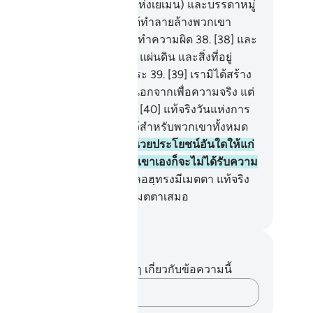
ู่ชนแห่งตุบบะอฺ (ชาวสะบะอฺแห่งเยเมน) และบรรดาหมู่
ก่อนหน้าพวกเขาดีกว่า เราได้ทำลายล้างพวกเขา
ราะพวกเขาเหล่านั้นเป็นผู้กระทำความผิด
38
.
[38] และ
มิได้สร้างชั้นฟ้าทั้งหลาย และแผ่นดิน และสิ่งที่อยู่
หว่างทั้งสองอย่าง อย่างไร้สาระ
39
.
[39] เรามิได้สร้าง
งสอง (ดังกล่าวนั้น) เพื่ออื่นใดนอกจากเพื่อความจริง แต่
าส่วนมากของพวกเขาไม่รู้
40
.
[40] แท้จริงวันแห่งการ
ดสินนั้นเป็นเวลาที่ถูกกำหนดไว้สำหรับพวกเขาทั้งหมด
.
[41] วันที่ญาติสนิทจะไม่อำนวยประโยชน์อันใดให้แก่
ติสนิทอีกคนหนึ่งได้ และพวกเขาเองก็จะไม่ได้รับความ
วยเหลือ
42
.
[42] เว้นแต่ผู้ที่อัลลอฮฺทรงมีเมตตา แท้จริง
ะองค์เป็นผู้ทรงอำนาจ ผู้ทรงเมตตาเสมอ
ciety of Institutes and Universities
นทึกและข้อคิด
ไม่มีบันทึกหรือข้อคิดเห็นใดๆ เกี่ยวกับข้อความนี้
บันทึกความคิดของคุณ…