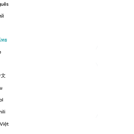
หม
guês
 far above mere play, folly and
ชน
ий
เพ
وَمَا خَلَقْنَا السَّمَآءَ وَالاٌّرْضَ وَمَا بَيْنَهُمَا ب
เรา
ระ
ทั้
ไทย
ตัฟซีร์เพิ่มเติม
ว่
e
ตั
41
ญา
中文
ช่
shudder, they are called upon to reflect on
พร
u
w the universe is finely balanced and well
-
So
 way for a part...
ดูเพิ่มเติม
ol
บั
ili
คุณ
Việt
มเติม