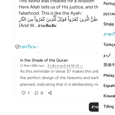
This World was created for a Wisdom
Portu
Here Allah tells us of His justice, and that He is
falsehood. This is like the Ayah:
русск
َـطِلاً ذَلِكَ ظَنُّ الَّذِينَ كَفَرُواْ فَوَيْلٌ لِّلَّذِينَ كَفَرُواْ مِنَ النَّارِ
Shqip
(And W
…
อ่านเพิ่มเติม
ภาษา
Türkç
บทเรียน
اردو
In the Shade of the Quran
简体
31 สัปดาห์ที่ผ่านมา
·
อ้างอิง
อายะห์ 44:38-42
As this reminder in Verse 37 makes the unbelievers 
Melay
the perfect design of the heavens and earth, and ho
planned, indicating that it is deliberately made in this
Españ
1
0
Kiswah
Tiếng 
อ่านบทเรียนเพิ่