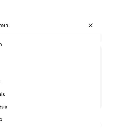
ภาษา
ลงชื่อเข้าใช้
อ่
h
บท 
30
ﱇ
ﱈ
ﱉ
ﱊ
ﱋ
ﱌ
ﱍ
รอ
แท้
ห้แก่ญาติสนิทอีกคนหนึ่งได้ และพวกเขา
แน
ف
ยุค
is
ปร
อ่านต่อ
อย่
esia
จะ
เร
no
จง
สัต