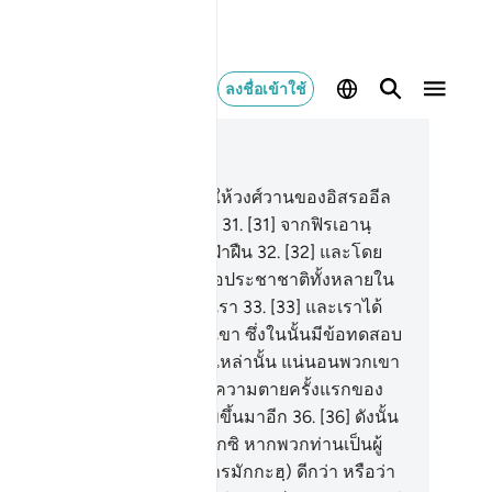
ลงชื่อเข้าใช้
านในบริบท
44, หน้าหนังสือ 498, จุซ 25
.
[30] และโดยแน่นอน เราได้ให้วงศ์วานของอิสรออีล
ดพ้นจากการทรมานที่น่าอดสู
31
.
[31] จากฟิรเอานฺ
จริงเขาเป็นผู้โอหังที่มาจากผู้ฝ่าฝืน
32
.
[32] และโดย
่นอน เราได้เลือกพวกเขาเหนือประชาชาติทั้งหลายใน
นั้น เนื่องด้วยความรอบรู้ของเรา
33
.
[33] และเราได้
ะทานสัญญาณต่าง ๆ แก่พวกเขา ซึ่งในนั้นมีข้อทดสอบ
างชัดแจ้ง
34
.
[34] แท้จริงชนเหล่านั้น แน่นอนพวกเขา
กล่าวว่า
35
.
[35] มันเป็นเพียงความตายครั้งแรกของ
า และเราจะไม่ถูกให้ฟื้นคืนชีพขึ้นมาอีก
36
.
[36] ดังนั้น
นำบรรพบุรุษของเรากลับมาอีกซิ หากพวกท่านเป็นผู้
ย์จริง
37
.
[37] พวกเขา (กุฟฟารมักกะฮฺ) ดีกว่า หรือว่า