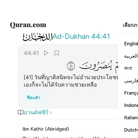
เลือก
044
يوم لا يغني مولى عن مولى شييا ولا هم ينص
Ad-Dukhan
44:41
Englis
44:41
العربية
ﱎ
ﱏ
ﱐ
ﱑ
বাংলা
[41] วันที่ญาติสนิทจะไม่อำนวยประโยชน์อันใดใ
ارسی
เองก็จะไม่ได้รับความช่วยเหลือ
França
ทีละคำ
Indon
อ่านตัฟซีร์
Italia
Ibn Kathir (Abridged)
Dutch