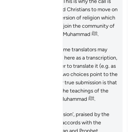
follow his teachings. This is why the call is
made to the Jews and Christians to move on
from the distorted version of religion which
they were upon, and join the community of
followers of Prophet Muhammad ﷺ.
Therefore, though some translators may
prefer to write ‘Islam’ here as a transcription,
and others may prefer to translate it (e.g. as
‘submission’), these two choices point to the
same reality: the only true submission is that
which accords with the teachings of the
Quran and Prophet Muhammad ﷺ.
สรุป
The only true ‘submission’, praised by the
Quran, is that which accords with the
teachings of the Quran and Prophet