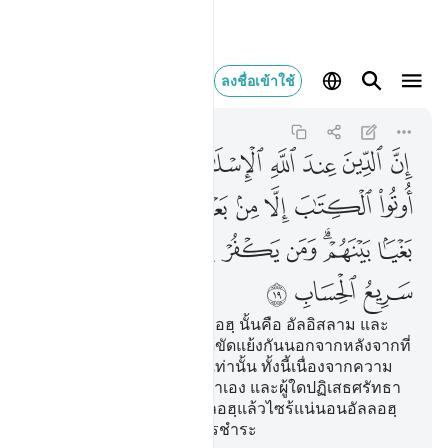
ان الدين عند الله الا
ลงชื่อเข้าใช้
Ali 'Imran
3:19
3:19
ﱨ
ﱩ
ﱪ
ﱫ
ﱬﱭ
ﱮ
ﱯ
ﱰ
ﱱ
ﱲ
ﱳ
ﱴ
ﱵ
ﱶ
ﱷ
ﱸ
ﱹ
ﱺﱻ
ﱼ
ﱽ
ﱾ
ﱿ
ﲀ
ﲁ
ﲂ
ﲃ
ﲄ
[19] แท้จริงศาสนา ณ อัลลอฮฺ นั้นคือ อัลอิสลาม และ
บรรดาผู้ที่ได้รับคัมภีร์ มิได้ขัดแย้งกันนอกจากหลังจากที่
ได้มีความรู้ มายังพวกเขาเท่านั้น ทั้งนี้เนื่องจากความ
อิจฉาริษยาระหว่างพวกเขาเอง และผู้ใดปฏิเสธศรัทธา
ต่อบรรดาโองการของอัลลอฮฺแล้วไซร้แน่นอนอัลลอฮฺ
นั้นเป็นผู้ทรงรวดเร็วในการชำระ