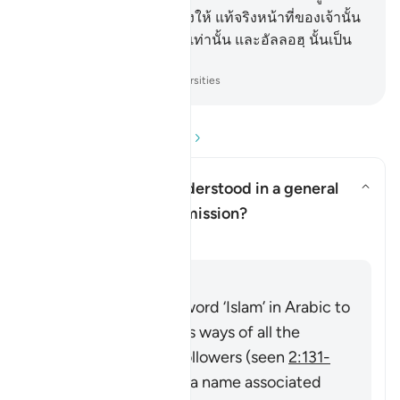
และถ้าหากพวกเขาผินหลังให้ แท้จริงหน้าที่ของเจ้านั้น
เพียงการประกาศให้ทราบเท่านั้น และอัลลอฮฺ นั้นเป็น
ผู้ทรงเห็นปวงบ่าวทั้งหลาย
-
Society of Institutes and Universities
อ่านคำถามและคำตอบ
Can ‘Islam’ here be understood in a general
sense of religious submission?
สลับคำตอบสำหรับ Can ‘Islam’ he
การชี้แจง
คำตอบ
The Quran uses the word ‘Islam’ in Arabic to
describe the religious ways of all the
Prophets and their followers (seen
2:131-
132
), then it became a name associated