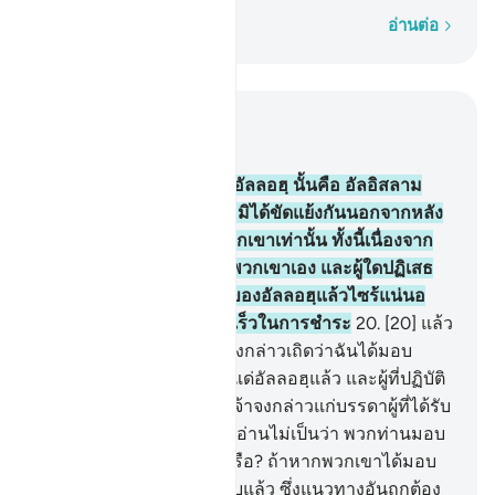
ทีละคำ
อ่านต่อ
อ่านในบริบท
บท 3, หน้าหนังสือ 52, จุซ 3
19
.
[19] แท้จริงศาสนา ณ อัลลอฮฺ นั้นคือ อัลอิสลาม
และบรรดาผู้ที่ได้รับคัมภีร์ มิได้ขัดแย้งกันนอกจากหลัง
จากที่ได้มีความรู้ มายังพวกเขาเท่านั้น ทั้งนี้เนื่องจาก
ความอิจฉาริษยาระหว่างพวกเขาเอง และผู้ใดปฏิเสธ
ศรัทธาต่อบรรดาโองการของอัลลอฮฺแล้วไซร้แน่นอ
นอัลลอฮฺนั้นเป็นผู้ทรงรวดเร็วในการชำระ
20
.
[20] แล้ว
หากพวกเขาโต้แย้งเจ้า ก็จงกล่าวเถิดว่าฉันได้มอบ
ใบหน้า (ร่างกาย) ของฉันแด่อัลลอฮฺแล้ว และผู้ที่ปฏิบัติ
ตามฉัน (ก็มอบ) ด้วยและเจ้าจงกล่าวแก่บรรดาผู้ที่ได้รับ
คัมภีร์ และบรรดาผู้ที่เขียนอ่านไม่เป็นว่า พวกท่านมอบ
(ใบหน้าแด่อัลลอฮฺ) แล้วหรือ? ถ้าหากพวกเขาได้มอบ
แล้วแน่นอนพวกเขาก็ได้รับแล้ว ซึ่งแนวทางอันถูกต้อง