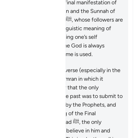
particularly with the final manifestation of
guidance in the Quran and the Sunnah of
Prophet Muhammad ﷺ, whose followers are
called Muslims. Its linguistic meaning of
‘submitting’ or ‘devoting one’s self
exclusively’ to the One God is always
present when this name is used.
That being said, this verse (especially in the
context of Surat Al ‘Imran in which it
appears) makes clear that the only
acceptable way in the past was to submit to
God as commanded by the Prophets, and
that after the coming of the Final
Messenger Muhammad ﷺ, the only
acceptable way is to believe in him and