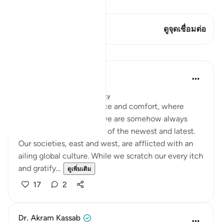
ดู Qiraat
บทกวีนี้มี 1 จุดเชื่อมต่อ
ดูจุดเชื่อมต่อ
บทเรียน
Salah Soltan
4 ปีที่แล้ว
·
อ้างอิง
อายะห์ 3:19
โพสต์ใน
Muslim American Society
In this age of convenience and comfort, where
material ease abounds, we are somehow always
exhausted by the pursuit of the newest and latest.
Our societies, east and west, are afflicted with an
ailing global culture. While we scratch our every itch
and gratify...
ดูเพิ่มเติม
17
2
Dr. Akram Kassab