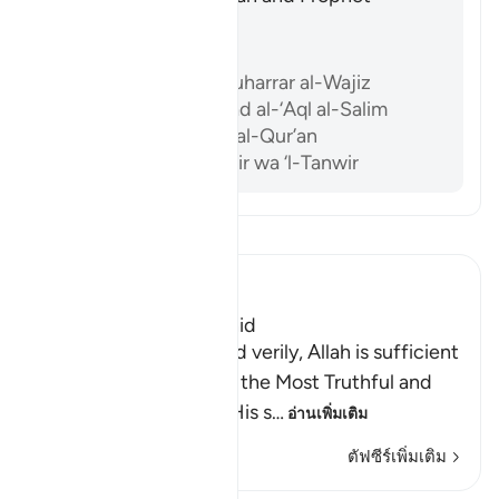
Muhammad ﷺ.
อ้างอิง
Ibn ‘Atiyyah, al-Muharrar al-Wajiz
Abu ‘l-Su’ud, Irshad al-‘Aql al-Salim
Al-Sam’ani, Tafsir al-Qur’an
Ibn ‘Ashur, al-Tahrir wa ‘l-Tanwir
อ่านตัฟซีร์
Ibn Kathir (Abridged)
The Testimony of Tawhid
Allah bears witness, and verily, Allah is sufficient
as a Witness, and He is the Most Truthful and
Just Witness there is; His s
…
อ่านเพิ่มเติม
ตัฟซีร์เพิ่มเติม