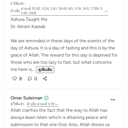
5 ปีที่แล้ว
·
อายะห์ 10:92, 5:24, 2:61, 26:62-63, 3:19, 14:5, 7:128, 5
อ้างอิง
1:40, 28:8
Ashura Taught Me
Dr. Akram Kassab
We are reminded in these days of the events of the
day of Ashura. It is a day of fasting and this is by the
grace of Allah. The reward for this day is deprived for
those who are too lazy to fast, but what concerns
me here is...
ดูเพิ่มเติม
8
0
Omar Suleiman
8 ปีที่แล้ว
·
อ้างอิง
อายะห์ 3:19
Allah clarifies the fact that the way to Allah has
always been Islam which is attaining peace and
submission to that one God. Also, Allah shows us