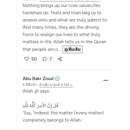
Nothing brings up our core values like
hardships do. Tests and trials beg us to
answer who and what we truly submit to.
And many times, they are the driving
force to realign our lives to what truly
matters in life. Allah tells us in the Quran
that people are o...
ดูเพิ่มเติม
50
7
Abu Bakr Zoud
5 ปีที่แล้ว
·
อ้างอิง
อายะห์ 3:154
Allah ﷻ says:
قُل إِنَّ الأَمرَ كُلَّهُ لِلَّهِ
'Say, 'Indeed, the matter (every matter)
completely belongs to Allah.'