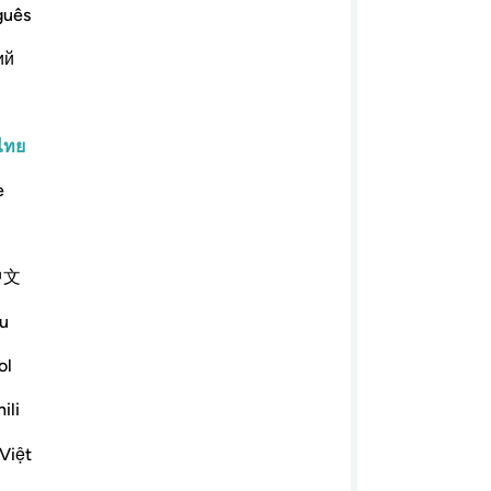
แล้
guês
ﲄﲅ
ﲆ
ﲇ
ﲈ
ﲉ
ﲊ
ว่
ий
แน
ออ
ﲐ
ﲑ
ﲒ
ﲓ
ﲔ
ทด
ผู้
ไทย
งความปลอดภัย หลังจากความเศร้าโศกนั้น
ผู้
จ้า และอีกกลุ่มหนึ่งนั้น ตัวของพวกเขา
e
หน
วหาอัลลอฮฺ โดยปราศจากความเป็นธรรม
เน
า มีสิ่งหนึ่งสิ่งใดจากกิจการนั้นเป็น
นอ
ท้จริงกิจการนั้นทั้งหมดเป็นสิทธิขอ
中文
นั้
สิ่งซึ่งพวกเขาจะไม่เปิดเผยแก่เจ้า พวก
-
So
ารนั้น เป็นสิทธิของเราแล้วไซร้ พวกเราก็
u
ม้ปรากฏว่า พวกท่านอยู่ในบ้านของพวกท่าน
ol
่พวกเขา ก็จะออกไปสู่ที่นอนตายของพวก
บั
วอกของพวกเจ้า และอัลลอฮฺนั้นเป็นผู้ทรง
คุณ
ili
Việt
อ่านต่อ