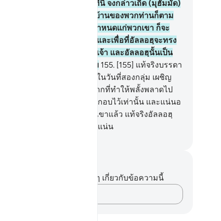
วไซร้ พวกเราก็ไม่ถูกฆ่าตายที่นี่ จงกล่าวเถิด (มุฮัมมัด)
า แม้ปรากฏว่า พวกท่านอยู่ในบ้านของพวกท่านก็ตาม
่นอนบรรดาผู้ที่การฆ่าได้ถูกกำหนดแก่พวกเขา ก็จะ
กไปสู่ที่นอนตายของพวกเขา และเพื่อที่อัลลอฮฺจะทรง
สอบสิ่งที่อยู่ในหัวอกของพวกเจ้า และอัลลอฮฺนั้นเป็น
ทรงรอบรู้สิ่งที่อยู่หัวอกทั้งหลาย
155
.
[155] แท้จริงบรรดา
ที่อยู่ในหมู่พวกเจ้าที่หันหลังหนีในวันที่สองกลุ่ม เผชิญ
้ากันนั้น แท้จริงชัยฏอนต่างหากที่ทำให้พลั้งพลาดไป
ื่องจากบางสิ่งที่พวกเขาได้ประกอบไว้เท่านั้น และแน่นอ
ัลลอฮฺก็ได้ทรงอภัยให้แก่พวกเขาแล้ว แท้จริงอัลลอฮฺ
นเป็นผู้ทรงอภัยโทษ ผู้ทรงหนักแน่น
ciety of Institutes and Universities
นทึกและข้อคิด
ไม่มีบันทึกหรือข้อคิดเห็นใดๆ เกี่ยวกับข้อความนี้
บันทึกความคิดของคุณ…