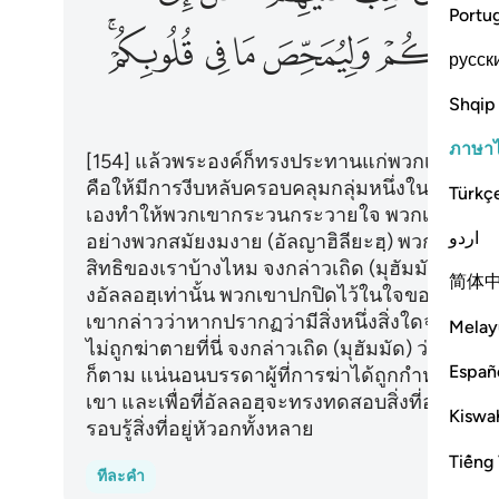
Portu
ﲋ
ﲌ
ﲍ
ﲎﲏ
русск
Shqip
ภาษา
[154] แล้วพระองค์ก็ทรงประทานแก่พวกเจ้า ซึ่
คือให้มีการงีบหลับครอบคลุมกลุ่มหนึ่งในหมู่พวกเ
Türkç
เองทำให้พวกเขากระวนกระวายใจ พวกเขากล่า
اردو
อย่างพวกสมัยงมงาย (อัลญาฮิลียะฮฺ) พวกเขากล่าวว่
สิทธิของเราบ้างไหม จงกล่าวเถิด (มุฮัมมัด) ว่า แ
简体
งอัลลอฮฺเท่านั้น พวกเขาปกปิดไว้ในใจของพวกเขา 
เขากล่าวว่าหากปรากฏว่ามีสิ่งหนึ่งสิ่งใดจากกิจก
Melay
ไม่ถูกฆ่าตายที่นี่ จงกล่าวเถิด (มุฮัมมัด) ว่า แ
Españ
ก็ตาม แน่นอนบรรดาผู้ที่การฆ่าได้ถูกกำหนดแก
เขา และเพื่อที่อัลลอฮฺจะทรงทดสอบสิ่งที่อยู่ในหั
Kiswah
รอบรู้สิ่งที่อยู่หัวอกทั้งหลาย
Tiếng 
ทีละคำ