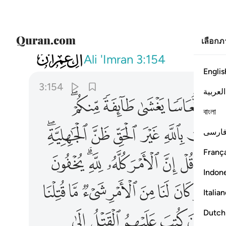
เลือก
003
ثم انزل عليكم من بعد الغم امنة نعاسا 
Ali 'Imran
3:154
Englis
3:154
العربية
ﱇ
ﱈ
ﱉ
ﱊ
ﱋﱌ
বাংলা
ﱒ
ﱓ
ﱔ
ﱕ
ﱖﱗ
ارسی
França
ﱞﱟ
ﱠ
ﱡ
ﱢ
ﱣ
ﱤﱥ
ﱦ
Indon
ﱯ
ﱰ
ﱱ
ﱲ
ﱳ
ﱴ
ﱵ
ﱶ
Italia
ﱿ
ﲀ
ﲁ
ﲂ
ﲃ
Dutch