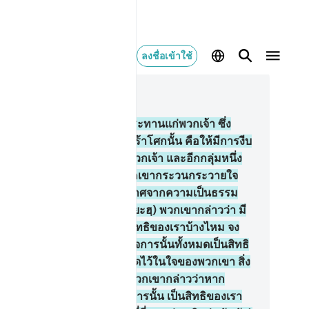
ลงชื่อเข้าใช้
านในบริบท
3, หน้าหนังสือ 70, จุซ 4
4
.
[154] แล้วพระองค์ก็ทรงประทานแก่พวกเจ้า ซึ่ง
ามปลอดภัย หลังจากความเศร้าโศกนั้น คือให้มีการงีบ
ับครอบคลุมกลุ่มหนึ่งในหมู่พวกเจ้า และอีกกลุ่มหนึ่ง
้น ตัวของพวกเขาเองทำให้พวกเขากระวนกระวายใจ
กเขากล่าวหาอัลลอฮฺ โดยปราศจากความเป็นธรรม
่างพวกสมัยงมงาย (อัลญาฮิลียะฮฺ) พวกเขากล่าวว่า มี
งหนึ่งสิ่งใดจากกิจการนั้นเป็นสิทธิของเราบ้างไหม จง
าวเถิด (มุฮัมมัด) ว่า แท้จริงกิจการนั้นทั้งหมดเป็นสิทธิ
งอัลลอฮฺเท่านั้น พวกเขาปกปิดไว้ในใจของพวกเขา สิ่ง
่งพวกเขาจะไม่เปิดเผยแก่เจ้า พวกเขากล่าวว่าหาก
กฏว่ามีสิ่งหนึ่งสิ่งใดจากกิจการนั้น เป็นสิทธิของเรา