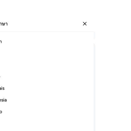
ภาษา
ลงชื่อเข้าใช้
อ่
h
บท 
15
ﱁ
ﱂ
ﱃ
ﱄ
ﱅ
ﱆ
คว
หล
ﱍ
ﱎ
ﱏ
ﱐ
ﱑ
นั
ف
พว
is
อย
ﱘ
ﱙ
ﱚ
ﱛ
ﱜ
ﱝ
สิ่
esia
กล่
ﱧ
ﱨ
ﱩ
ﱪ
ﱫ
ﱬﱭ
ﱮ
ขอ
no
ซึ
ﱷﱸ
ﱹ
ﱺ
ﱻ
ﱼ
ﱽ
ﱾ
ปรา