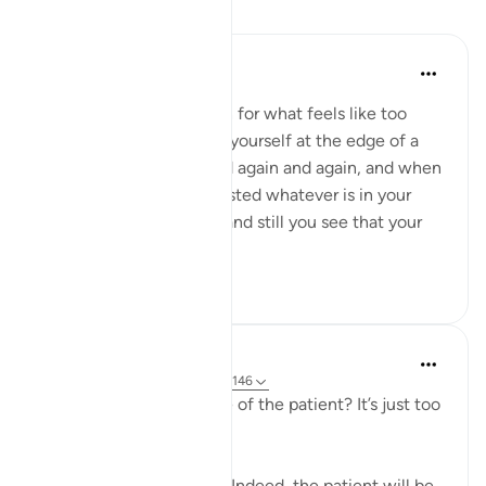
บทเรียน
Taimiyyah Zubair
4 ปีที่แล้ว
·
อ้างอิง
อายะห์ 3:146
When a hardship goes on for what feels like too
long, and when you find yourself at the edge of a
breaking point, again and again and again, and when
you feel you have exhausted whatever is in your
means to help yourself, and still you see that your
ordeal is ...
ดูเพิ่มเติม
29
2
J Yousef
5 ปีที่แล้ว
·
อ้างอิง
อายะห์ 39:10, 3:146
Why should I aspire to be of the patient? It’s just too
hard!
Allah says in the Qur’an: 'Indeed, the patient will be