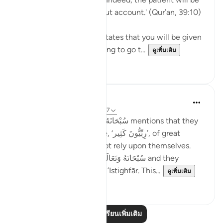
given their reward without account.' (Qur’an, 39:10)
Subhan’Allah, at-Tabari states that you will be given
your reward without having to go t...
ดูเพิ่มเติม
10
4
Taimiyyah Zubair
4 ปีที่แล้ว
·
อ้างอิง
อายะห์ 3:146-147
Notice how Allah سُبْحَانَهُ وَتَعَالَىٰ mentions that they
were so many; they were, ‘رِبِّيُّونَ كَثِير’, of great
numbers. Yet, they did not rely upon themselves.
They relied upon Allah سُبْحَانَهُ وَتَعَالَىٰ and they
combined patience with ’Istighfār. This...
ดูเพิ่มเติม
45
1
อ่านบทเรียนเพิ่มเติม