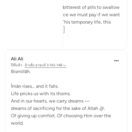
This is perhaps the most bitterest of pills to swallow
in this life but it is the price we must pay if we want
the best in the afterlife. This temporary life, this
fleeting existe...
ดูเพิ่มเติม
17
0
Ali Ali
ปีที่แล้ว
·
อ้างอิง
อายะห์ 3:143-148
Bismillāh.
Īmān rises… and it falls.
Life pricks us with its thorns.
And in our hearts, we carry dreams —
dreams of sacrificing for the sake of Allah ﷻ.
Of giving up comfort. Of choosing Him over the
world.