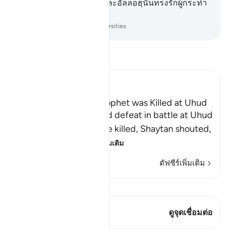
ตอบแทนที่ดีแห่งปรโลก และอัลลอฮฺนั้นทรงรักผู้กระทำ
ดีทั้งหลาย
-
Society of Institutes and Universities
อ่านตัฟซีร์
Ibn Kathir (Abridged)
The Rumor that the Prophet was Killed at Uhud
When Muslims suffered defeat in battle at Uhud
and some of them were killed, Shaytan shouted,
"Muhammad ﷺ
…
อ่านเพิ่มเติม
ตัฟซีร์เพิ่มเติม
ดู Qiraat
บทกวีนี้มี 2 จุดเชื่อมต่อ
ดูจุดเชื่อมต่อ