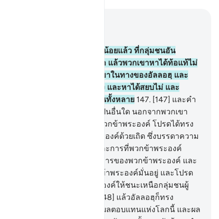
อ่านในบริบท
บท 3, หน้าหนังสือ 68, จุซ 4
146
.
[146] และนะบีกี่มากน้อยแล้ว ที่กลุ่มชนอัน
มากมายได้ต่อสู้ร่วมกับเขา แล้วพวกเขาหาได้ท้อแท้ไม่
ต่อสิ่งที่ได้ประสบแก่พวกเขาในทางของอัลลอฮฺ และ
พวกเขาหาได้อ่อนกำลังลง และหาได้สยบไม่ และ
อัลลอฮฺนั้นทรงรักผู้ที่อดทนทั้งหลาย
147
.
[147] และคำ
พูดของพวกเขามิปรากฏเป็นอื่นใด นอกจากพวกเขา
กล่าวว่า โอ้พระเจ้า แห่งพวกข้าพระองค์ โปรดได้ทรง
อภัยโทษให้แก่พวกข้าพระองค์ด้วยเถิด ซึ่งบรรดาความ
ผิดของพวกข้าพระองค์ และการที่พวกข้าพระองค์
กระทำเกินขอบเขตในกิจการของพวกข้าพระองค์ และ
โปรดทรงให้เท้าของพวกข้าพระองค์มั่นอยู่ และโปรด
ทรงช่วยเหลือพวกข้าพระองค์ให้ชนะเหนือกลุ่มชนผู้
ปฏิเสธศรัทธาด้วย
148
.
[148] แล้วอัลลอฮฺก็ทรง
ประทานให้แก่พวกเขาซึ่งผลตอบแทนแห่งโลกนี้ และผล