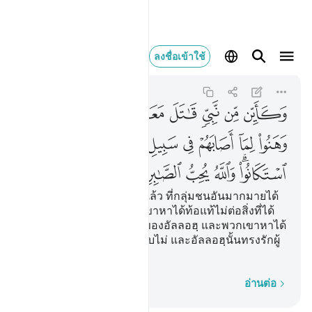
وكاين من نبي قاتل معه 
ลงชื่อเข้าใช้
Ali 'Imran
3:146
3:146
ﲝ
ﲞ
ﲟ
ﲠ
ﲡ
ﲢ
ﲣ
ﲤ
ﲥ
ﲦ
ﲧ
ﲨ
ﲩ
ﲪ
ﲫ
ﲬ
ﲭ
ﲮﲯ
ﲰ
ﲱ
ﲲ
ﲳ
[146] และนะบีกี่มากน้อยแล้ว ที่กลุ่มชนอันมากมายได้
ต่อสู้ร่วมกับเขา แล้วพวกเขาหาได้ท้อแท้ไม่ต่อสิ่งที่ได้
ประสบแก่พวกเขาในทางของอัลลอฮฺ และพวกเขาหาได้
อ่อนกำลังลง และหาได้สยบไม่ และอัลลอฮฺนั้นทรงรักผู้
ที่อดทนทั้งหลาย
ทีละคำ
อ่านต่อ