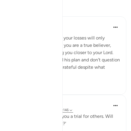
การสะท้อน
Sheenam Riyaz
2 ปีที่แล้ว
·
อ้างอิง
อายะห์ 3:146
If you are a true believer, your losses will only
strengthen your imaan. If you are a true believer,
your losses will only bring you closer to your Lord.
When you trust Allah and his plan and don't question
his wisdom, you will be grateful despite what
calamit...
ดูเพิ่มเติม
9
2
Salah Sheikh
5 ปีที่แล้ว
·
อ้างอิง
อายะห์ 25:20, 3:146
'We have made some of you a trial for others. Will
you ˹not then˺ be patient?'