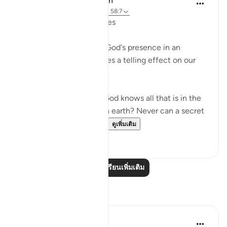
In the Shade of the Quran
31 สัปดาห์ที่ผ่านมา
·
อ้างอิง
อายะห์ 58:7
Whispers and Conspiracies
The surah then portrays God's presence in an
inspiring image that leaves a telling effect on our
hearts:
Are you not aware that God knows all that is in the
heavens and all that is on earth? Never can a secret
conversation take plac...
ดูเพิ่มเติม
0
0
อ่านบทเรียนเพิ่มเติม
การสะท้อน
najee elhila