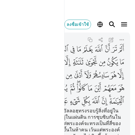
الم تر ان الله يعلم ما ف
ลงชื่อเข้าใช้
Al-Mujadila
58:7
58:7
ﱁ
ﱂ
ﱃ
ﱄ
ﱅ
ﱆ
ﱇ
ﱈ
ﱉ
ﱊ
ﱋﱌ
ﱍ
ﱎ
ﱏ
ﱐ
ﱑ
ﱒ
ﱓ
ﱔ
ﱕ
ﱖ
ﱗ
ﱘ
ﱙ
ﱚ
ﱛ
ﱜ
ﱝ
ﱞ
ﱟ
ﱠ
ﱡ
ﱢ
ﱣ
ﱤ
ﱥﱦ
ﱧ
ﱨ
ﱩ
ﱪ
ﱫ
ﱬﱭ
ﱮ
ﱯ
ﱰ
ﱱ
ﱲ
ﱳ
[7] เจ้าไม่เห็นดอกหรือว่า อัลลอฮฺทรงรอบรู้สิ่งที่อยู่ใน
ชั้นฟ้าทั้งหลาย และสิ่งที่อยู่ในแผ่นดิน การซุบซิบกันใน
สามคนจะไม่เกิดขึ้น เว้นแต่พระองค์จะทรงเป็นที่สี่ของ
พวกเขา และมันจะไม่เกิดขึ้นในห้าคน เว้นแต่พระองค์