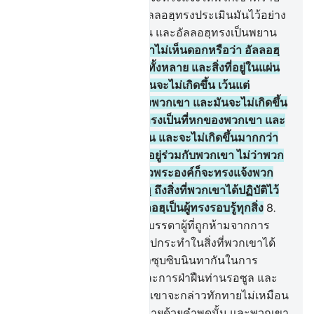
ถึงสิ่งที่พวกเขาปฏิบัติไว้ อัลลอฮฺทรงประเมินมันไว้อย่าง
ครบถ้วน แต่พวกเขาลืมมัน และอัลลอฮฺทรงเป็นพยาน
ต่อทุกสิ่งทุกอย่าง
7
.
[7] เจ้าไม่เห็นดอกหรือว่า อัลลอฮฺ
ทรงรอบรู้สิ่งที่อยู่ในชั้นฟ้าทั้งหลาย และสิ่งที่อยู่ในแผ่น
ดิน การซุบซิบกันในสามคนจะไม่เกิดขึ้น เว้นแต่
พระองค์จะทรงเป็นที่สี่ของพวกเขา และมันจะไม่เกิดขึ้น
ในห้าคน เว้นแต่พระองค์ทรงเป็นที่หกของพวกเขา และ
มันจะไม่เกิดขึ้นน้อยกว่านั้น และจะไม่เกิดขึ้นมากกว่า
นั้น เว้นแต่พระองค์จะทรงอยู่ร่วมกับพวกเขา ไม่ว่าพวก
เขาจะอยู่ในแห่งหนใด แล้วพระองค์ก็จะทรงแจ้งพวก
เขาให้ทราบในวันกิยามะฮฺ ถึงสิ่งที่พวกเขาได้ปฏิบัติไว้
(ในโลกดุนยา) แท้จริงอัลลอฮฺเป็นผู้ทรงรอบรู้ทุกสิ่ง
8
.
[8] เจ้าไม่เห็นดอกหรือว่า บรรดาผู้ที่ถูกห้ามจากการ
ซุบซิบ แล้วพวกเขาก็กลับไปกระทำในสิ่งที่พวกเขาได้
ถูกห้ามเอาไว้ และพวกเขาซุบซิบนินทากันในการ
ทำบาปและการเป็นศัตรูและการฝ่าฝืนท่านรอซูล และ
เมื่อพวกเขามาหาเจ้า พวกเขาจะกล่าวทักทายไม่เหมือน
กับที่อัลลอฮฺทรงกล่าวทักทายด้วยคำพูดนั้น และพวกเขา