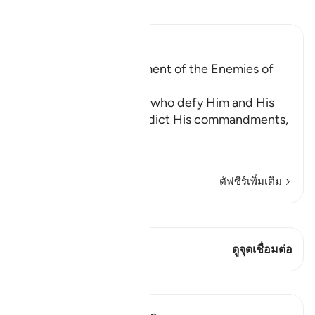
อ่านตัฟซีร์
Ibn Kathir (Abridged)
Explaining the Punishment of the Enemies of
the Religion
Allah states that those who defy Him and His
Messenger and contradict His commandments,
كُبِتُو
…
อ่านเพิ่มเติม
ตัฟซีร์เพิ่มเติม
ดู Qiraat
บทกวีนี้มี 2 จุดเชื่อมต่อ
ดูจุดเชื่อมต่อ
บทเรียน