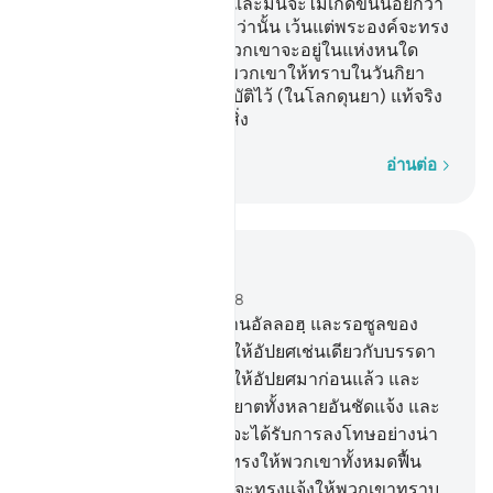
ทรงเป็นที่หกของพวกเขา และมันจะไม่เกิดขึ้นน้อยกว่า
นั้น และจะไม่เกิดขึ้นมากกว่านั้น เว้นแต่พระองค์จะทรง
อยู่ร่วมกับพวกเขา ไม่ว่าพวกเขาจะอยู่ในแห่งหนใด
แล้วพระองค์ก็จะทรงแจ้งพวกเขาให้ทราบในวันกิยา
มะฮฺ ถึงสิ่งที่พวกเขาได้ปฏิบัติไว้ (ในโลกดุนยา) แท้จริง
อัลลอฮฺเป็นผู้ทรงรอบรู้ทุกสิ่ง
ทีละคำ
อ่านต่อ
อ่านในบริบท
บท 58, หน้าหนังสือ 543, จุซ 28
5
.
[5] แท้จริงบรรดาผู้ต่อต้านอัลลอฮฺ และรอซูลของ
พระองค์ พวกเขาจะถูกทำให้อัปยศเช่นเดียวกับบรรดา
ก่อนหน้าพวกเขาได้ถูกทำให้อัปยศมาก่อนแล้ว และ
แน่นอน เราได้ประทานอายาตทั้งหลายอันชัดแจ้ง และ
สำหรับพวกปฏิเสธศรัทธาจะได้รับการลงโทษอย่างน่า
อดสู
6
.
[6] วันที่อัลลอฮฺจะทรงให้พวกเขาทั้งหมดฟื้น
คืนชีพขึ้นมา แล้วพระองค์จะทรงแจ้งให้พวกเขาทราบ