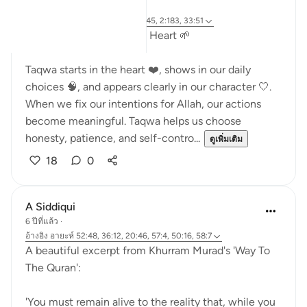
25 สัปดาห์ที่ผ่านมา
·
อ้างอิง
อายะห์ 26:88-89, 58:7, 29:45, 2:183, 33:51
Growing Taqwa from the Heart 🌱
Taqwa starts in the heart ❤️, shows in our daily
choices 🧠, and appears clearly in our character 🤍.
When we fix our intentions for Allah, our actions
become meaningful. Taqwa helps us choose
honesty, patience, and self-contro...
ดูเพิ่มเติม
18
0
A Siddiqui
6 ปีที่แล้ว
·
อ้างอิง
อายะห์ 52:48, 36:12, 20:46, 57:4, 50:16, 58:7
A beautiful excerpt from Khurram Murad's 'Way To
The Quran':
'You must remain alive to the reality that, while you