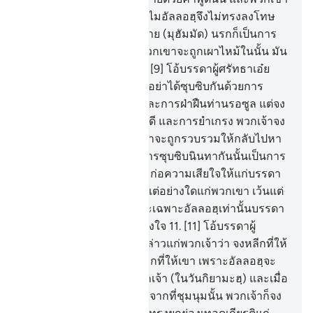
กล่าวในหมู่พวกเขาว่า ทำไมอัลลอฮฺจึงไม่ทรงลงโทษ
เราตามที่เราได้กล่าวทักทาย (มุฮัมมัด) นรกก็เป็นการ
พอเพียงแก่พวกเขาแล้ว พวกเขาจะถูกเผาไหม้ในนั้น มัน
เป็นทางกลับที่ชั่วร้ายยิ่ง
9
.
[9] โอ้บรรดาผู้ศรัทธาเอ๋ย
เมื่อพวกเจ้าซุบซิบต่อกัน ก็อย่าได้ซุบซิบกันด้วยการ
ทำบาปและการเป็นศัตรู และการฝ่าฝืนท่านรอซูล แต่จง
ซุบซิบกันเพื่อการทำความดี และการยำเกรง พวกเจ้าจง
ยำเกรงอัลลอฮฺ ผู้ซึ่งพวกเจ้าจะถูกรวบรวมให้กลับไปหา
พระองค์
10
.
[10] แท้จริงการซุบซิบนินทากันนั้นเป็นการ
งานของชัยฏอน เพื่อมันจะก่อความเสียใจให้แก่บรรดา
มุอฺมิน แต่มันจะไม่ให้ร้ายแต่อย่างใดแก่พวกเขา เว้นแต่
ด้วยอนุมัติของอัลลอฮฺ และเฉพาะอัลลอฮฺเท่านั้นบรรดา
มุอฺมินต้องมอบความไว้วางใจ
11
.
[11] โอ้บรรดาผู้
ศรัทธาเอ๋ย เมื่อได้มีเสียงกล่าวแก่พวกเจ้าว่า จงหลีกที่ให้
ในที่ชุมนุม พวกเจ้าก็จงหลีกที่ให้เขา เพราะอัลลอฮฺจะ
ทรงให้ที่กว้างขวางแก่พวกเจ้า (ในวันกิยามะฮฺ) และเมื่อ
มีเสียงกล่าวว่าจงลุกขึ้นยืนจากที่ชุมนุมนั้น พวกเจ้าก็จง