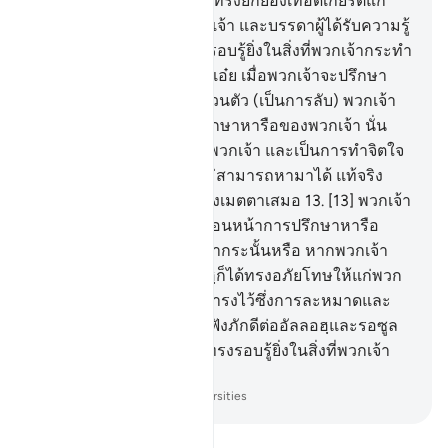
ลุกขึ้นยืน เพราะอัลลอฮฺจะทรงยกย่องเทอดเกียรติแก่
บรรดาผู้ศรัทธาในหมู่พวกเจ้า และบรรดาผู้ได้รับความรู้
หลายชั้น และอัลลอฮฺทรงรอบรู้ยิ่งในสิ่งที่พวกเจ้ากระทำ
12
.
[12] โอ้บรรดาผู้ศรัทธาเอ๋ย เมื่อพวกเจ้าจะปรึกษา
หารือท่านรอซูลเป็นการส่วนตัว (เป็นการลับ) พวกเจ้า
จงบริจาคทานก่อนการปรึกษาหารือของพวกเจ้า นั่น
เป็นการกระทำที่ดีสำหรับพวกเจ้า และเป็นการทำจิตใจ
ให้ผ่องแผ้ว หากพวกเจ้าไม่สามารถหามาได้ แท้จริง
อัลลอฮฺเป็นผู้ทรงอภัย ผู้ทรงเมตตาเสมอ
13
.
[13] พวกเจ้า
กลัวต่อาการบริจาคทานก่อนหน้าการปรึกษาหารือ
เป็นการส่วนตัวของพวกเจ้ากระนั้นหรือ หากพวกเจ้า
มิได้กระทำเช่นนั้น อัลลอฮฺก็ได้ทรงอภัยโทษให้แก่พวก
เจ้าแล้ว ดังนั้นพวกเจ้าจงดำรงไว้ซึ่งการละหมาดและ
บริจาคซะกาต และจงเชื่อฟังภักดีต่ออัลลอฮฺและรอซูล
ของพระองค์ และอัลลอฮฺทรงรอบรู้ยิ่งในสิ่งที่พวกเจ้า
กระทำ
-
Society of Institutes and Universities