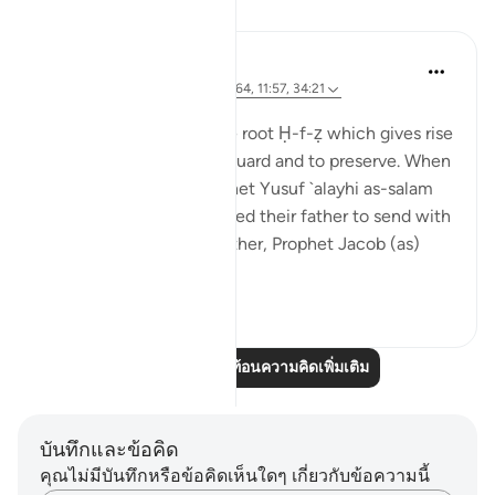
การสะท้อน
J Yousef
8 ปีที่แล้ว
·
อ้างอิง
อายะห์ 42:6, 12:64, 11:57, 34:21
โพสต์ใน
The 99 Names of Allah
Al-Ḥafīẓ comes from the root Ḥ-f-ẓ which gives rise
to meanings such as to guard and to preserve. When
the brothers of the Prophet Yusuf `alayhi as-salam
(peace be upon him) asked their father to send with
them their youngest brother, Prophet Jacob (as)
said: ...
ดูเพิ่มเติม
4
0
อ่านบทความสะท้อนความคิดเพิ่มเติม
บันทึกและข้อคิด
คุณไม่มีบันทึกหรือข้อคิดเห็นใดๆ เกี่ยวกับข้อความนี้