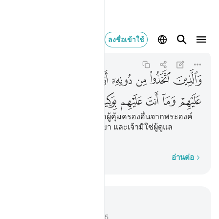
والذين اتخذوا من دونه ا
ลงชื่อเข้าใช้
Ash-Shuraa
42:6
42:6
ﱲ
ﱳ
ﱴ
ﱵ
ﱶ
ﱷ
ﱸ
ﱹ
ﱺ
ﱻ
ﱼ
ﱽ
ﱾ
[6] และบรรดาผู้ที่ยึดถือเอาผู้คุ้มครองอื่นจากพระองค์
นั้น อัลลอฮฺทรงเฝ้าดูพวกเขา และเจ้ามิใช่ผู้ดูแล
คุ้มครองพวกเขา
ทีละคำ
อ่านต่อ
อ่านในบริบท
บท 42, หน้าหนังสือ 483, จุซ 25