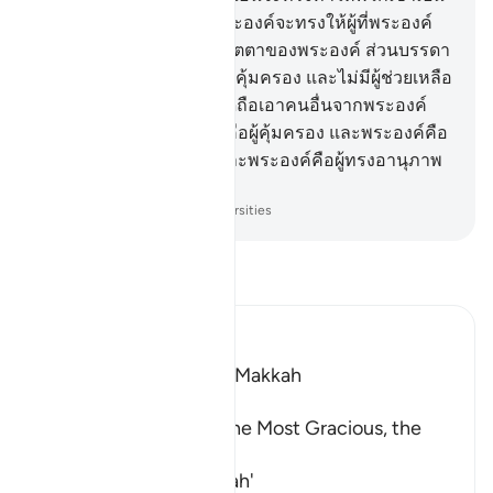
ประชาชาติเดียวกัน แต่พระองค์จะทรงให้ผู้ที่พระองค์
ทรงประสงค์เข้าสู่ความเมตตาของพระองค์ ส่วนบรรดา
ผู้อธรรมนั้น พวกเขาไม่มีผู้คุ้มครอง และไม่มีผู้ช่วยเหลือ
9
.
[9] หรือว่าพวกเขาได้ยึดถือเอาคนอื่นจากพระองค์
เป็นผู้คุ้มครอง แต่อัลลอฮฺคือผู้คุ้มครอง และพระองค์คือ
ผู้ทรงให้ชีวิตแก่คนตาย และพระองค์คือผู้ทรงอานุภาพ
เหนือทุกสิ่งอย่าง
-
Society of Institutes and Universities
อ่านตัฟซีร์
Ibn Kathir (Abridged)
Which was revealed in Makkah
بِسْمِ اللَّهِ الرَّحْمَـنِ الرَّحِيمِ
In the Name of Allah, the Most Gracious, the
Most Merciful.
The Revelation and Allah'