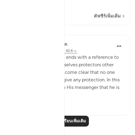
…
อ่านเพิ่มเติม
ตัฟซีร์เพิ่มเติม
บทเรียน
In the Shade of the Quran
31 สัปดาห์ที่ผ่านมา
·
อ้างอิง
อายะห์ 42:6
The opening of the surah ends with a reference to
those who take for themselves protectors other
than God, when it has become clear that no one
else in the universe can give any protection. In this
way, He makes it clear to His messenger that he is
not respons...
ดูเพิ่มเติม
0
0
อ่านบทเรียนเพิ่มเติม