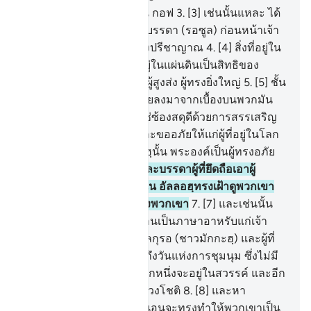
1
.
[1] ฮา มีม
2
.
[2] อัยนฺ ซีน กอฟ
3
.
[3] เช่นนั้นแหละ ได้
มีวะฮียฺมายังเจ้าและมายังบรรดา (รอซูล) ก่อนหน้าเจ้า
อัลลอฮฺ ผู้ทรงอำนาจ ผู้ทรงปรีชาญาณ
4
.
[4] สิ่งที่อยู่ใน
ชั้นฟ้าทั้งหลาย และสิ่งที่อยู่ในแผ่นดินเป็นสิทธิของ
พระองค์ และพระองค์เป็นผู้สูงส่ง ผู้ทรงยิ่งใหญ่
5
.
[5] ชั้น
ฟ้าทั้งหลายแทบจะพังทลายลงมาจากเบื้องบนพวกมัน
ขณะที่มะลาอิกะฮฺต่างก็แซ่ซ้องสดุดีด้วยการสรรเสริญ
ต่อพระเจ้าของพวกเขา และขออภัยให้แก่ผู้ที่อยู่ในโลก
นี้พึงรู้เถิดว่า แท้จริงอัลลอฮฺนั้น พระองค์เป็นผู้ทรงอภัย
ผู้ทรงเมตตาเสมอ
6
.
[6] และบรรดาผู้ที่ยึดถือเอาผู้
คุ้มครองอื่นจากพระองค์นั้น อัลลอฮฺทรงเฝ้าดูพวกเขา
และเจ้ามิใช่ผู้ดูแลคุ้มครองพวกเขา
7
.
[7] และเช่นนั้น
แหละ เราได้วะฮียฺอัลกุรอานเป็นภาษาอาหรับแก่เจ้า
เพื่อเจ้าจะได้ตักเตือนอุมมุลกุรอ (ชาวมักกะฮฺ) และผู้ที่
อยู่รอบเมืองนั้น และเตือนถึงวันแห่งการชุมนุม ซึ่งไม่มี
ข้อสงสัยใด ๆ ในวันนั้น พวกหนึ่งจะอยู่ในสวรรค์ และอีก
พวกหนึ่งจะอยู่ในไฟที่ลุกช่วงโชติ
8
.
[8] และหา
กอัลลอฮฺทรงประสงค์ แน่นอนจะทรงทำให้พวกเขาเป็น