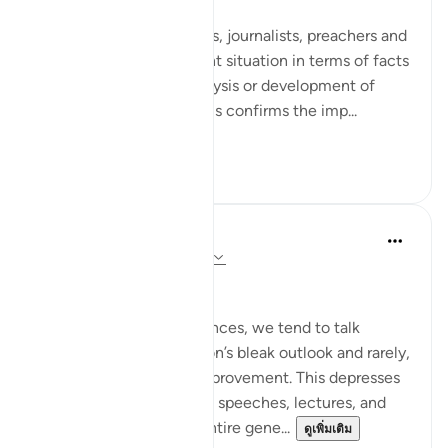
Many writers, researchers, journalists, preachers and
imams portray the current situation in terms of facts
and figures, without analysis or development of
appropriate solutions. This confirms the imp...
ดูเพิ่มเติม
2
0
Salah Soltan
8 ปีที่แล้ว
·
อ้างอิง
อายะห์ 18:1-110
Hope despite the Pain
In our present circumstances, we tend to talk
endlessly about our nation’s bleak outlook and rarely,
if ever, offer hope for improvement. This depresses
our audiences in lessons, speeches, lectures, and
forums and creates an entire gene...
ดูเพิ่มเติม