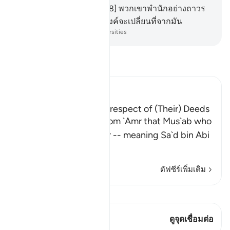
เดาสฺ เป็นที่พำนัก
108
.
[108] พวกเขาพำนักอย่างถาวร
อยู่ในนั้น พวกเขาไม่ประสงค์จะเปลี่ยนที่จากมัน
-
Society of Institutes and Universities
อ่านตัฟซีร์
Ibn Kathir (Abridged)
The Greatest Losers in respect of (Their) Deeds
Al-Bukhari recorded from `Amr that Mus`ab who
said: "I asked my father -- meaning Sa`d bin Abi
Waqqas -
…
อ่านเพิ่มเติม
ตัฟซีร์เพิ่มเติม
ดู Qiraat
บทกวีนี้มี 1 จุดเชื่อมต่อ
ดูจุดเชื่อมต่อ