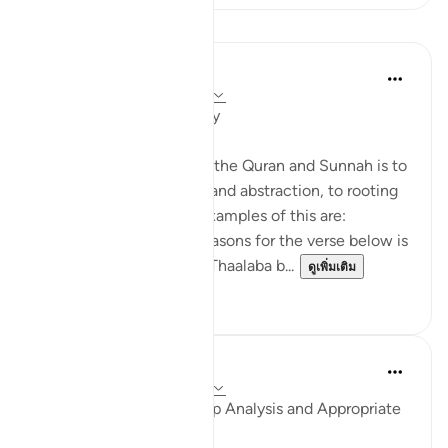
บทเรียน
Salah Soltan
8 ปีที่แล้ว
·
อ้างอิง
อายะห์ 18:1-110
Applicable Research Only
The general approach of the Quran and Sunnah is to
move away from theory and abstraction, to rooting
and application. Some examples of this are:
1. One of the reported reasons for the verse below is
that Maaz bin Jabal and Thaalaba b...
ดูเพิ่มเติม
9
2
Salah Soltan
8 ปีที่แล้ว
·
อ้างอิง
อายะห์ 18:1-110
Accurate Diagnosis, Deep Analysis and Appropriate
Solution