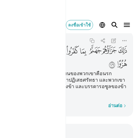
ذالك جزاوهم جهنم بما 
ลงชื่อเข้าใช้
Al-Kahf
18:106
18:106
ﲤ
ﲥ
ﲦ
ﲧ
ﲨ
ﲩ
ﲪ
ﲫ
ﲬ
ﲭ
[106] นั่นแหละการตอบแทนของพวกเขาคือนรก
ญะฮันนัม เนื่องจากพวกเขาปฏิเสธศรัทธา และพวกเขา
ยึดเอาโองการทั้งหลายของข้า และบรรดารอซูลของข้า
เป็นที่ล้อเลียน
ทีละคำ
อ่านต่อ
อ่านในบริบท