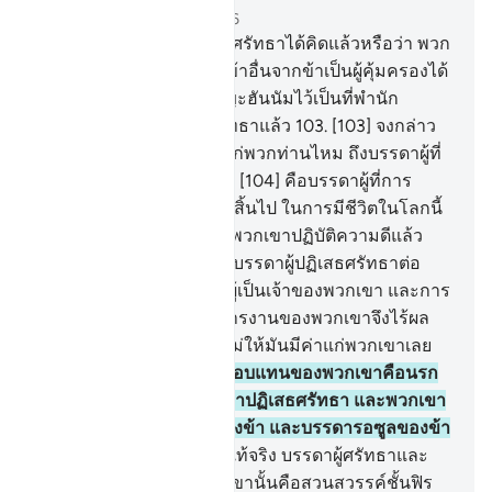
บท 18, หน้าหนังสือ 304, จุซ 16
102
.
[102] บรรดาผู้ปฏิเสธศรัทธาได้คิดแล้วหรือว่า พวก
เขาจะยึดเอาปวงบ่าวของข้าอื่นจากข้าเป็นผู้คุ้มครองได้
แท้จริง เราได้เตรียมนรกญะฮันนัมไว้เป็นที่พำนัก
สำหรับบรรดาผู้ปฏิเสธศรัทธาแล้ว
103
.
[103] จงกล่าว
เถิด (มุฮัมมัด) เราจะแจ้งแก่พวกท่านไหม ถึงบรรดาผู้ที่
ขาดทุนยิ่งในการงาน
104
.
[104] คือบรรดาผู้ที่การ
ขวนขวายของพวกเขาสูญสิ้นไป ในการมีชีวิตในโลกนี้
และพวกเขาคิดว่า แท้จริงพวกเขาปฏิบัติความดีแล้ว
105
.
[105] เขาเหล่านั้นคือบรรดาผู้ปฏิเสธศรัทธาต่อ
โองการทั้งหลายของพระผู้เป็นเจ้าของพวกเขา และการ
พบปะกับพระองค์ ดังนั้นการงานของพวกเขาจึงไร้ผล
และในวันกิยามะฮฺเราจะไม่ให้มันมีค่าแก่พวกเขาเลย
106
.
[106] นั่นแหละการตอบแทนของพวกเขาคือนรก
ญะฮันนัม เนื่องจากพวกเขาปฏิเสธศรัทธา และพวกเขา
ยึดเอาโองการทั้งหลายของข้า และบรรดารอซูลของข้า
เป็นที่ล้อเลียน
107
.
[107] แท้จริง บรรดาผู้ศรัทธาและ
ปฏิบัติความดีสำหรับพวกเขานั้นคือสวนสวรรค์ชั้นฟิร