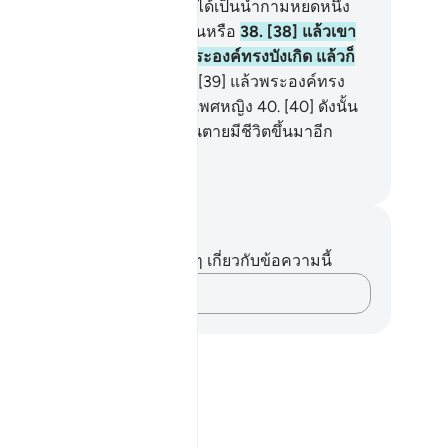
ายกระนั้นหรือ
37
.
[37] เขามิได้เป็นน้ำกามหยดหนึ่ง
น้ำอสุจิที่ถูกพุ่งออกมากระนั้นหรือ
38
.
[38] แล้วเขา
เป็นก้อนเลือดก้อนหนึ่ง แล้วพระองค์ทรงบังเกิด แล้วก็
งทำให้ได้สัดส่วนสมบูรณ์
39
.
[39] แล้วพระองค์ทรง
ให้เขาเป็นคู่ เป็นเพศชายและเพศหญิง
40
.
[40] ดังนั้น
ะองค์จะไม่สามารถที่จะให้คนตายมีชีวิตขึ้นมาอีก
ะนั้นหรือ
ciety of Institutes and Universities
นทึกและข้อคิด
ไม่มีบันทึกหรือข้อคิดเห็นใดๆ เกี่ยวกับข้อความนี้
บันทึกความคิดของคุณ…