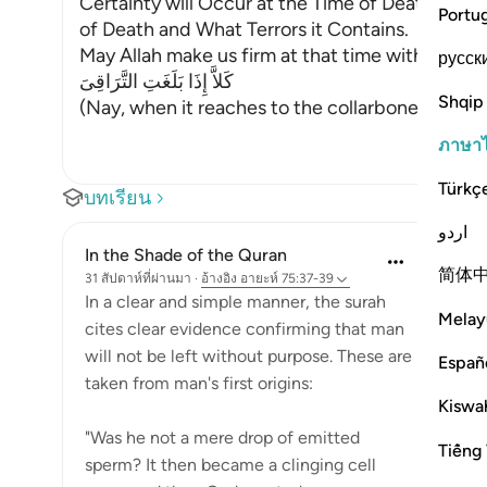
Certainty will Occur at the Time of Death. Alla
Portu
of Death and What Terrors it Contains.
May Allah make us firm at that time with the Fi
русск
كَلاَّ إِذَا بَلَغَتِ التَّرَاقِىَ
Shqip
(Nay, when it reaches to the collarbones.) If w
ภาษา
Türkç
บทเรียน
اردو
In the Shade of the Quran
简体
31 สัปดาห์ที่ผ่านมา
·
อ้างอิง
อายะห์ 75:37-39
In a clear and simple manner, the surah
Melay
cites clear evidence confirming that man
will not be left without purpose. These are
Españ
taken from man's first origins:
Kiswah
"Was he not a mere drop of emitted
Tiếng 
sperm? It then became a clinging cell