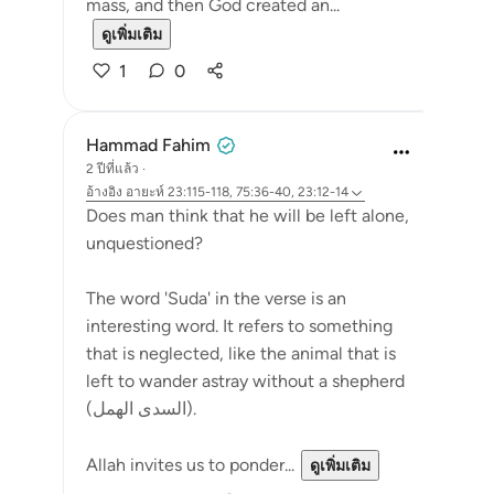
mass, and then God created an...
ดูเพิ่มเติม
1
0
Hammad Fahim
2 ปีที่แล้ว
·
อ้างอิง
อายะห์ 23:115-118, 75:36-40, 23:12-14
Does man think that he will be left alone,
unquestioned?
The word 'Suda' in the verse is an
interesting word. It refers to something
that is neglected, like the animal that is
left to wander astray without a shepherd
(السدى الهمل).
Allah invites us to ponder...
ดูเพิ่มเติม