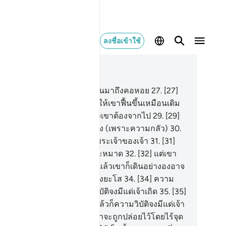
ลงชื่อเข้าใช้
านในบริบท
75, หน้าหนังสือ 578, จุซ 29
.
[26] เปล่าเลย เมื่อวิญญาณขึ้นมาถึงคอหอย
27
.
[27]
มีผู้กล่าวว่า ใครเล่าเป็นผู้ทำให้เขาฟื้นขึ้นเหมือนเดิม
.
[28] และเขามั่นใจว่า แท้จริงเขาต้องจากไป
29
.
[29]
ะขาข้างหนึ่งทับขาอีกข้างหนึ่ง (เพราะความกลัว)
30
.
0] วันนั้น จะมีการนำพาไปยังพระเจ้าของเจ้า
31
.
[31]
ราะว่าเขาไม่เชื่อมั่น และไม่ละหมาด
32
.
[32] แต่เขา
ิเสธและผินหลังกลับ
33
.
[33] แล้วเขาก็เดินอย่างองอาจ
หาพรรคพวกของเขาอย่างหยิ่งยะโส
34
.
[34] ความ
ัติจงมีแด่เจ้าเถิด แล้วก็ความวิบัติจงมีแด่เจ้าเถิด
35
.
[35]
วก็ความวิบัติจงมีแด่เจ้าเถิด แล้วก็ความวิบัติจงมีแด่เจ้า
ด
36
.
[36] มนุษย์คิดหรือว่า เขาจะถูกปล่อยไว้โดยไร้จุด