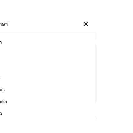
ภาษา
ลงชื่อเข้าใช้
อ่
h
บท 
26
ﲗ
ﲘ
ﲙ
ﲚ
ﲛ
ﲜ
และ
28
งค์ทรงบังเกิด แล้วก็ทรงทำให้ได้สัดส่วน
แล
ف
[3
is
เพ
อ่านต่อ
ปฏ
esia
ไป
วิบ
no
แล้
เถิ