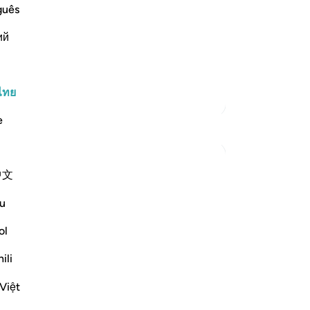
h Informs of the Condition at the Time
หม
guês
จาก
rm Statement. Allah says,
ий
ได้
ทร
e make the word "Kalla"
…
อ่านเพิ่มเติม
ทำ
พร
ไทย
ตัฟซีร์เพิ่มเติม
กร
e
-
So
การสะท้อน
Kulsum Maniar
บั
中文
4 สัปดาห์ที่ผ่านมา
·
อ้างอิง
อายะห์ 75:37-40
คุณ
بسم الله الرحمن الرحيم
u
سبحان الله. سبحان الله. سبحان الله.
ol
ili
Just looked at this ayah, then looked at it
again.
Việt