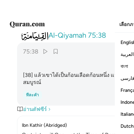
เลือก
075
ثم كان علقة فخلق فسوى ٣٨
Al-Qiyamah
75:38
Englis
75:38
العربية
বাংলা
[38] แล้วเขาได้เป็นก้อนเลือดก้อนหนึ่ง แล้วพระอ
ارسی
สมบูรณ์
França
ทีละคำ
Indon
อ่านตัฟซีร์
Italia
Ibn Kathir (Abridged)
Dutch