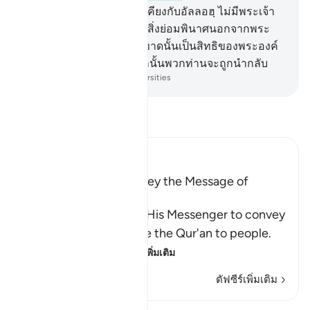
วิงวอนขอต่อพระเจ้าอื่นคู่เคียงกับอัลลอฮฺ ไม่มีพระเจ้า
อื่นใดนอกจากพระองค์ทุกสิ่งย่อมพินาศนอกจากพระ
พักตร์ของพระองค์ การชี้ขาดนั้นเป็นสิทธิของพระองค์
เท่านั้น และยังพระองค์เท่านั้นพวกท่านจะถูกนำกลับ
-
Society of Institutes and Universities
อ่านตัฟซีร์
Ibn Kathir (Abridged)
The Command to convey the Message of
Tawhid
Here Allah commands His Messenger to convey
the Message and recite the Qur'an to people.
He tells him that
…
อ่านเพิ่มเติม
ตัฟซีร์เพิ่มเติม
บทเรียน