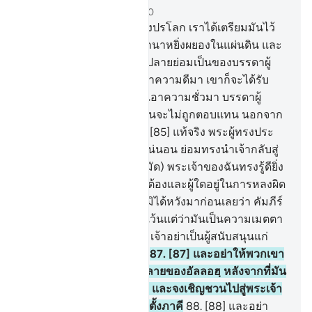
บท 28, หน้าหนังสือ 396, จุซ 20
83
.
[83] นั่นคือที่พำนักแห่งปรโลก เราได้เตรียมมันไว้
สำหรับบรรดาผู้ที่ไม่ปรารถนาหยิ่งผยองในแผ่นดิน และ
ไม่ก่อการเสียหาย และบั้นปลายย่อมเป็นของบรรดาผู้
ยำเกรง
84
.
[84] ผู้ใดนำเอาความดีมา เขาก็จะได้รับ
ความดียิ่งกว่า และผู้ใดนำเอาความชั่วมา บรรดาผู้
กระทำความชั่วทั้งหลายนั้นจะไม่ถูกตอบแทน นอกจาก
ที่พวกเขาได้กระทำไว้
85
.
[85] แท้จริง พระผู้ทรงประ
ทานอัลกุรอานให้แก่เจ้า แน่นอน ย่อมทรงนำเจ้ากลับสู่
ถิ่นเดิม จงกล่าวเถิด (มุฮัมมัด) พระเจ้าของฉันทรงรู้ดียิ่ง
ว่า ผู้ใดอยู่ในแนวทางที่ถูกต้องและผู้ใดอยู่ในการหลงผิด
ที่ชัดแจ้ง
86
.
[86] และเจ้ามิได้หวังมาก่อนเลยว่า คัมภีร์
นี้จะถูกประทานให้แก่เจ้า เว้นแต่ว่ามันเป็นความเมตตา
จากพระเจ้าของเจ้า ดังนั้น เจ้าอย่าเป็นผู้สนับสนุนแก่
บรรดาผู้ปฏิเสธศรัทธาเลย
87
.
[87] และอย่าให้พวกเขา
หันเหเจ้าจากโองการทั้งหลายของอัลลอฮฺ หลังจากที่มัน
ได้ถูกประทานลงมาแก่เจ้า และจงเชิญชวนไปสู่พระเจ้า
ของเจ้าและอย่าอยู่ในหมู่ผู้ตั้งภาคี
88
.
[88] และอย่า