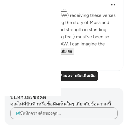
Hana Alasry
6 ปีที่แล้ว
·
อ้างอิง
อายะห์ 28:83-88
I imagine the Prophet (SAW) receiving these verses
and I imagine how hearing the story of Musa and
Musa AS's confidence and strength in standing
before Firawn (a terrifying feat) must've been so
comforting to the nabi SAW. I can imagine the
sense of comradery ...
ดูเพิ่มเติม
4
1
อ่านบทความสะท้อนความคิดเพิ่มเติม
บันทึกและข้อคิด
คุณไม่มีบันทึกหรือข้อคิดเห็นใดๆ เกี่ยวกับข้อความนี้
บันทึกความคิดของคุณ…