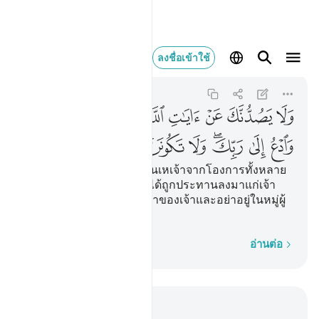
ولا يصدنك عن ايات الله
ลงชื่อเข้าใช้
Al-Qasas
28:87
28:87
ﱧ
ﱨ
ﱩ
ﱪ
ﱫ
ﱬ
ﱭ
ﱮ
ﱯﱰ
ﱱ
ﱲ
ﱳﱴ
ﱵ
ﱶ
ﱷ
ﱸ
ﱹ
[87] และอย่าให้พวกเขาหันเหเจ้าจากโองการทั้งหลาย
ของอัลลอฮฺ หลังจากที่มันได้ถูกประทานลงมาแก่เจ้า
และจงเชิญชวนไปสู่พระเจ้าของเจ้าและอย่าอยู่ในหมู่ผู้
ตั้งภาคี
ทีละคำ
อ่านต่อ
อ่านในบริบท