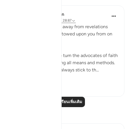
In the Shade of the Quran
31 สัปดาห์ที่ผ่านมา
·
อ้างอิง
อายะห์ 28:87
"Never let them turn you away from revelations
after they have been bestowed upon you from on
high." (Verse 87)
Unbelievers always try to turn the advocates of faith
away from their task, using all means and methods.
The believers, however, always stick to th...
ดูเพิ่มเติม
0
0
อ่านบทเรียนเพิ่มเติม
การสะท้อน