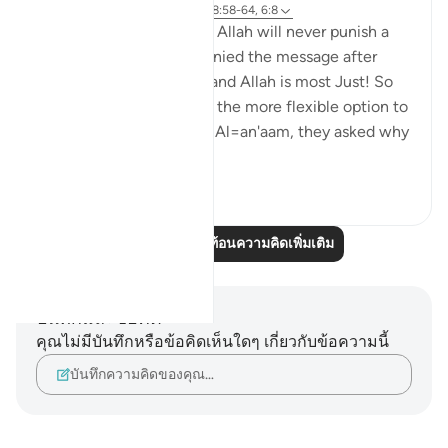
6 ปีที่แล้ว
·
อ้างอิง
อายะห์ 57:20, 28:58-64, 6:8
Again the same promise, Allah will never punish a
people unless they've denied the message after
being sent a messenger and Allah is most Just! So
just in fact, that He gave the more flexible option to
the disbelievers. In Surat Al=an'aam, they asked why
they ...
ดูเพิ่มเติม
2
0
อ่านบทความสะท้อนความคิดเพิ่มเติม
บันทึกและข้อคิด
คุณไม่มีบันทึกหรือข้อคิดเห็นใดๆ เกี่ยวกับข้อความนี้
บันทึกความคิดของคุณ…