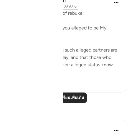
In the Shade of the Quran
31 สัปดาห์ที่ผ่านมา
·
อ้างอิง
อายะห์ 28:62
The first question is one of rebuke:
"Where are those whom you alleged to be My
partners?" (Verse 62)
God certainly knows that such alleged partners are
not to be found on that day, and that those who
made the claims about their alleged status know
nothing a...
ดูเพิ่มเติม
0
0
อ่านบทเรียนเพิ่มเติม
การสะท้อน
Hana Alasry