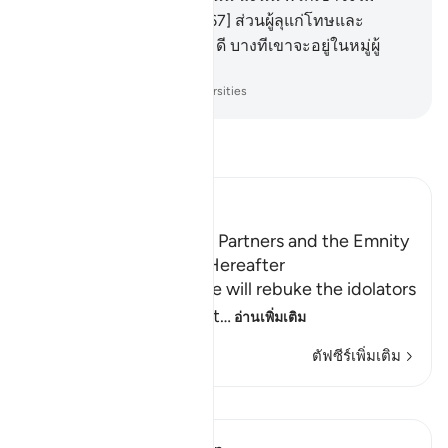
ไต่ถามซึ่งกันและกัน
67
.
[67] ส่วนผู้ลุแก่โทษและ
ศรัทธา และประกอบความดี บางทีเขาจะอยู่ในหมู่ผู้
บรรลุความสำเร็จ
-
Society of Institutes and Universities
อ่านตัฟซีร์
Ibn Kathir (Abridged)
The Idolators and Their Partners and the Emnity
between Them in the Hereafter
Allah informs of how He will rebuke the idolators
on the Day of Resurrect
…
อ่านเพิ่มเติม
ตัฟซีร์เพิ่มเติม
บทเรียน