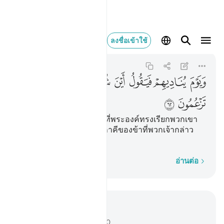
ويوم يناديهم فيقول اي
ลงชื่อเข้าใช้
Al-Qasas
28:62
28:62
ﱥ
ﱦ
ﱧ
ﱨ
ﱩ
ﱪ
ﱫ
ﱬ
ﱭ
[62] และ (จงรำลึกถึง) วันที่พระองค์ทรงเรียกพวกเขา
แล้วตรัสว่า ไหนเล่าเหล่าภาคีของข้าที่พวกเจ้ากล่าว
อ้าง
ทีละคำ
อ่านต่อ
อ่านในบริบท
บท 28, หน้าหนังสือ 393, จุซ 20