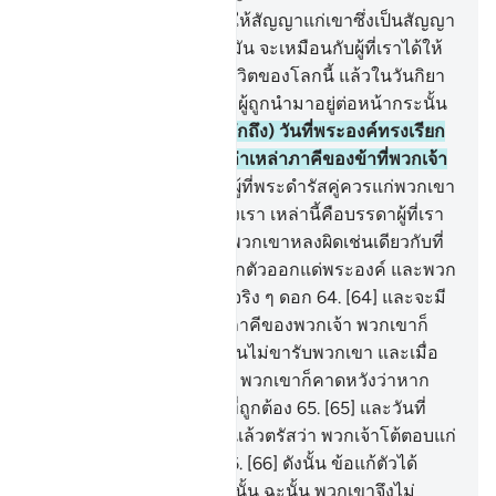
61
.
[61] ดังนั้นผู้ใดที่เราได้ให้สัญญาแก่เขาซึ่งเป็นสัญญา
อันดีงาม เขาก็จะเป็นผู้พบมัน จะเหมือนกับผู้ที่เราได้ให้
ปัจจัยแก่เขาซึ่งปัจจัยแห่งชีวิตของโลกนี้ แล้วในวันกิยา
มะฮฺเขาจะเป็นผู้หนึ่งในหมู่ผู้ถูกนำมาอยู่ต่อหน้ากระนั้น
หรือ
62
.
[62] และ (จงรำลึกถึง) วันที่พระองค์ทรงเรียก
พวกเขาแล้วตรัสว่า ไหนเล่าเหล่าภาคีของข้าที่พวกเจ้า
กล่าวอ้าง
63
.
[63] บรรดาผู้ที่พระดำรัสคู่ควรแก่พวกเขา
กล่าวว่า ข้าแต่พระเจ้าของเรา เหล่านี้คือบรรดาผู้ที่เรา
ทำให้หลงผิด เราได้ทำให้พวกเขาหลงผิดเช่นเดียวกับที่
เราได้หลงผิดเองเราขอปลีกตัวออกแด่พระองค์ และพวก
เขามิได้เคารพภักดีต่อเราจริง ๆ ดอก
64
.
[64] และจะมี
เสียงกล่าวว่า จงเรียกร้องภาคีของพวกเจ้า พวกเขาก็
ร้องเรียกพวกมัน แต่พวกมันไม่ขารับพวกเขา และเมื่อ
พวกเขาได้เห็นการลงโทษ พวกเขาก็คาดหวังว่าหาก
พวกเขาได้อยู่ในแนวทางที่ถูกต้อง
65
.
[65] และวันที่
พระองค์ทรงเรียกพวกเขาแล้วตรัสว่า พวกเจ้าโต้ตอบแก่
บรรดารอซูลว่าอย่างไร
66
.
[66] ดังนั้น ข้อแก้ตัวได้
ทำให้พวกเขามืดมนในวันนั้น ฉะนั้น พวกเขาจึงไม่