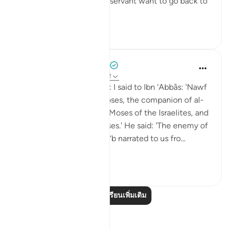
- Why did Moses and his servant want to go back to
...
ดูเพิ่มเติม
6
0
Prophetic Commentary
8 ปีที่แล้ว
·
อ้างอิง
อายะห์ 18:60-82
Sa‘eed b. Jubayr narrates: I said to Ibn ‘Abbâs: 'Nawf
al-Bakkâli claims that Moses, the companion of al-
Khadhir, is not the same Moses of the Israelites, and
that he is a different Moses.' He said: 'The enemy of
Allah has lied! Ubay b. Ka‘b narrated to us fro...
ดูเพิ่มเติม
0
0
อ่านบทเรียนเพิ่มเติม
การสะท้อน