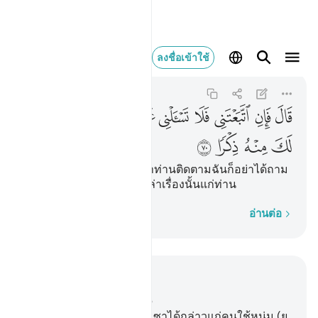
قال فان اتبعتني فلا
ลงชื่อเข้าใช้
Al-Kahf
18:70
18:70
ﲣ
ﲤ
ﲥ
ﲦ
ﲧ
ﲨ
ﲩ
ﲪ
ﲫ
ﲬ
ﲭ
ﲮ
ﲯ
[70] เขากล่าวว่า ดังนั้น ถ้าท่านติดตามฉันก็อย่าได้ถาม
ฉันถึงสิ่งใด จนกว่าฉันจะเล่าเรื่องนั้นแก่ท่าน
ทีละคำ
อ่านต่อ
อ่านในบริบท
บท 18, หน้าหนังสือ 301, จุซ 15
60
.
[60] และจงรำลึกเมื่อมูซาได้กล่าวแก่คนใช้หนุ่ม (ยู