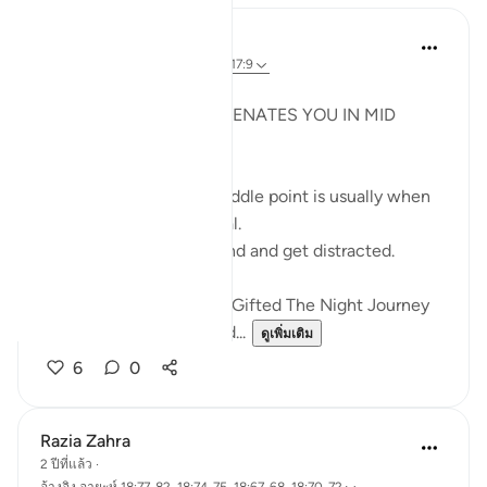
Syaari Ab Rahman
ปีที่แล้ว
·
อ้างอิง
อายะห์ 18:60-78, 17:9
JUZ 15
THE LIGHT THAT REJUVENATES YOU IN MID
RAMADHAN
In any endeavour, the middle point is usually when
you start to lose your zeal.
You start to lose focus and and get distracted.
Just like how Allah SWT Gifted The Night Journey
and Ascension in the mid...
ดูเพิ่มเติม
6
0
Razia Zahra
2 ปีที่แล้ว
·