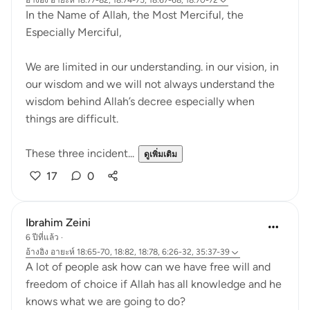
อ้างอิง
อายะห์ 18:77-82, 18:74-75, 18:67-68, 18:70-72
In the Name of Allah, the Most Merciful, the
Especially Merciful,
We are limited in our understanding. in our vision, in
our wisdom and we will not always understand the
wisdom behind Allah’s decree especially when
things are difficult.
These three incident...
ดูเพิ่มเติม
17
0
Ibrahim Zeini
6 ปีที่แล้ว
·
อ้างอิง
อายะห์ 18:65-70, 18:82, 18:78, 6:26-32, 35:37-39
A lot of people ask how can we have free will and
freedom of choice if Allah has all knowledge and he
knows what we are going to do?