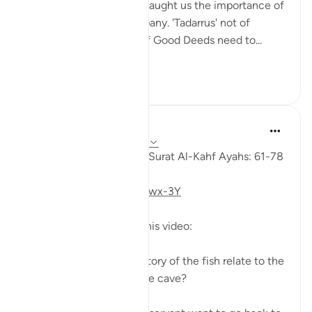
The youths of the Cave taught us the importance of
keeping with good company. 'Tadarrus' not of
recitation but Tadarrus of Good Deeds need to...
ดูเพิ่มเติม
15
4
Fadel Soliman
6 ปีที่แล้ว
·
อ้างอิง
อายะห์ 18:61-78
Taddabor (Pondering) of Surat Al-Kahf Ayahs: 61-78
https://youtu.be/gkeAPcwx-3Y
Questions answered in this video:
- In what way does the story of the fish relate to the
story of the fellows of the cave?