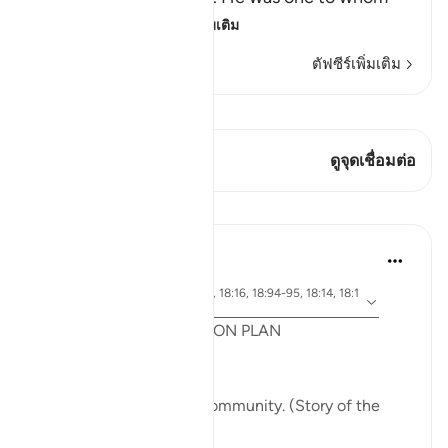
Allah had given
…
อ่านเพิ่มเติม
ตัฟซีร์เพิ่มเติม
ดู Qiraat
บทกวีนี้มี 1 จุดเชื่อมต่อ
ดูจุดเชื่อมต่อ
บทเรียน
Syaari Ab Rahman
ปีที่แล้ว
·
อายะห์ 18:65-70, 18:37-40, 18:16, 18:94-95, 18:14, 18:1
อ้างอิง
0
POST RAMADHAN ACTION PLAN
4 Deeds From AL KAHFI
1. Tie your heart to the community. (Story of the
youths of the Cave)