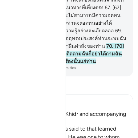
ท่านได้เคยเรียนรู้มา ตามแนวทางที่เที่ยงตรง
67
.
[67]
เขากล่าวว่า แท้จริง ท่านจะไม่สามารถมีความอดทน
ร่วมกันฉันได้
68
.
[68] และท่านจะอดทนอย่างได้
อย่างไร ในสิ่งที่ท่านไม่มีความรู้อย่างละเอียดลออ
69
.
[69] เขากล่าวว่า หากอัลลอฮฺทรงประสงค์ท่านจะพบฉัน
เป็นผู้อดทน และฉันจะไม่ฝ่าฝืนคำสั่งของท่าน
70
.
[70]
เขากล่าวว่า ดังนั้น ถ้าท่านติดตามฉันก็อย่าได้ถามฉัน
ถึงสิ่งใด จนกว่าฉันจะเล่าเรื่องนั้นแก่ท่าน
-
Society of Institutes and Universities
อ่านตัฟซีร์
Ibn Kathir (Abridged)
Musa meeting with Al-Khidr and accompanying
Him
Allah tells us what Musa said to that learned
man, who was Al-Khidr. He was one to whom