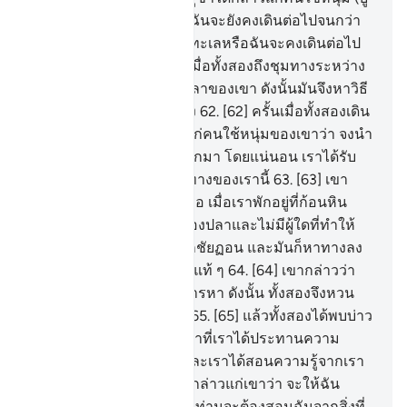
ชะอฺ อิบนฺนูน) ของเขาว่า ฉันจะยังคงเดินต่อไปจนกว่า
จะบรรลุสู่ชุมทางแห่งสองทะเลหรือฉันจะคงเดินต่อไป
อีกหลายปี
61
.
[61] ดังนั้น เมื่อทั้งสองถึงชุมทางระหว่าง
สองทะเลแล้ว ทั้งสองลืมปลาของเขา ดังนั้นมันจึงหาวิธี
ของมันลงทะเลไปตามทาง
62
.
[62] ครั้นเมื่อทั้งสองเดิน
เลยต่อไปอีก เขาได้กล่าวแก่คนใช้หนุ่มของเขาว่า จงนำ
อาหารกลางวันของเราออกมา โดยแน่นอน เราได้รับ
ความลำบากจากการเดินทางของเรานี้
63
.
[63] เขา
กล่าวว่า ท่านมิเห็นดอกหรือ เมื่อเราพักอยู่ที่ก้อนหิน
แท้จริงฉันลืมที่จะพูดถึงเรื่องปลาและไม่มีผู้ใดที่ทำให้
ฉันลืมกล่าวถึงมันนอกจากชัยฏอน และมันก็หาทางลง
ทะเลไปอย่างน่าประหลาดแท้ ๆ
64
.
[64] เขากล่าวว่า
นั่นแหละคือสิ่งที่เราต้องการหา ดังนั้น ทั้งสองจึงหวน
กลับตามร่องรอยไปที่เดิม
65
.
[65] แล้วทั้งสองได้พบบ่าว
คนหนึ่งจากปวงบ่าวของเราที่เราได้ประทานความ
เมตตาจากเราให้แก่เขา และเราได้สอนความรู้จากเรา
ให้แก่เขา
66
.
[66] มูซาได้กล่าวแก่เขาว่า จะให้ฉัน
ติดตามท่านไปได้ไหม โดยท่านจะต้องสอนฉันจากสิ่งที่