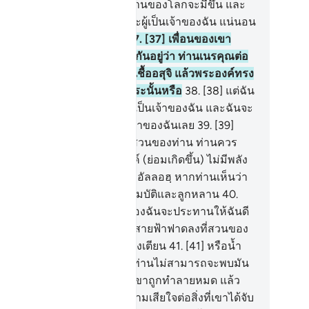
.
[36] และฉันไม่คิดว่าวันอวสานของโลกจะมีขึ้น และ
กว่าฉันจะถูกนำ กลับไปยังพระผู้เป็นเจ้าของฉัน แน่นอน
จะพบที่กลับที่ดียิ่งขึ้นกว่านี้
37
.
[37] เพื่อนของเขา
่าวแก่เขาขณะที่กำลังโต้เถียงกันอยู่ว่า ท่านเนรคุณต่อ
ะผู้สร้างท่านจากดิน แล้วจากเชื้ออสุจิ แล้วพระองค์ทรง
ให้ท่านเป็นคนโดยสมบูรณ์ กระนั้นหรือ
38
.
[38] แต่ฉัน
ื่อว่าพระองค์คืออัลลอฮฺ พระผู้เป็นเจ้าของฉัน และฉันจะ
ตั้งผู้ใดร่วมเป็นภาคีกับผู้เป็นเจ้าของฉันเลย
39
.
[39]
ะทำไมเล่าเมื่อท่านเข้าไปในสวนของท่าน ท่านควร
าวว่า สิ่งที่อัลลอฮฺทรงประสงค์ (ย่อมเกิดขึ้น) ไม่มีพลัง
 ๆ (ที่จะช่วยเราได้) นอกจากที่อัลลอฮฺ หากท่านเห็นว่า
นด้อยกว่าท่านทางด้านทรัพย์สมบัติและลูกหลาน
40
.
0] ดังนั้น บางทีพระผู้เป็นเจ้าของฉันจะประทานให้ฉันดี
่าสวนของท่าน และจะทรงส่งสายฟ้าฟาดลงที่สวนของ
าน แล้วมันจะกลายเป็นที่ดินโล่งเตียน
41
.
[41] หรือน้ำ
งมันกลายเป็นเหือดแห้ง แล้วท่านไม่สามารถจะพบมัน
เลย
42
.
[42] และผลิตผลของเขาถูกทำลายหมด แล้ว
ก็ประกบฝ่ามือทั้งสองด้วยความเสียใจต่อสิ่งที่เขาได้จับ