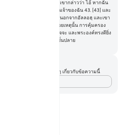
ายไป และมันพังพาบลงมา และเขากล่าวว่า โอ้ หากฉัน
เอาผู้ใดมาตั้งภาคีกับพระผู้เป็นเจ้าของฉัน
43
.
[43] และ
าไม่มีพรรคพวกจะช่วยเขาได้ นอกจากอัลลอฮฺ และเขา
ิได้เป็นผู้ช่วยเหลือ
44
.
[44] ด้วยเหตุนั้น การคุ้มครอง
วยเหลือเป็นของอัลลอฮฺผู้ทรงสัจจะ และพระองค์ทรงดียิ่ง
การตอบแทนและทรงดียิ่งในบั้นปลาย
ciety of Institutes and Universities
นทึกและข้อคิด
ไม่มีบันทึกหรือข้อคิดเห็นใดๆ เกี่ยวกับข้อความนี้
บันทึกความคิดของคุณ…