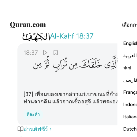
เลือก
018
قال له صاحبه وهو يحاوره اكفرت بالذ
Al-Kahf
18:37
Englis
18:37
العربية
ﱡ
ﱢ
ﱣ
ﱤ
ﱥ
ﱦ
বাংলা
ارسی
França
[37] เพื่อนของเขากล่าวแก่เขาขณะที่กำลังโต้เถียง
ท่านจากดิน แล้วจากเชื้ออสุจิ แล้วพระองค์ทรงท
Indon
ทีละคำ
Italia
อ่านตัฟซีร์
Dutch