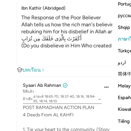
Portu
Ibn Kathir (Abridged)
русск
The Response of the Poor Believer
Allah tells us how the rich man's believing com
Shqip
rebuking him for his disbelief in Allah and allo
أَكَفَرْتَ بِالَّذِى خَلَقَكَ مِن تُرَابٍ
ภาษา
(Do you disbelieve in Him Who created you out of
Türkç
اردو
บทเรียน
简体
Syaari Ab Rahman
Melay
ปีที่แล้ว
·
อายะห์ 18:65-70, 18:37-40, 18:16, 18:94-
Españ
อ้างอิง
95, 18:14, 18:10
POST RAMADHAN ACTION PLAN
Kiswah
4 Deeds From AL KAHFI
Tiếng 
1. Tie your heart to the community. (Story