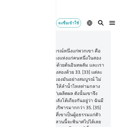
ลงชื่อเข้าใช้
านในบริบท
18, หน้าหนังสือ 298, จุซ 15
.
[32] และจงเปรียบเทียบอุทาหรณ์หนึ่งแก่พวกเขา คือ
ยสองคน เราได้ให้สวนองุ่นสองแห่งแก่คนหนึ่งในสอง
 และเราได้ล้อมสวนทั้งสองไว้ด้วยต้นอินทผลัม และเรา
้ทำให้มีพืชพันธุ์ระหว่างสวนทั้งสองด้วย
33
.
[33] แต่ละ
นทั้งสองแห่งนี้ได้ออกผลิตผลของมันอย่างสมบูรณ์ ไม่
ยลดน้อยแต่อย่างใดและเราได้ให้ลำน้ำไหลท่ามกลาง
นทั้งสอง
34
.
[34] และเขาได้รับผลิตผล ดังนั้นเขาจึง
าวแก่เพื่อน ของเขา ขณะที่กำลังโต้เถียงกันอยู่ว่า ฉันมี
ัพย์สินมากกว่าท่าน และมีข้าบริพารมากกว่า
35
.
[35]
าได้เข้าไปในสวนของเขาโดยที่เขาเป็นผู้อธรรมแก่ตัว
าเอง เขากล่าวว่า ฉันไม่คิดว่าสวนนี้จะพินาศไปได้เลย