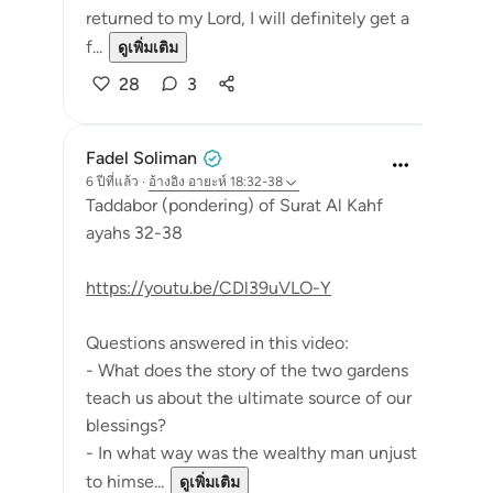
returned to my Lord, I will definitely get a
f...
ดูเพิ่มเติม
28
3
Fadel Soliman
6 ปีที่แล้ว
·
อ้างอิง
อายะห์ 18:32-38
Taddabor (pondering) of Surat Al Kahf
ayahs 32-38
https://youtu.be/CDl39uVLO-Y
Questions answered in this video:
- What does the story of the two gardens
teach us about the ultimate source of our
blessings?
- In what way was the wealthy man unjust
to himse...
ดูเพิ่มเติม