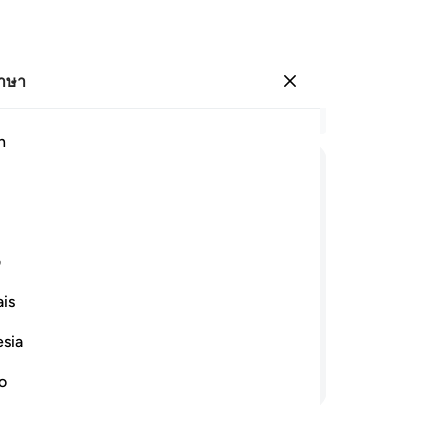
ภาษา
ลงชื่อเข้าใช้
อ่
h
บท 
32
ﱛ
ﱜ
ﱝ
ﱞ
ﱟ
ﱠ
ชา
คน
ﱧ
ﱨ
ﱩ
ﱪ
ﱫ
ได
ف
สว
is
เค
กันอยู่ว่า ท่านเนรคุณต่อพระผู้สร้าง
สว
ำให้ท่านเป็นคนโดยสมบูรณ์ กระนั้นหรือ
esia
กล่
อ่านต่อ
ทร
no
เข
เข