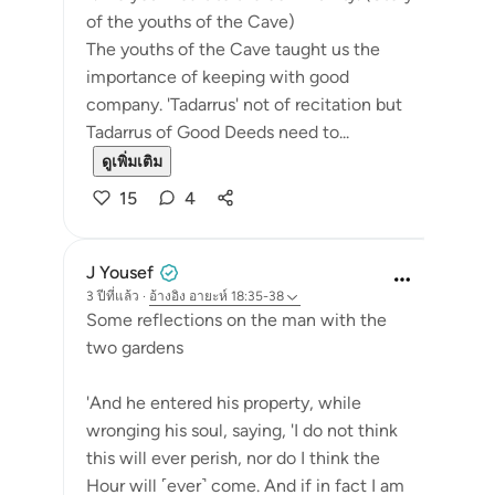
of the youths of the Cave)
The youths of the Cave taught us the
importance of keeping with good
company. 'Tadarrus' not of recitation but
Tadarrus of Good Deeds need to...
ดูเพิ่มเติม
15
4
J Yousef
3 ปีที่แล้ว
·
อ้างอิง
อายะห์ 18:35-38
Some reflections on the man with the
two gardens
'And he entered his property, while
wronging his soul, saying, 'I do not think
this will ever perish, nor do I think the
Hour will ˹ever˺ come. And if in fact I am