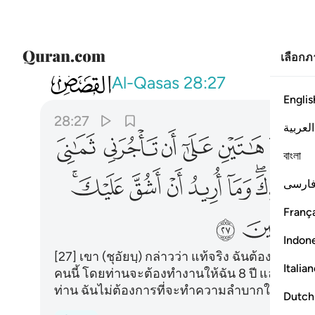
เลือก
028
قال اني اريد ان انكحك احدى ابنتي ها
Al-Qasas
28:27
Englis
28:27
العربية
ﲫ
ﲬ
ﲭ
ﲮ
ﲯ
ﲰ
বাংলা
ﲷﲸ
ﲹ
ﲺ
ﲻ
ﲼ
ﲽﲾ
ارسی
França
ﳅ
Indon
[27] เขา (ชุอัยบฺ) กล่าวว่า แท้จริง ฉันต้องการ
Italia
คนนี้ โดยท่านจะต้องทำงานให้ฉัน 8 ปี และถ้าท่า
ท่าน ฉันไม่ต้องการที่จะทำความลำบากให้ท่าน อิ
Dutch