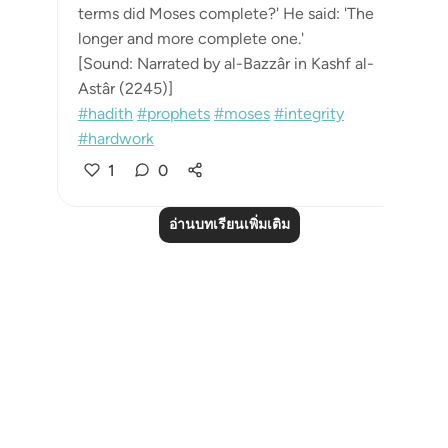
terms did Moses complete?' He said: 'The
longer and more complete one.'
[Sound: Narrated by al-Bazzâr in Kashf al-
Astâr (2245)]
#hadith
#prophets
#moses
#integrity
#hardwork
1
0
อ่านบทเรียนเพิ่มเติม
Notes
placeholders
close