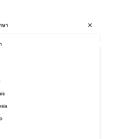
ภาษา
ลงชื่อเข้าใช้
อ่
h
บท 
22
ﲥ
ﲦ
ﲧ
ﲨ
ﲩ
ﲪ
ว่า
ตร
ﲱﲲ
ﲳ
ﲴ
ﲵ
ﲶ
เข
ف
เห
is
(ม
ﲿ
ﳀ
ﳁ
ﳂ
ﳃ
ﳄ
อย
esia
จน
ที่จะให้ท่านสมรสกับลูกสาวคนหนึ่งในสอง
เร
no
นทำได้ครบ 10 ปี ก็เป็นความดีที่มาจาก
นา
นชาอัลลอฮฺ ท่านจะพบฉันอยู่ในหมู่คนดี
พร