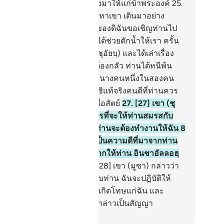
ามดีที่พระองค์ทรงประทานลงมาให้แก่ข้าพระองค์
25
.
5] นางคนหนึ่งในสองคนได้มาหาเขา เดินมาอย่าง
ยเขินแล้วกล่าวขึ้นว่า คุณพ่อของดิฉันขอเชิญท่านไป
ื่อจะตอบแทนค่าแรงแก่ท่านที่ได้ช่วยตักน้ำให้เรา ครั้น
่อเขา (มูซา) ได้มาหาเขา (นบีชุอัยบฺ) และได้เล่าเรื่อง
วแก่เขา เขากล่าวว่า ท่านไม่ต้องกลัว ท่านได้หนีพ้น
กหมู่ชนผู้อธรรมแล้ว
26
.
[26] นางคนหนึ่งในสองคน
าวว่า โอ้คุณพ่อจ๋า จ้างเขาไว้ซิแท้จริงคนดีที่ท่านควร
้างเขาไว้คือ ผู้ที่แข็งแรง ผู้ที่ซื่อสัตย์
27
.
[27] เขา (ชุ
บฺ) กล่าวว่า แท้จริง ฉันต้องการที่จะให้ท่านสมรสกับ
กสาวคนหนึ่งในสองคนนี้ โดยท่านจะต้องทำงานให้ฉัน 8
 และถ้าท่านทำได้ครบ 10 ปี ก็เป็นความดีที่มาจากท่าน
นไม่ต้องการที่จะทำความลำบากให้ท่าน อินชาอัลลอฮฺ
านจะพบฉันอยู่ในหมู่คนดี
28
.
[28] เขา (มูซา) กล่าวว่า
นคือ (ข้อสัญญา) ระหว่างฉันกับท่าน ฉันจะปฏิบัติให้
บหนึ่งในกำหนดทั้งสอง จะไม่เกิดโทษแก่ฉัน และ
ลลอฮฺทรงเป็นพยานต่อสิ่งที่เรากล่าวเป็นสัญญา
ciety of Institutes and Universities