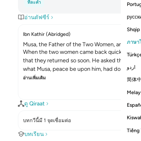
ทีละคำ
Portu
русск
อ่านตัฟซีร์
Shqip
Ibn Kathir (Abridged)
ภาษา
Musa, the Father of the Two Women, and His M
When the two women came back quickly with th
Türkç
that they returned so soon. He asked them wh
اردو
what Musa, peace be upon him, had done. So he
อ่านเพิ่มเติม
简体
Melay
ดู Qiraat
Españ
Kiswah
บทกวีนี้มี 1 จุดเชื่อมต่อ
Tiếng 
บทเรียน