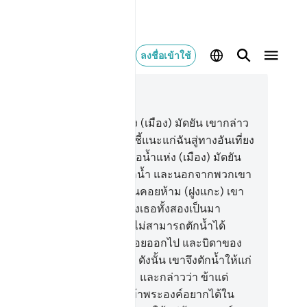
ลงชื่อเข้าใช้
านในบริบท
28, หน้าหนังสือ 388, จุซ 20
.
[22] และเมื่อเขามุ่งหน้าไปยัง (เมือง) มัดยัน เขากล่าว
 หวังว่าพระเจ้าของฉันจะทรงชี้แนะแก่ฉันสู่ทางอันเที่ยง
ง
23
.
[23] และเมื่อเขามาพบบ่อน้ำแห่ง (เมือง) มัดยัน
าได้พบฝูงชนกลุ่มหนึ่งกำลังตักน้ำ และนอกจากพวกเขา
ล่านั้น เขายังได้พบหญิงสองคนคอยห้าม (ฝูงแกะ) เขา
ูซา) กล่าวถามว่า เรื่องราวของเธอทั้งสองเป็นมา
่างไร นางทั้งสองกล่าวว่า เราไม่สามารถตักน้ำได้
กว่าคนเลี้ยงแกะเหล่านั้นจะถอยออกไป และบิดาของ
าก็เป็นคนแก่มากแล้ว
24
.
[24] ดังนั้น เขาจึงตักน้ำให้แก่
งทั้งสองแล้วก็กลับไปพักใต้ร่ม และกล่าวว่า ข้าแต่
ะเจ้าของข้าพระองค์ แท้จริงข้าพระองค์อยากได้ใน