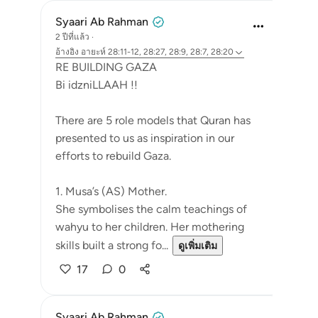
Syaari Ab Rahman
2 ปีที่แล้ว
·
อ้างอิง
อายะห์ 28:11-12, 28:27, 28:9, 28:7, 28:20
RE BUILDING GAZA
Bi idzniLLAAH !!
There are 5 role models that Quran has
presented to us as inspiration in our
efforts to rebuild Gaza.
1. Musa’s (AS) Mother.
She symbolises the calm teachings of
wahyu to her children. Her mothering
skills built a strong fo...
ดูเพิ่มเติม
17
0
Syaari Ab Rahman