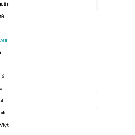
คว
อ่านต่อ
guês
[2
ий
ขว
เพ
เมื
รา
ไทย
arriage to One of Them
จา
e sheep, their father was surprised
e
กล่
at had happened, and they told him
จะจ
 sent one of them to call him
…
อัย
中文
ลู
ปี
ตัฟซีร์เพิ่มเติม
u
ฉั
ท่
ol
นั่
ili
คร
ดูจุดเชื่อมต่อ
อั
Việt
การสะท้อน
-
So