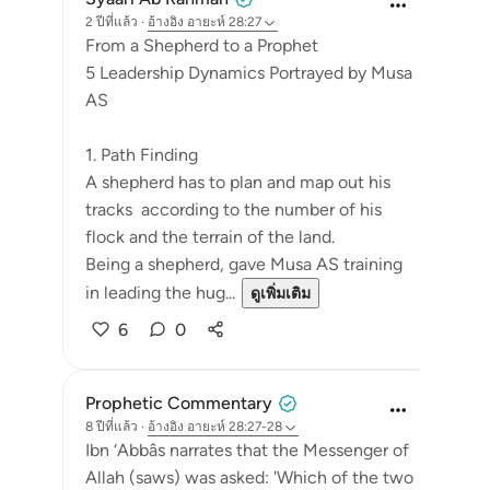
2 ปีที่แล้ว
·
อ้างอิง
อายะห์ 28:27
From a Shepherd to a Prophet
5 Leadership Dynamics Portrayed by Musa
AS
1. Path Finding
A shepherd has to plan and map out his
tracks according to the number of his
flock and the terrain of the land.
Being a shepherd, gave Musa AS training
in leading the hug...
ดูเพิ่มเติม
6
0
Prophetic Commentary
8 ปีที่แล้ว
·
อ้างอิง
อายะห์ 28:27-28
Ibn ‘Abbâs narrates that the Messenger of
Allah (saws) was asked: 'Which of the two