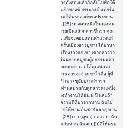
ดังนั้น เขาจึงตักน้ำให้แก่นางทั้งสองแล้วก็กลับไปพักใต้
ร่ม และกล่าวว่า ข้าแต่พระเจ้าของข้าพระองค์ แท้จริง
ข้าพระองค์อยากได้ในความดีที่พระองค์ทรงประทาน
ลงมาให้แก่ข้าพระองค์
25
.
[25] นางคนหนึ่งในสองคน
ได้มาหาเขา เดินมาอย่างขวยเขินแล้วกล่าวขึ้นว่า คุณ
พ่อของดิฉันขอเชิญท่านไป เพื่อจะตอบแทนค่าแรงแก่
ท่านที่ได้ช่วยตักน้ำให้เรา ครั้นเมื่อเขา (มูซา) ได้มาหา
เขา (นบีชุอัยบฺ) และได้เล่าเรื่องราวแก่เขา เขากล่าวว่า
ท่านไม่ต้องกลัว ท่านได้หนีพ้นจากหมู่ชนผู้อธรรมแล้ว
26
.
[26] นางคนหนึ่งในสองคนกล่าวว่า โอ้คุณพ่อจ๋า
จ้างเขาไว้ซิแท้จริงคนดีที่ท่านควรจะจ้างเขาไว้คือ ผู้ที่
แข็งแรง ผู้ที่ซื่อสัตย์
27
.
[27] เขา (ชุอัยบฺ) กล่าวว่า
แท้จริง ฉันต้องการที่จะให้ท่านสมรสกับลูกสาวคนหนึ่ง
ในสองคนนี้ โดยท่านจะต้องทำงานให้ฉัน 8 ปี และถ้า
ท่านทำได้ครบ 10 ปี ก็เป็นความดีที่มาจากท่าน ฉันไม่
ต้องการที่จะทำความลำบากให้ท่าน อินชาอัลลอฮฺ ท่าน
จะพบฉันอยู่ในหมู่คนดี
28
.
[28] เขา (มูซา) กล่าวว่า นั่น
คือ (ข้อสัญญา) ระหว่างฉันกับท่าน ฉันจะปฏิบัติให้ครบ