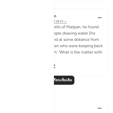
บทเรียน
In the Shade of the Quran
32 สัปดาห์ที่ผ่านมา
·
อ้างอิง
อายะห์ 28:23
When he arrived at the wells of Madyan, he found
there a large group of people drawing water [for
their herds and flocks], and at some distance from
them he found two women who were keeping back
their flock. He asked them: 'What is the matter with
you two?' Th...
ดูเพิ่มเติม
1
0
119
อ่านบทเรียนเพิ่มเติม
การสะท้อน
Qais Noor
ปีที่แล้ว
·
อ้างอิง
อายะห์ 28:23