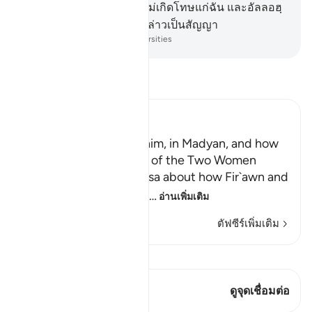
หนึ่งในกำหนดทั้งสอง จะไม่เกิดโทษแก่ฉัน และอัลลอฮฺ
ทรงเป็นพยานต่อสิ่งที่เรากล่าวเป็นสัญญา
-
Society of Institutes and Universities
อ่านตัฟซีร์
Ibn Kathir (Abridged)
Musa, peace be upon him, in Madyan, and how
He watered the Flocks of the Two Women
When the man told Musa about how Fir`awn and
his chiefs were conspir
…
อ่านเพิ่มเติม
ตัฟซีร์เพิ่มเติม
ดู Qiraat
บทกวีนี้มี 1 จุดเชื่อมต่อ
ดูจุดเชื่อมต่อ