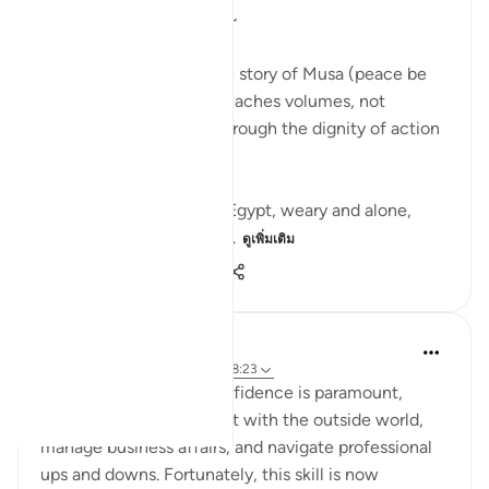
~ The Gaze that Guards ~
There is a moment in the story of Musa (peace be
upon him) that quietly teaches volumes, not
through a sermon, but through the dignity of action
guided by faith.
Musa (AS) fleeing from Egypt, weary and alone,
arrives in Madyan not to...
ดูเพิ่มเติม
10
3
50
Iraj Marjan
2 ปีที่แล้ว
·
อ้างอิง
อายะห์ 28:25, 28:23
For working women, confidence is paramount,
enabling them to interact with the outside world,
manage business affairs, and navigate professional
ups and downs. Fortunately, this skill is now