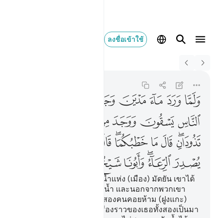
ลงชื่อเข้าใช้
Switch Quran.com to
English
ولما ورد ماء مدين وجد
Al-Qasas
28:23
28:23
ﱍ
ﱎ
ﱏ
ﱐ
ﱑ
ﱒ
ﱓ
ﱔ
ﱕ
ﱖ
ﱗ
ﱘ
ﱙ
ﱚ
ﱛﱜ
ﱝ
ﱞ
ﱟﱠ
ﱡ
ﱢ
ﱣ
ﱤ
ﱥ
ﱦﱧ
ﱨ
ﱩ
ﱪ
ﱫ
[23] และเมื่อเขามาพบบ่อน้ำแห่ง (เมือง) มัดยัน เขาได้
พบฝูงชนกลุ่มหนึ่งกำลังตักน้ำ และนอกจากพวกเขา
เหล่านั้น เขายังได้พบหญิงสองคนคอยห้าม (ฝูงแกะ)
เขา (มูซา) กล่าวถามว่า เรื่องราวของเธอทั้งสองเป็นมา