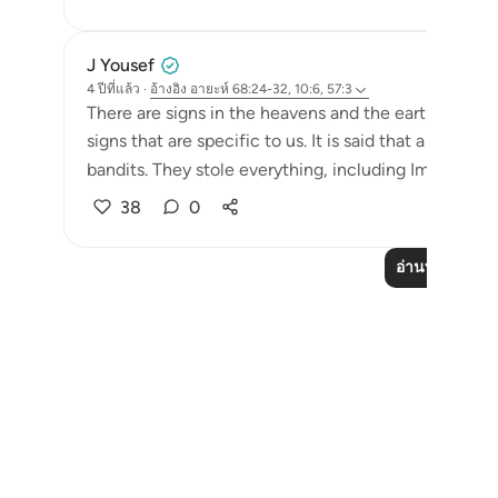
J Yousef
4 ปีที่แล้ว
·
อ้างอิง
อายะห์ 68:24-32, 10:6, 57:3
There are signs in the heavens and the earth so t
signs that are specific to us. It is said that a car
bandits. They stole everything, including Imam al-Gh
38
0
อ่านบทเรียนเพิ่
Notes
placeholders
close