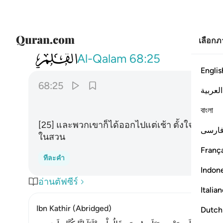
เลือก
068
وغدوا على حرد قادرين ٢٥
Al-Qalam
68:25
Englis
68:25
العربية
বাংলা
[25] และพวกเขาก็ได้ออกไปแต่เช้า ตั้งใจว่าจะ
ارسی
ในสวน
França
ทีละคำ
Indon
อ่านตัฟซีร์
Italia
Ibn Kathir (Abridged)
Dutch