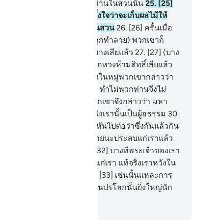
ดสนสักคนหนึ่ง เข้าไปหาพวกท่านในสวนนั้น
25
.
[25]
ะพวกเขาก็ได้ออกไปแต่เช้า ตั้งใจว่าจะเก็บผลไม้ให้
ดก่อนที่คนยากจนจะเข้าไปในสวน
26
.
[26] ครั้นเมื่อ
กเขาเห็นสวน (อยู่ในสภาพที่ถูกทำลาย) พวกเขาก็
่าวขึ้นว่า แท้จริงพวกเราหลงทางเสียแล้ว
27
.
[27] (บาง
กล่าวว่า) เปล่าดอก พวกเราถูกหวงห้ามสิทธิ์เสียแล้ว
.
[28] คนที่มีสติปัญญาคนหนึ่งในหมู่พวกเขากล่าวว่า
นมิได้บอกพวกท่านดอกหรือว่า ทำไม่พวกท่านจึงไม่
าวสดุดีแด่อัลลอฮฺ
29
.
[29] พวกเขาจึงกล่าวว่า มหา
สุทธิ์แห่งพระเจ้าของเราแท้จริงเรานั้นเป็นผู้อธรรม
30
.
0] แล้วบางคนในหมู่พวกเขาก็หันไปต่อว่าซึ่งกันแล้วกัน
.
[31] พวกเขากล่าวว่าความหายนะประสบแก่เราแล้ว
าะเราเป็นผู้ละเมิดฝ่าฝืน
32
.
[32] บางทีพระเจ้าของเรา
รงเปลี่ยนแปลงสิ่งที่ดีกว่าให้แก่เรา แท้จริงเราหวังใน
ามอภัยต่อพระเจ้าของเรา
33
.
[33] เช่นนั้นแหละการ
โทษ และแน่นอนการลงโทษในปรโลกนั้นยิ่งใหญ่นัก
กพวกเขาล่วงรู้
ciety of Institutes and Universities