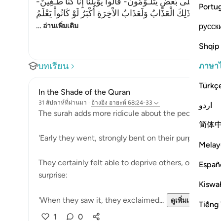
َ بَعْضُهُمْ عَلَى بَعْضٍ يَتَلَـوَمُونَ- قَالُواْ يوَيْلَنَآ إِنَّا كُنَّا طَـغِينَ
Portu
ا رغِبُونَ- كَذَلِكَ الْعَذَابُ وَلَعَذَابُ الاْخِرَةِ أَكْبَرُ لَوْ كَانُواْ يَعْلَمُ
…
русск
อ่านเพิ่มเติม
Shqip
บทเรียน
ภาษา
Türkç
In the Shade of the Quran
31 สัปดาห์ที่ผ่านมา
·
อ้างอิง
อายะห์ 68:24-33
اردو
The surah adds more ridicule about the people of th
简体
'Early they went, strongly bent on their purpose.' (V
Melay
They certainly felt able to deprive others, or at lea
Españ
surprise:
Kiswah
'When they saw it, they exclaimed...
ดูเพิ่มเติม
Tiếng 
1
0