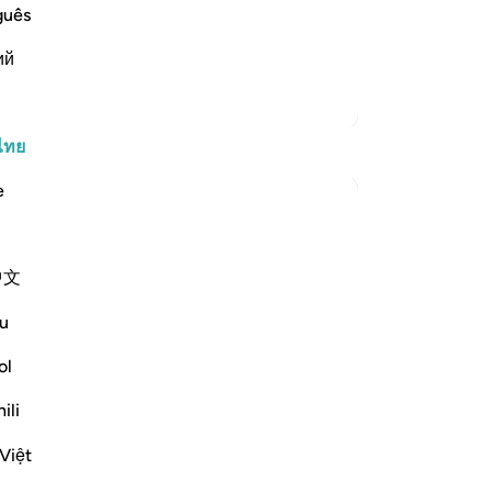
قَالُواْ سُبْحَـنَ رَبّنَآ إِنَّا كُنَّا ظَـلِمِينَ- فَأَقْبَل-
ขั
guês
عَسَى رَبُّنَآ أَن يُبْدِلَنَا خَيْراً مّنْهَآ إِنَّآ إِلَى رَبّنَ
แล
ий
หม
พว
ตัฟซีร์เพิ่มเติม
กล
คน
ไทย
28
e
ฉั
กล่
e garden:
บริ
中文
[3
erse 25)
31
u
เพร
st to deprive themselves. Now for the
จะท
ol
คว
ili
ลง
หา
Việt
-
So