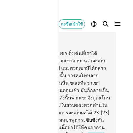
ลงชื่อเข้าใช้
านในบริบท
68, หน้าหนังสือ 565, จุซ 29
.
[17] แท้จริงเราได้ทดสอบพวกเขา ดั่งเช่นที่เราได้
สอบบรรดาเจ้าของสวน เมื่อพวกเขาสาบานว่าจะเก็บ
ี่ยวผลของมันในยามรุ่ง
18
.
[18] และพวกเขามิได้กล่าว
่า “อินชา อัลลอฮฺ”
19
.
[19] ดังนั้น การลงโทษจาก
ะเจ้าของเจ้าก็ได้มาทำลายสวนนั้น ขณะที่พวกเขา
ลังนอนหลับอยู่
20
.
[20] ครั้นในตอนเช้า มันก็กลายเป็น
่นถูกตัดอย่างราบเรียบ
21
.
[21] ดังนั้นพวกเขาจึงกู่ตะโกน
ตื่นแต่เช้าตรู่
22
.
[22] จงเข้าไปในสวนของพวกท่านใน
นเช้าตรู่เถิด หากพวกท่านต้องการจะเก็บผลไม้
23
.
[23]
้วพวกเขาพากันออกไป แล้วพวกเขาพูดกระซิบซึ่งกัน
ะกันอย่างเบา ๆ
24
.
[24] ว่า วันนี้อย่าได้ให้คนยากจน