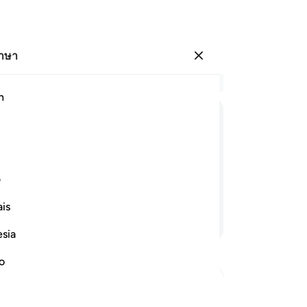
ภาษา
ลงชื่อเข้าใช้
อ่
h
บท 
17
ﱰ
ﱱ
ﱲ
ﱳ
ﱴ
ทด
เก
เก็บผลไม้ให้หมดก่อนที่คนยากจนจะเข้าไป
คำว
ف
พร
is
กำ
อ่านต่อ
เช
esia
ให้
ตอ
no
แล
แล