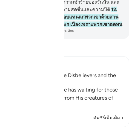
ปกป้องพวกเขาให้พ้นจากความชั่วร้ายของวันนั้น และ
จะทรงให้พวกเขาพบกับความสดชื่นและความปิติ
12
.
[12] และพระองค์จะทรงตอบแทนแก่พวกเขาด้วยสวน
สวรรค์ และอาภรณ์ไหมแพร เนื่องเพราะพวกเขาอดทน
-
Society of Institutes and Universities
อ่านตัฟซีร์
Ibn Kathir (Abridged)
The Recompense of the Disbelievers and the
Righteous
Allah informs of what he has waiting for those
who disbelieve in Him from His creatures of
chains,
…
อ่านเพิ่มเติม
ตัฟซีร์เพิ่มเติม
บทเรียน