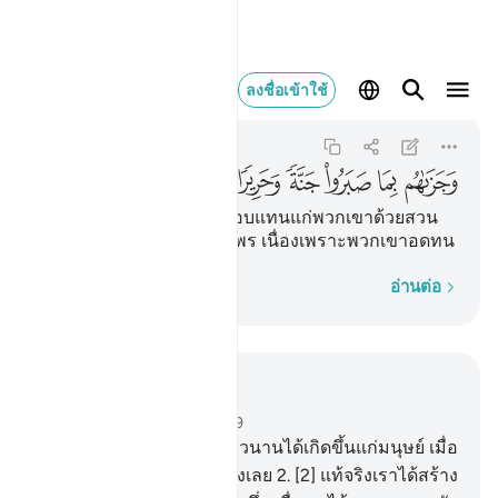
وجزاهم بما صبروا جنة
ลงชื่อเข้าใช้
Al-Insan
76:12
76:12
ﱵ
ﱶ
ﱷ
ﱸ
ﱹ
ﱺ
[12] และพระองค์จะทรงตอบแทนแก่พวกเขาด้วยสวน
สวรรค์ และอาภรณ์ไหมแพร เนื่องเพราะพวกเขาอดทน
ทีละคำ
อ่านต่อ
อ่านในบริบท
บท 76, หน้าหนังสือ 579, จุซ 29
1
.
[1] แน่นอนกาลเวลาที่ยาวนานได้เกิดขึ้นแก่มนุษย์ เมื่อ
เขามิได้เป็นสิ่งที่ถูกกล่าวถึงเลย
2
.
[2] แท้จริงเราได้สร้าง