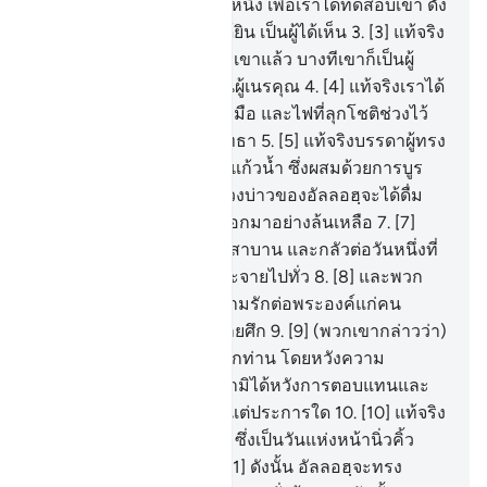
มนุษย์จากน้ำเชื้อผสมหยดหนึ่ง เพื่อเราได้ทดสอบเขา ดัง
นั้นเราจึงทำให้เขาเป็นผู้ได้ยิน เป็นผู้ได้เห็น
3
.
[3] แท้จริง
เราได้ชี้แนะแนวทางให้แก่เขาแล้ว บางทีเขาก็เป็นผู้
กตัญญู และบางทีเขาก็เป็นผู้เนรคุณ
4
.
[4] แท้จริงเราได้
เตรียมโซ่ตรวน และกุญแจมือ และไฟที่ลุกโชติช่วงไว้
สำหรับบรรดาผู้ปฏิเสธศรัทธา
5
.
[5] แท้จริงบรรดาผู้ทรง
คุณธรรมนั้น จะได้ดื่มจากแก้วน้ำ ซึ่งผสมด้วยการบูร
หอม
6
.
[6] เป็นตาน้ำพุที่ปวงบ่าวของอัลลอฮฺจะได้ดื่ม
พวกเขาทำให้มันพวยพุ่งออกมาอย่างล้นเหลือ
7
.
[7]
พวกเขาปฏิบัติตามคำสัตย์สาบาน และกลัวต่อวันหนึ่งที่
ความชั่วร้ายของมันจะกระจายไปทั่ว
8
.
[8] และพวก
เขาให้อาหารเนื่องด้วยความรักต่อพระองค์แก่คน
ยากจน เด็กกำพร้าและเชลยศึก
9
.
[9] (พวกเขากล่าวว่า)
แท้จริงเราให้อาหารแก่พวกท่าน โดยหวังความ
โปรดปรานของอัลลอฮฺ เรามิได้หวังการตอบแทนและ
การขอบคุณจากพวกท่านแต่ประการใด
10
.
[10] แท้จริง
เรากลัวต่อพระเจ้าของเรา ซึ่งเป็นวันแห่งหน้านิ่วคิ้ว
ขมวดและแสนสาหัส
11
.
[11] ดังนั้น อัลลอฮฺจะทรง