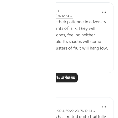
In the Shade of the Quran
31 สัปดาห์ที่ผ่านมา
·
อ้างอิง
อายะห์ 76:12-14
And will reward them for their patience in adversity
with a garden and [garments of] silk. They will
recline there on soft couches, feeling neither
burning sun nor severe cold. Its shades will come
low over them, and its clusters of fruit will hang low,
within...
ดูเพิ่มเติม
0
0
อ่านบทเรียนเพิ่มเติม
การสะท้อน
Ilham Amin
19 สัปดาห์ที่ผ่านมา
·
อ้างอิง
อายะห์ 90:4, 69:22-23, 76:12-14
One of my avocado trees has fruited quite fruitfully