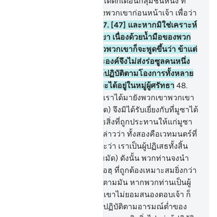
พระเจ้าของเจ้า เพื่อเจ้าจักได้ตักเตือนกลุ่มชนหนึ่ง ที่
มิได้มีผู้ตักเตือนคนใดมายังพวกเขาก่อนหน้าเจ้า เพื่อว่า
พวกเขาจะได้ใคร่ครวญ
47
.
[47] และหากมิใช่เคราะห์
กรรมหนึ่งประสบแก่พวกเขา เนื่องด้วยน้ำมือของพวก
เขาที่ได้กระทำไว้ก่อน แล้วพวกเขาก็จะพูดขึ้นว่า ข้าแต่
พระเจ้าของเรา เหตุใดพระองค์จึงไม่ส่งร่อซูลคนหนึ่ง
มายังพวกเรา เพื่อเราจะได้ปฏิบัติตามโองการทั้งหลาย
ของพระองค์ท่านและเราจะได้อยู่ในหมู่ผู้ศรัทธา
48
.
[48] ครั้นเมื่อสัจธรรมจากเราได้มายังพวกเขาพวกเขา
กล่าวว่า ทำไมเขา (มุฮัมมัด) จึงมิได้รับเยี่ยงกับที่มูซาได้
รับเล่าก็พวกเขามิได้ปฏิเสธสิ่งที่ถูกประทานให้แก่มูซา
มาก่อนดอกหรือพวกเขากล่าวว่า ทั้งสองคือเวทมนตร์ที่
สนับสนุนซึ่งกันและกัน และว่า เราเป็นผู้ปฏิเสธทั้งสิ้น
49
.
[49] จงกล่าวเถิด (มุฮัมมัด) ดังนั้น พวกท่านจงนำ
คัมภีร์สักเล่มหนึ่งจากอัลลอฮฺ ที่ถูกต้องเหมาะสมยิ่งกว่า
ทั้งสอง เพื่อฉันจะได้ปฏิบัติตามมัน หากพวกท่านเป็นผู้
สัตย์จริง
50
.
[50] หากพวกเขาไม่ยอมสนองตอบเจ้า ก็
พึงรู้เถิดว่า แท้จริงพวกเขาปฏิบัติตามอารมณ์ต่ำของ