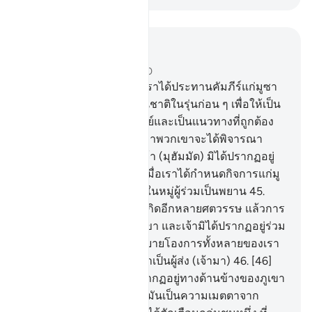
อ่านในบริบท
บท 28, หน้าหนังสือ 391, จุซ 20
43
.
[43] และโดยแน่นอนเราได้ประทานคัมภีร์แก่มูซา
หลังจากที่เราได้ทำลายชนชาติในรุ่นก่อน ๆ เพื่อให้เป็น
ที่ประจักษ์แจ้งแก่ปวงมนุษย์และเป็นแนวทางที่ถูกต้อง
และเป็นความเมตตา เพื่อว่าพวกเขาจะได้พิจารณา
ใคร่ครวญ
44
.
[44] และเจ้า (มุฮัมมัด) มิได้ปรากฏอยู่
ทางด้านข้างทิศตะวันตก เมื่อเราได้กำหนดกิจการแก่มู
ซา และเจ้ามิได้ปรากฏอยู่ในหมู่ผู้ร่วมเป็นพยาน
45
.
[45] และแต่ทว่าเราได้บังเกิดอีกหลายศตวรรษ แล้วการ
มีชีวิตอยู่ก็ยืนยาวแก่พวกเขา และเจ้ามิได้ปรากฏอยู่ร่วม
กับกลุ่มชนมัดยัน เพื่อสาธยายโองการทั้งหลายของเรา
แก่พวกเขาแต่ว่าแท้จริงเราเป็นผู้ส่ง (เจ้ามา)
46
.
[46]
และเจ้า (มุฮัมมัด) มิได้ปรากฏอยู่ทางด้านข้างของภูเขา
ฎูร เมื่อเราได้ร้องเรียก แต่มันเป็นความเมตตาจาก