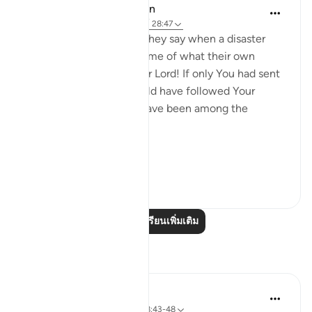
In the Shade of the Quran
31 สัปดาห์ที่ผ่านมา
·
อ้างอิง
อายะห์ 28:47
[We have sent you] lest they say when a disaster
befalls them as an outcome of what their own
hands have wrought, 'Our Lord! If only You had sent
us a messenger, we would have followed Your
revelations, and would have been among the
believers.' (Verse 47)
Thi...
ดูเพิ่มเติม
0
0
อ่านบทเรียนเพิ่มเติม
การสะท้อน
Hana Alasry
6 ปีที่แล้ว
·
อ้างอิง
อายะห์ 57:16, 28:43-48