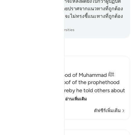
พวกเขาเท่านั้น และผู้ใดเล่าจะหลงผิดยิ่งไปกว่าผู้ปฏิบัติ
ตามอารมณ์ต่ำของเขา โดยปราศจากแนวทางที่ถูกต้อง
จากอัลลอฮฺ แท้จริงอัลลอฮฺจะไม่ทรงชี้แนะทางที่ถูกต้อง
แก่กลุ่มชนผู้อธรรม
-
Society of Institutes and Universities
อ่านตัฟซีร์
Ibn Kathir (Abridged)
Proof of the Prophethood of Muhammad ﷺ
Allah points out the proof of the prophethood
of Muhammad ﷺ, whereby he told others about
matters of the past, a
…
อ่านเพิ่มเติม
ตัฟซีร์เพิ่มเติม
บทเรียน