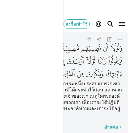
ولولا ان تصيبهم مصيبة 
ลงชื่อเข้าใช้
Al-Qasas
28:47
28:47
ﱸ
ﱹ
ﱺ
ﱻ
ﱼ
ﱽ
ﱾ
ﱿ
ﲀ
ﲁ
ﲂ
ﲃ
ﲄ
ﲅ
ﲆ
ﲇ
ﲈ
ﲉ
ﲊ
[47] และหากมิใช่เคราะห์กรรมหนึ่งประสบแก่พวกเขา
เนื่องด้วยน้ำมือของพวกเขาที่ได้กระทำไว้ก่อน แล้วพวก
เขาก็จะพูดขึ้นว่า ข้าแต่พระเจ้าของเรา เหตุใดพระองค์
จึงไม่ส่งร่อซูลคนหนึ่งมายังพวกเรา เพื่อเราจะได้ปฏิบัติ
ตามโองการทั้งหลายของพระองค์ท่านและเราจะได้อยู่
ในหมู่ผู้ศรัทธา
ทีละคำ
อ่านต่อ