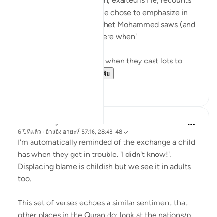
It's magnificent how Allah, exalted is He, recounts
key moments in stories he chose to emphasize in
the Quran by telling prophet Mohammed saws (and
us) that 'you were not there when'
'You were not with them when they cast lots to
decide who wou...
ดูเพิ่มเติม
30
7
Hana Alasry
6 ปีที่แล้ว
·
อ้างอิง
อายะห์ 57:16, 28:43-48
I'm automatically reminded of the exchange a child
has when they get in trouble. 'I didn't know!'.
Displacing blame is childish but we see it in adults
too.
This set of verses echoes a similar sentiment that
other places in the Quran do; look at the nations/p...