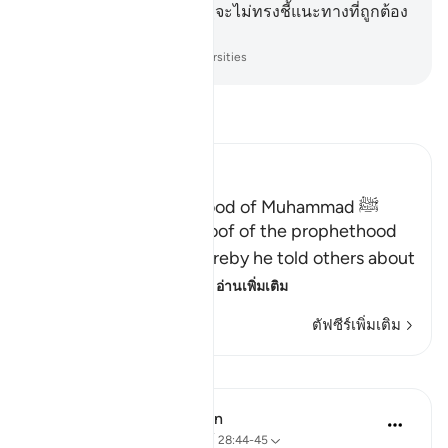
จากอัลลอฮฺ แท้จริงอัลลอฮฺจะไม่ทรงชี้แนะทางที่ถูกต้อง
แก่กลุ่มชนผู้อธรรม
-
Society of Institutes and Universities
อ่านตัฟซีร์
Ibn Kathir (Abridged)
Proof of the Prophethood of Muhammad ﷺ
Allah points out the proof of the prophethood
of Muhammad ﷺ, whereby he told others about
matters of the past, a
…
อ่านเพิ่มเติม
ตัฟซีร์เพิ่มเติม
บทเรียน
In the Shade of the Quran
31 สัปดาห์ที่ผ่านมา
·
อ้างอิง
อายะห์ 28:44-45