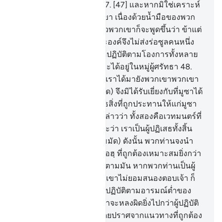
พวกเขาจะได้ใคร่ครวญ
47
.
[47] และหากมิใช่เคราะห์
กรรมหนึ่งประสบแก่พวกเขา เนื่องด้วยน้ำมือของพวก
เขาที่ได้กระทำไว้ก่อน แล้วพวกเขาก็จะพูดขึ้นว่า ข้าแต่
พระเจ้าของเรา เหตุใดพระองค์จึงไม่ส่งร่อซูลคนหนึ่ง
มายังพวกเรา เพื่อเราจะได้ปฏิบัติตามโองการทั้งหลาย
ของพระองค์ท่านและเราจะได้อยู่ในหมู่ผู้ศรัทธา
48
.
[48] ครั้นเมื่อสัจธรรมจากเราได้มายังพวกเขาพวกเขา
กล่าวว่า ทำไมเขา (มุฮัมมัด) จึงมิได้รับเยี่ยงกับที่มูซาได้
รับเล่าก็พวกเขามิได้ปฏิเสธสิ่งที่ถูกประทานให้แก่มูซา
มาก่อนดอกหรือพวกเขากล่าวว่า ทั้งสองคือเวทมนตร์ที่
สนับสนุนซึ่งกันและกัน และว่า เราเป็นผู้ปฏิเสธทั้งสิ้น
49
.
[49] จงกล่าวเถิด (มุฮัมมัด) ดังนั้น พวกท่านจงนำ
คัมภีร์สักเล่มหนึ่งจากอัลลอฮฺ ที่ถูกต้องเหมาะสมยิ่งกว่า
ทั้งสอง เพื่อฉันจะได้ปฏิบัติตามมัน หากพวกท่านเป็นผู้
สัตย์จริง
50
.
[50] หากพวกเขาไม่ยอมสนองตอบเจ้า ก็
พึงรู้เถิดว่า แท้จริงพวกเขาปฏิบัติตามอารมณ์ต่ำของ
พวกเขาเท่านั้น และผู้ใดเล่าจะหลงผิดยิ่งไปกว่าผู้ปฏิบัติ
ตามอารมณ์ต่ำของเขา โดยปราศจากแนวทางที่ถูกต้อง