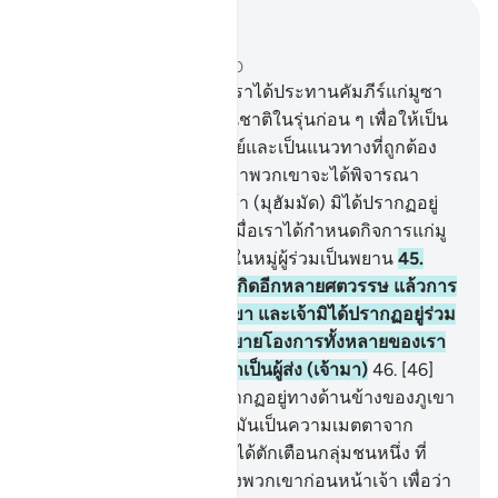
อ่านในบริบท
บท 28, หน้าหนังสือ 391, จุซ 20
43
.
[43] และโดยแน่นอนเราได้ประทานคัมภีร์แก่มูซา
หลังจากที่เราได้ทำลายชนชาติในรุ่นก่อน ๆ เพื่อให้เป็น
ที่ประจักษ์แจ้งแก่ปวงมนุษย์และเป็นแนวทางที่ถูกต้อง
และเป็นความเมตตา เพื่อว่าพวกเขาจะได้พิจารณา
ใคร่ครวญ
44
.
[44] และเจ้า (มุฮัมมัด) มิได้ปรากฏอยู่
ทางด้านข้างทิศตะวันตก เมื่อเราได้กำหนดกิจการแก่มู
ซา และเจ้ามิได้ปรากฏอยู่ในหมู่ผู้ร่วมเป็นพยาน
45
.
[45] และแต่ทว่าเราได้บังเกิดอีกหลายศตวรรษ แล้วการ
มีชีวิตอยู่ก็ยืนยาวแก่พวกเขา และเจ้ามิได้ปรากฏอยู่ร่วม
กับกลุ่มชนมัดยัน เพื่อสาธยายโองการทั้งหลายของเรา
แก่พวกเขาแต่ว่าแท้จริงเราเป็นผู้ส่ง (เจ้ามา)
46
.
[46]
และเจ้า (มุฮัมมัด) มิได้ปรากฏอยู่ทางด้านข้างของภูเขา
ฎูร เมื่อเราได้ร้องเรียก แต่มันเป็นความเมตตาจาก
พระเจ้าของเจ้า เพื่อเจ้าจักได้ตักเตือนกลุ่มชนหนึ่ง ที่
มิได้มีผู้ตักเตือนคนใดมายังพวกเขาก่อนหน้าเจ้า เพื่อว่า