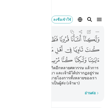
ولاكنا انشانا قرونا فتط
ลงชื่อเข้าใช้
Al-Qasas
28:45
28:45
ﱏ
ﱐ
ﱑ
ﱒ
ﱓ
ﱔﱕ
ﱖ
ﱗ
ﱘ
ﱙ
ﱚ
ﱛ
ﱜ
ﱝ
ﱞ
ﱟ
ﱠ
ﱡ
ﱢ
[45] และแต่ทว่าเราได้บังเกิดอีกหลายศตวรรษ แล้วการ
มีชีวิตอยู่ก็ยืนยาวแก่พวกเขา และเจ้ามิได้ปรากฏอยู่ร่วม
กับกลุ่มชนมัดยัน เพื่อสาธยายโองการทั้งหลายของเรา
แก่พวกเขาแต่ว่าแท้จริงเราเป็นผู้ส่ง (เจ้ามา)
ทีละคำ
อ่านต่อ