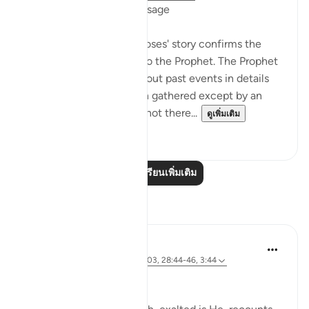
Confirmation of the Message
The first comment on Moses' story confirms the
revelations being given to the Prophet. The Prophet
was telling his people about past events in details
that could not have been gathered except by an
eyewitness. Yet, he was not there...
ดูเพิ่มเติม
0
0
อ่านบทเรียนเพิ่มเติม
การสะท้อน
Amer Abbas
5 ปีที่แล้ว
·
อ้างอิง
อายะห์ 12:102-103, 28:44-46, 3:44
وما كنت لديهم