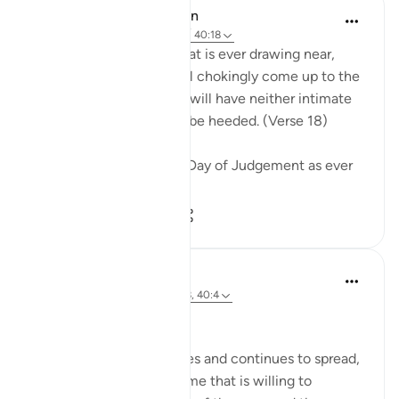
In the Shade of the Quran
31 สัปดาห์ที่ผ่านมา
·
อ้างอิง
อายะห์ 40:18
Warn them of the Day that is ever drawing near,
when people's hearts will chokingly come up to the
throats. The wrongdoers will have neither intimate
friend nor intercessor to be heeded. (Verse 18)
The surah describes the Day of Judgement as ever
drawing near...
ดูเพิ่มเติม
0
0
37
Hammad Fahim
2 ปีที่แล้ว
·
อ้างอิง
อายะห์ 40:16-18, 40:4
No injustice Today!
As the genocide escalates and continues to spread,
we are witnessing a regime that is willing to