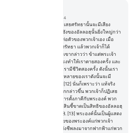
อ่านในบริบท
บท 40, หน้าหนังสือ 469, จุซ 24
10
.
[10] แท้จริงบรรดาผู้ปฏิเสธศรัทธานั้นจะมีเสียง
ตะโกนบอกว่า การเกลียดชังของอัลลอฮฺนั้นยิ่งใหญ่กว่า
การเกลียดชังของพวกเจ้าต่อตัวของพวกเจ้าเอง เมื่อ
พวกเจ้าถูกเรียกร้องสู่การศรัทธา แล้วพวกเจ้าก็ได้
ปฏิเสธศรัทธา
11
.
[11] พวกเขากล่าวว่า ข้าแต่พระเจ้า
ของเรา พระองค์ท่านได้ทรงทำให้เราตายสองครั้ง และ
พระองค์ท่านได้ทรงทำให้เรามีชีวิตสองครั้ง ดังนั้นเรา
ขอสารภาพต่อความผิดทั้งหลายของเราดังนั้นจะมี
ทางออก (แก่เรา) ไหม
12
.
[12] นั่นก็เพราะว่า แท้จริง
เมืออัลลอฮฺพระองค์เดียวถูกกล่าวขึ้น พวกเจ้าก็ปฏิเสธ
ศรัทธา และเมื่อหากให้มีการตั้งภาคีกับพระองค์ พวก
เจ้าก็ศรัทธา ดังนั้น การตัดสินชี้ขาดเป็นสิทธิของอัลลอฮฺ
ผู้ทรงสูงส่ง ผู้ทรงยิ่งใหญ่
13
.
[13] พระองค์นั้นเป็นผู้แสดง
ให้เห็นถึงสัญญาณทั้งหลายของพระองค์แก่พวกเจ้า
และได้ทรงประทานปัจจัยยังชีพลงมาจากฟากฟ้าแก่พวก