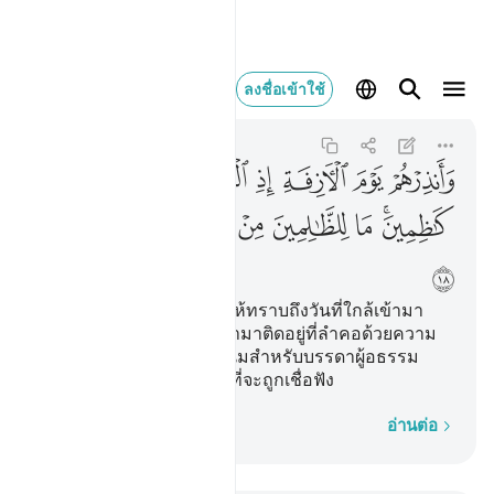
وانذرهم يوم الازفة
ลงชื่อเข้าใช้
Ghafir
40:18
40:18
ﱑ
ﱒ
ﱓ
ﱔ
ﱕ
ﱖ
ﱗ
ﱘﱙ
ﱚ
ﱛ
ﱜ
ﱝ
ﱞ
ﱟ
ﱠ
ﱡ
[18] และจงเตือนพวกเขาให้ทราบถึงวันที่ใกล้เข้ามา
(วันกิยามะฮฺ) เมื่อหัวใจเข้ามาติดอยู่ที่ลำคอด้วยความ
อดกลั้น ไม่มีมิตรที่สนิทสนมสำหรับบรรดาผู้อธรรม
และไม่มีผู้ช่วยเหลือคนใดที่จะถูกเชื่อฟัง
ทีละคำ
อ่านต่อ