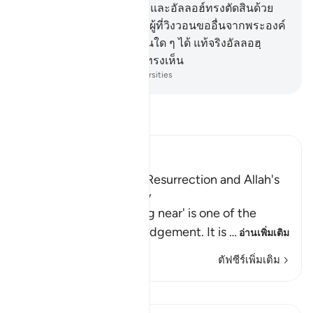
ทรวงอกปกปิดอยู่
20
.
[20] และอัลลอฮ์ทรงตัดสินด้วย
ความยุติธรรม และบรรดาผู้ที่วิงวอนขออื่นจากพระองค์
นั้น พวกมันไม่อาจจะตัดสินใด ๆ ได้ แท้จริงอัลลอฮฺ
พระองค์เป็นผู้ทรงได้ยิน ผู้ทรงเห็น
-
Society of Institutes and Universities
อ่านตัฟซีร์
Ibn Kathir (Abridged)
Warning of the Day of Resurrection and Allah's
judgement on that Day
`The Day that is drawing near' is one of the
names of the Day of Judgement. It is
…
อ่านเพิ่มเติม
ตัฟซีร์เพิ่มเติม
บทเรียน