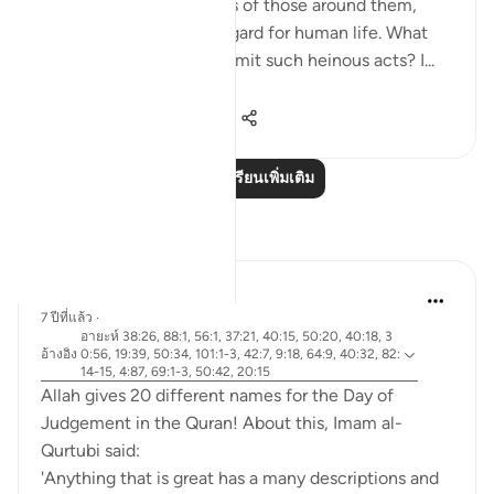
mercilessly take the lives of those around them,
showing complete disregard for human life. What
emboldens them to commit such heinous acts? I...
ดูเพิ่มเติม
20
4
129
อ่านบทเรียนเพิ่มเติม
การสะท้อน
Abdel-Minem Mustafa
7 ปีที่แล้ว
·
อายะห์ 38:26, 88:1, 56:1, 37:21, 40:15, 50:20, 40:18, 3
อ้างอิง
0:56, 19:39, 50:34, 101:1-3, 42:7, 9:18, 64:9, 40:32, 82:
14-15, 4:87, 69:1-3, 50:42, 20:15
Allah gives 20 different names for the Day of
Judgement in the Quran! About this, Imam al-
Qurtubi said:
'Anything that is great has a many descriptions and