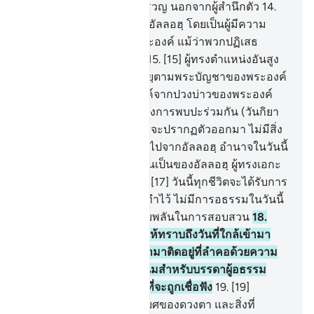
เจ้า และจะไม่มีใครใคร่ครวญ นอกจากผู้สำนึกตัว
14
.
[14] ดังนั้นจงวิงวอนขอต่ออัลลอฮฺ โดยเป็นผู้มีความ
บริสุทธิ์ใจในศาสนาต่อพระองค์ แม้ว่าพวกปฏิเสธ
ศรัทธาจะเกลียดชังก็ตาม
15
.
[15] ผู้ทรงตำแหน่งอันสูง
เจ้าแห่งบัลลังก์ทรงส่งวะฮียฺตามพระบัญชาของพระองค์
แก่ผู้ที่พระองค์ทรงประสงค์จากปวงบ่าวของพระองค์
เพื่อเตือนให้รำลึกถึงวันแห่งการพบปะร่วมกัน (วันกิยา
มะฮฺ)
16
.
[16] วันที่พวกเขาจะปรากฏตัวออกมา ไม่มีสิ่ง
ใดของพวกเขาจะซ่อนเร้นไปจากอัลลอฮฺ อำนาจในวันนี้
เป็นของผู้ใดเล่า แน่นอนมันเป็นของอัลลอฮฺ ผู้ทรงเอกะ
ผู้ทรงพิชิตโดยเด็ดขาด
17
.
[17] วันนี้ทุกชีวิตจะได้รับการ
ตอบแทนตามที่มันได้กระทำไว้ ไม่มีการอธรรมในวันนี้
แท้จริงอัลลอฮฺเป็นผู้ทรงฉับพลันในการสอบสวน
18
.
[18] และจงเตือนพวกเขาให้ทราบถึงวันที่ใกล้เข้ามา
(วันกิยามะฮฺ) เมื่อหัวใจเข้ามาติดอยู่ที่ลำคอด้วยความ
อดกลั้น ไม่มีมิตรที่สนิทสนมสำหรับบรรดาผู้อธรรม
และไม่มีผู้ช่วยเหลือคนใดที่จะถูกเชื่อฟัง
19
.
[19]
พระองค์ทรงรอบรู้การทรยศของดวงตา และสิ่งที่