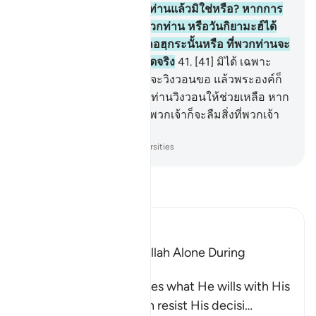
(มุฮัมมัด) ท่านได้เห็นพวกท่านแล้วมิใช่หรือ? หากการ
ลงโทษของอัลลอฮฺมายังพวกท่าน หรือวันกิยามะฮ์ได้
มายังพวกท่าน อื่นจากอัลลอฮฺกระนั้นหรือ ที่พวกท่านจะ
วิงวอนหากพวกเจ้าเป็นผู้พูดจริง
41
.
[41] มิได้ เฉพาะ
พระองค์เท่านั้นที่พวกท่านจะวิงวอนขอ แล้วพระองค์ก็
จะทรงปลดเปลื้องสิ่งที่พวกท่านวิงวอนให้ช่วยเหลือ หาก
พระองค์ทรงประสงค์ และพวกเจ้าก็จะลืมสิ่งที่พวกเจ้า
ให้มีภาคีขึ้น
-
Society of Institutes and Universities
อ่านตัฟซีร์
Ibn Kathir (Abridged)
The Idolators Call On Allah Alone During
Torment and Distress
Allah states that He does what He wills with His
creatures and none can resist His decisi
…