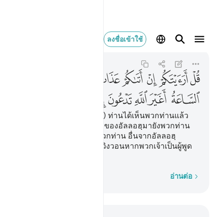
قل ارايتكم ان اتاكم عذ
ลงชื่อเข้าใช้
Al-An'am
6:40
6:40
ﲏ
ﲐ
ﲑ
ﲒ
ﲓ
ﲔ
ﲕ
ﲖ
ﲗ
ﲘ
ﲙ
ﲚ
ﲛ
ﲜ
ﲝ
ﲞ
[40] จงกล่าวเถิด (มุฮัมมัด) ท่านได้เห็นพวกท่านแล้ว
มิใช่หรือ? หากการลงโทษของอัลลอฮฺมายังพวกท่าน
หรือวันกิยามะฮ์ได้มายังพวกท่าน อื่นจากอัลลอฮฺ
กระนั้นหรือ ที่พวกท่านจะวิงวอนหากพวกเจ้าเป็นผู้พูด
จริง
ทีละคำ
อ่านต่อ