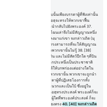
อ่านในบริบท
บท 6, หน้าหนังสือ 132, จุซ 7
36
.
[36] แท้จริง ที่จะตอบรับนั้นเพียงบรรดาผู้ที่ฟังเท่านั้น
และบรรดาผู้ที่ตายนั้นอัลลอฮฺจะทรงให้พวกเขาฟื้น
คืนชีพ แล้วพวกเขาก็จะถูกนำกลับไปยังพระองค์
37
.
[37] และพวกเขากล่าวว่า ไฉนเล่าจึงไม่มีสัญญาณหนึ่ง
จากพระเจ้าของเขาถูกให้ลงมาแก่เขา จงกล่าวเถิด (มุ
ฮัมมัด) แท้จริงอัลลอฮฺนั้นทรงสามารถที่จะให้สัญญาณ
หนึ่งลงมา แต่ทว่าส่วนมากพวกเขานั้นไม่รู้
38
.
[38]
และไม่มีสัตว์ใด ๆ ในแผ่นดิน และไม่มีสัตว์ปีกใด ๆที่บิน
ด้วยสองปีกของมัน นอกจากประหนึ่งเป็นประชาชาติ
เยี่ยงพวกเจ้านั่นเอง เรามิได้ให้บกพร่องแต่อย่างใดใน
คัมภีร์ แล้วยังพระเจ้าของพวกเขานั้น พวกเขาจะถูกนำ
ไปชุมนุม
39
.
[39] และบรรดาผู้ที่ปฏิเสธโองการทั้ง
หลายของเรานั้น คือผู้ที่หูหนวกและเป็นใบ้ ซึ่งอยู่ใน
บรรดาความมืด ผู้ใดที่อัลลอฮฺทรงประสงค์ พระองค์ก็จะ
ทรงให้เขาหลงทางไป และผู้ใดที่พระองค์ประสงค์ ก็จะ
ทรงให้เขาอยู่บนทางอันเที่ยงตรง
40
.
[40] จงกล่าวเถิด