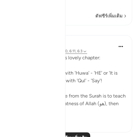
อ่านเพิ่มเติม
ตัฟซีร์เพิ่มเติม
บทเรียน
Mohannad Hakeem
5 ปีที่แล้ว
·
อ้างอิง
อายะห์ 6:18, 6:40, 6:11, 6:3
A beautiful pattern in this lovely chapter:
So many Ayahs starting with 'Huwa' - 'HE' or 'It is
HIM', and others starting with 'Qul' - 'Say'!
As if the general message from the Surah is to teach
us (1) Reflect on the greatness of Allah (هو), then
(2) Go...
ดูเพิ่มเติม
4
2