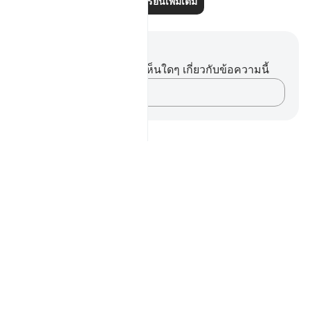
อ่านบทเรียนเพิ่มเติม
บันทึกและข้อคิด
คุณไม่มีบันทึกหรือข้อคิดเห็นใดๆ เกี่ยวกับข้อความนี้
บันทึกความคิดของคุณ…
Notes
placeholders
close