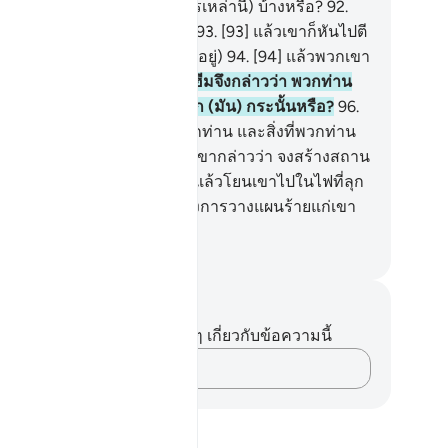
วพูดว่า พวกเจ้าไม่กิน (อาหารเหล่านี้) บ้างหรือ?
92
.
2] ทำไมพวกเจ้าจึงไม่พูดเล่า?
93
.
[93] แล้วเขาก็หันไปตี
กมันด้วยมือขวา (ซึ่งถือขวานอยู่)
94
.
[94] แล้วพวกเขา
ีบวิ่งมาหาเขา
95
.
[95] อิบรอฮีมจึงกล่าวว่า พวกท่าน
ารพภักดีสิ่งที่พวกท่านแกะสลัก (มัน) กระนั้นหรือ?
96
.
] ทั้ง ๆ ที่อัลลอฮฺทรงสร้างพวกท่าน และสิ่งที่พวกท่าน
ะดิษฐ์มันขึ้นมา
97
.
[97] พวกเขากล่าวว่า จงสร้างสถาน
่แห่งหนึ่ง (เตาเผา) สำหรับเขา แล้วโยนเขาไปในไฟที่ลุก
น
98
.
[98] ดังนั้น พวกเขาต้องการวางแผนร้ายแก่เขา
่เราได้ทำให้พวกเขาต่ำต้อย
ciety of Institutes and Universities
นทึกและข้อคิด
ไม่มีบันทึกหรือข้อคิดเห็นใดๆ เกี่ยวกับข้อความนี้
บันทึกความคิดของคุณ…