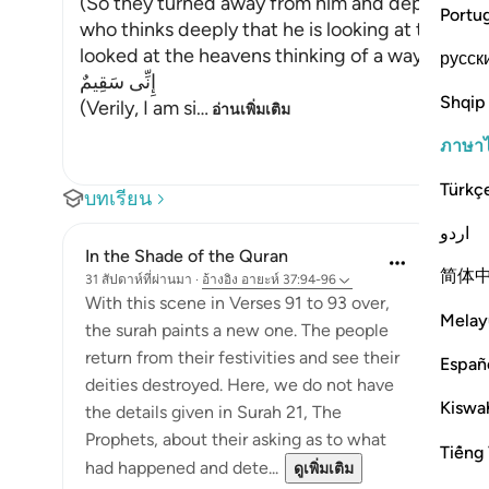
(So they turned away from him and departed.) 
Portu
who thinks deeply that he is looking at the sta
looked at the heavens thinking of a way to distr
русск
إِنِّى سَقِيمٌ
Shqip
(Verily, I am si
…
อ่านเพิ่มเติม
ภาษา
Türkç
บทเรียน
اردو
In the Shade of the Quran
简体
31 สัปดาห์ที่ผ่านมา
·
อ้างอิง
อายะห์ 37:94-96
With this scene in Verses 91 to 93 over,
Melay
the surah paints a new one. The people
return from their festivities and see their
Españ
deities destroyed. Here, we do not have
Kiswah
the details given in Surah 21, The
Prophets, about their asking as to what
Tiếng 
had happened and dete...
ดูเพิ่มเติม