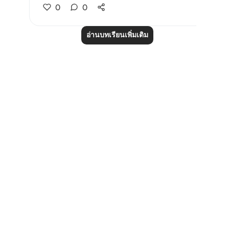
0
0
อ่านบทเรียนเพิ่มเติม
Notes
placeholders
close