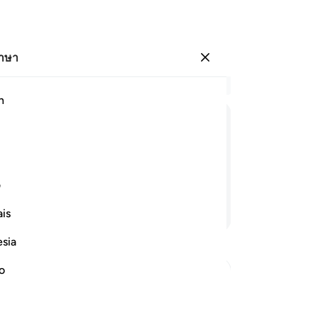
ภาษา
ลงชื่อเข้าใช้
อ่
h
บท 
83
ﲟ
ﲠ
ﲡ
ﲢ
ﲣ
คื
ด้ว
ี่พวกท่านแกะสลัก (มัน) กระนั้นหรือ?
เข
ف
86
อ่านต่อ
is
พร
พว
esia
[8
[89
no
[9
[9