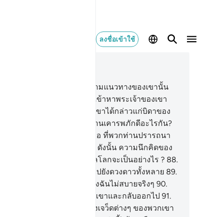
ลงชื่อเข้าใช้
านในบริบท
37, หน้าหนังสือ 449, จุซ 23
.
[83] และแท้จริง ผู้ที่ดำเนินตามแนวทางของเขานั้น
ออิบรอฮีม
84
.
[84] เมื่อเขาได้เข้าหาพระเจ้าของเขา
ยจิตใจที่บริสุทธิ์
85
.
[85] เมื่อเขาได้กล่าวแก่บิดาของ
าและหมู่ชนของเขาว่า พวกท่านเคารพภักดีอะไรกัน?
.
[86] เพื่อความเท็จกระนั้นหรือ ที่พวกท่านปรารถนา
ะเจ้าอื่นจากอัลลอฮฺ?
87
.
[87] ดังนั้น ความนึกคิดของ
กท่านที่มีต่อพระเจ้าแห่งสากลโลกจะเป็นอย่างไร ?
88
.
8] เขา (อิบรอฮีม) จึงจ้องมองไปยังดวงดาวทั้งหลาย
89
.
] แล้วเขาก็กล่าวขึ้นว่า แท้จริงฉันไม่สบายจริงๆ
90
.
0] ดังนั้น พวกเขาจึงหันหลังให้เขาและกลับออกไป
91
.
1] แล้วอิบรอฮีมก็บ่ายหน้าไปยังเจว็ดต่างๆ ของพวกเขา