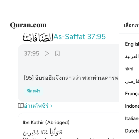
เลือก
037
قال اتعبدون ما تنحتون ٩٥
As-Saffat
37:95
Englis
37:95
العربية
বাংলা
[95] อิบรอฮีมจึงกล่าวว่า พวกท่านเคารพภักดีสิ่งท
ارسی
ทีละคำ
França
อ่านตัฟซีร์
Indon
Italia
Ibn Kathir (Abridged)
Dutch
فَتَوَلَّوْاْ عَنْهُ مُدْبِرِينَ