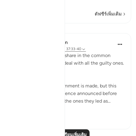
อ่านเพิ่มเติม
ตัฟซีร์เพิ่มเติม
บทเรียน
In the Shade of the Quran
31 สัปดาห์ที่ผ่านมา
·
อ้างอิง
อายะห์ 37:33-40
On that day, they all will share in the common
suffering. Thus shall We deal with all the guilty ones.
(Verses 33-34)
At this point, another comment is made, but this
time it sounds like a sentence announced before
both the misleaders and the ones they led as...
ดูเพิ่มเติม
0
0
อ่านบทเรียนเพิ่มเติม