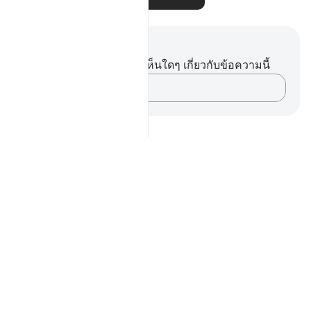
บันทึกและข้อคิด
คุณไม่มีบันทึกหรือข้อคิดเห็นใดๆ เกี่ยวกับข้อความนี้
บันทึกความคิดของคุณ…
Notes
placeholders
close