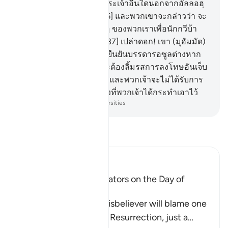
กล่าวแก่พวกเขาว่า ไม่มีพระเจ้าอื่นใดนอกจากอัลลอฮฺ
พวกเขาก็หยิ่งผยอง
36
.
[36] และพวกเขาจะกล่าวว่า จะ
ให้เราทอดทิ้งพระเจ้าต่างๆ ของพวกเราเพื่อนักกวีบ้า
คนหนึ่งกระนั้นหรือ?
37
.
[37] เปล่าดอก! เขา (มุฮัมมัด)
ได้นำสัจธรรมมา และเพื่อยืนยันบรรดารอซูลต่างหาก
38
.
[38] แท้จริง พวกเจ้าจะต้องลิ้มรสการลงโทษอันเจ็บ
ปวดอย่างแน่นอน
39
.
[39] และพวกเจ้าจะไม่ได้รับการ
ตอบแทนอื่นใด นอกจากสิ่งที่พวกเจ้าได้กระทำเอาไว้
-
Society of Institutes and Universities
อ่านตัฟซีร์
Ibn Kathir (Abridged)
The arguing of the Idolators on the Day of
Resurrection
Allah tells us that the disbeliever will blame one
another in the arena of Resurrection, just a
…