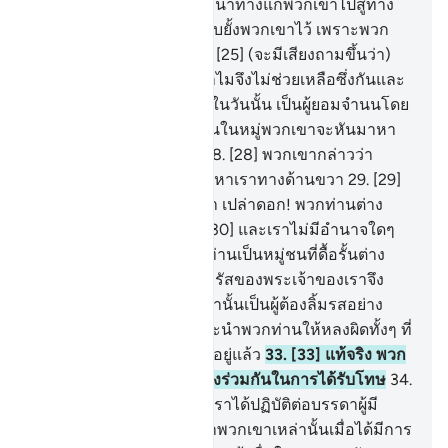
อื่นจากอัลลอฮฺ แล้วจงแนะนำทางแก่พวกเขาไปสู่ทาง
แห่งนรก
24
.
[24] และจงยับยั้งพวกเขาไว้ เพราะพวก
เขาจะต้องถูกสอบสวน
25
.
[25] (จะมีเสียงถามขึ้นว่า)
เกิดอะไรขึ้นแก่พวกเจ้า ทำไมจึงไม่ช่วยเหลือซึ่งกันและ
กัน
26
.
[26] แต่ว่าพวกเขาในวันนั้น เป็นผู้ยอมจำนนโดย
สิ้นเชิง
27
.
[27] และบางคนในหมู่พวกเขาจะหันมาหา
กัน ไต่ถามซึ่งกันและกัน
28
.
[28] พวกเขากล่าวว่า
แท้จริงพวกท่านเคยเข้ามาหาเราทางด้านขวา
29
.
[29]
พวกเขา (หัวหน้า) กล่าวว่า เปล่าดอก! พวกท่านต่าง
หากที่ไม่ยอมศรัทธา
30
.
[30] และเราไม่มีอำนาจใดๆ
เหนือพวกท่าน แต่ว่าพวกท่านเป็นหมู่ชนที่ดื้อรั้นต่าง
หาก
31
.
[31] ดังนั้น พระดำรัสของพระเจ้าของเราจึง
คู่ควรแก่เราแล้ว แท้จริงเรานั้นเป็นผู้ต้องลิ้มรสอย่าง
แน่นอน
32
.
[32] เราได้แนะนำพวกท่านให้หลงผิดทั้งๆ ที่
ความจริงพวกเราก็หลงผิดอยู่แล้ว
33
.
[33] แท้จริง พวก
เขาในวันนั้นย่อมมีส่วนแบ่งร่วมกันในการได้รับโทษ
34
.
[34] แท้จริงเช่นนั้นแหละ เราได้ปฏิบัติต่อบรรดาผู้มี
ความผิด
35
.
[35] เพราะว่าพวกเขาเหล่านั้นเมื่อได้มีการ