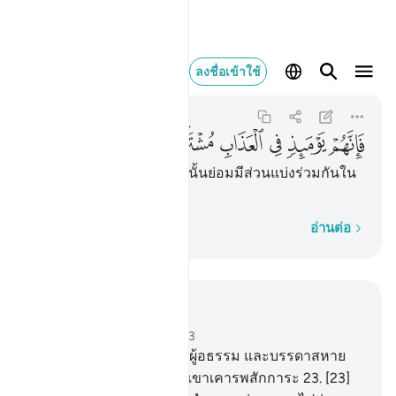
فانهم يوميذ في العذاب 
ลงชื่อเข้าใช้
As-Saffat
37:33
37:33
ﱷ
ﱸ
ﱹ
ﱺ
ﱻ
ﱼ
[33] แท้จริง พวกเขาในวันนั้นย่อมมีส่วนแบ่งร่วมกันใน
การได้รับโทษ
ทีละคำ
อ่านต่อ
อ่านในบริบท
บท 37, หน้าหนังสือ 447, จุซ 23
22
.
[22] จงรวบรวมบรรดาผู้อธรรม และบรรดาสหาย
ของพวกเขา และสิ่งที่พวกเขาเคารพสักการะ
23
.
[23]