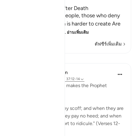
The Certainty of Life after Death
Allah says: `Ask these people, those who deny
the resurrection, which is harder to create Are
they more difficult to
…
อ่านเพิ่มเติม
ตัฟซีร์เพิ่มเติม
บทเรียน
In the Shade of the Quran
31 สัปดาห์ที่ผ่านมา
·
อ้างอิง
อายะห์ 37:12-14
The unbelievers' attitude makes the Prophet
wonder:
"Whereas you marvel, they scoff; and when they are
reminded of the truth, they pay no heed; and when
they see a sign, they resort to ridicule." (Verses 12-
14)