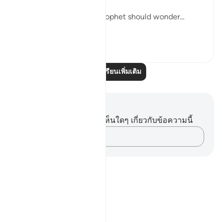
It is only right that the Prophet should wonder...
ดูเพิ่มเติม
0
0
อ่านบทเรียนเพิ่มเติม
บันทึกและข้อคิด
คุณไม่มีบันทึกหรือข้อคิดเห็นใดๆ เกี่ยวกับข้อความนี้
บันทึกความคิดของคุณ…