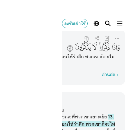
واذا ذكروا لا يذكرون ١٣
ลงชื่อเข้าใช้
As-Saffat
37:13
37:13
ﲍ
ﲎ
ﲏ
ﲐ
ﲑ
[13] และเมื่อพวกเขาถูกเตือนให้รำลึก พวกเขาก็จะไม่
ยอมรับข้อตักเตือน
ทีละคำ
อ่านต่อ
อ่านในบริบท
บท 37, หน้าหนังสือ 446, จุซ 23
12
.
[12] แต่เจ้าคงแปลกใจ ขณะที่พวกเขาเยาะเย้ย
13
.
[13] และเมื่อพวกเขาถูกเตือนให้รำลึก พวกเขาก็จะไม่