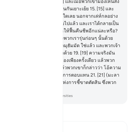
ยอมรับข้อตักเตือน
14
.
[14] และเมื่อพวกเขามองเห็นสิ่ง
ปาฏิหาริย์ พวกเขาก็ชักชวนกันเยาะเย้ย
15
.
[15] และ
พวกเขากล่าวว่า นี่มิใช่อื่นใดเลย นอกจากเล่ห์กลอย่าง
ชัดแจ้ง
16
.
[16] เมื่อเราตายไปแล้ว และเราได้กลายเป็น
ดินผงและกระดูก เราจะถูกให้ฟื้นคืนชีพอีกแน่ละหรือ?
17
.
[17] แล้วบรรพบุรุษของพวกเรารุ่นก่อนๆ นั้นด้วย
หรือ ?
18
.
[18] จงกล่าวเถิดมุฮัมมัด ใช่แล้ว และพวกเจ้า
จะเป็นผู้อับอายขายหน้าอีกด้วย
19
.
[19] ความจริงมัน
เป็นเพียงเสียงแผดตะโกนก้องเพียงครั้งเดียว แล้วพวก
เขาจะจ้องมอง
20
.
[20] แล้วพวกเขาก็กล่าวว่า โอ้ความ
หายนะแก่เรา นี่คือวันแห่งการตอบแทน
21
.
[21] (มะลา
อิกะฮฺจะตอบว่า) นี่คือวันแห่งการชี้ขาดตัดสิน ซึ่งพวก
ท่านเคยปฏิเสธมัน
-
Society of Institutes and Universities
อ่านตัฟซีร์
Ibn Kathir (Abridged)