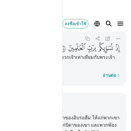
اذ نسويكم برب العالمين ٩٨
ลงชื่อเข้าใช้
Ash-Shu'ara
26:98
26:98
ﲔ
ﲕ
ﲖ
ﲗ
ﲘ
[98] ขณะที่พวกเราทำให้พวกเจ้าเท่าเทียมกับพระเจ้า
แห่งสากลโลก
ทีละคำ
อ่านต่อ
อ่านในบริบท
บท 26, หน้าหนังสือ 371, จุซ 19
69
.
[69] และจงเล่าเรื่องราวของอิบรอฮีม ให้แก่พวกเขา
70
.
[70] ขณะที่เขากล่าวแก่บิดาของเขา และพวกพ้อง