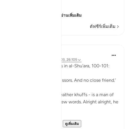
Sorrow of the Erring
وَأُزْلِفَتِ الْجَنَّةُ
(And Paradise will be
…
อ่านเพิ่มเติม
ตัฟซีร์เพิ่มเติม
บทเรียน
Abu Eesa
5 ปีที่แล้ว
·
อ้างอิง
อายะห์ 26:90-103, 26:105
So, Allah jalla wa 'ala says in al-Shu'ara, 100-101:
'Now we have no intercessors. And no close friend.'
My Dad - God bless his leather khuffs - is a man of
few words. Like, *very* few words. Alright alright, he
doesn't talk at all.
But the single piece of ...
ดูเพิ่มเติม