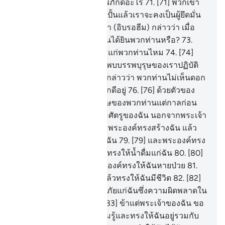
ของเขาว่า พวกท่านเคารพภักดีอะไร
71
.
[71] พวกเขา
กล่าวว่า เราเคารพภักดีรูปปั้นแล้วเราจะคงเป็นผู้ยึดมั่น
ต่อมันตลอดไป
72
.
[72] เขา (อิบรอฮีม) กล่าวว่า เมื่อ
พวกท่านวิงวอนขอ พวกมันได้ยินพวกท่านหรือ?
73
.
[73] หรือมันให้คุณให้โทษแก่พวกท่านไหม
74
.
[74]
พวกเขากล่าวว่า แต่เราได้พบบรรพบุรุษของเราปฏิบัติ
กันมาเช่นนั้น
75
.
[75] เขากล่าวว่า พวกท่านไม่เห็นดอก
หรือสิ่งที่พวกท่านเคารพภักดีอยู่
76
.
[76] ด้วยตัวของ
พวกท่านเอง และบรรพบุรุษของพวกท่านแต่กาลก่อน
77
.
[77] แท้จริงพวกเขาคือศัตรูของฉัน นอกจากพระเจ้า
แห่งสากลโลก
78
.
[78] ซึ่งพระองค์ทรงสร้างฉัน แล้ว
พระองค์ทรงชี้แนะทางแก่ฉัน
79
.
[79] และพระองค์ทรง
ประทานอาหารให้ฉันและทรงให้น้ำดื่มแก่ฉัน
80
.
[80]
และเมื่อฉันป่วย ดังนั้นพระองค์ทรงให้ฉันหายป่วย
81
.
[81] และผู้ทรงให้ฉันตายแล้วทรงให้ฉันมีชีวิต
82
.
[82]
และผู้ที่ฉันหวังว่า จะทรงอภัยแก่ฉันซึ่งความผิดพลาดใน
วันแห่งการตอบแทน
83
.
[83] ข้าแต่พระเจ้าของฉัน ขอ
พระองค์ทรงประทานความรู้และทรงให้ฉันอยู่รวมกับ