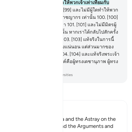
98
.
[98] ขณะที่พวกเราทำให้พวกเจ้าเท่าเทียมกับ
พระเจ้าแห่งสากลโลก
99
.
[99] และไม่มีผู้ใดทำให้พวก
เขาหลงผิด นอกจากพวกอาชญากร เท่านั้น
100
.
[100]
ดังนั้นจึงไม่มีผู้ไถ่โทษแก่เรา
101
.
[101] และไม่มีมิตรผู้
รักใคร่ด้วย
102
.
[102] ฉะนั้น หากเราได้กลับไปสักครั้ง
เราก็จะอยู่ในหมู่ผู้ศรัทธา
103
.
[103] แท้จริงในการนี้
ย่อมเป็นสัญญาณหนึ่งอย่างแน่นอน แต่ส่วนมากของ
พวกเขา ไม่เป็นผู้ศรัทธา
104
.
[104] และแท้จริงพระเจ้า
ของเจ้านั้น แน่นอนพระองค์คือผู้ทรงเดชานุภาพ ผู้ทรง
เมตตาเสมอ
-
Society of Institutes and Universities
อ่านตัฟซีร์
Ibn Kathir (Abridged)
Those Who have Taqwa and the Astray on the
Day of Resurrection, and the Arguments and