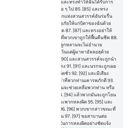
หมู่คนดีทั้งหลาย
84
.
[84] และทรงทำให้ฉันได้รับการ
รำลึกอย่างดีในหมู่ชนรุ่นต่อ ๆ ไป
85
.
[85] และทรง
ทำให้ฉันอยู่ในหมู่ผู้รับมรดกแห่งสวนสวรรค์อันร่มรื่น
86
.
[86] และทรงประทานอภัยให้แก่บิดาของฉันด้วย
แท้จริงเขาอยู่ในหมู่ผู้หลงผิด
87
.
[87] และทรงอย่าให้
ฉันได้รับความอัปยศในวันที่พวกเขาถูกให้ฟื้นคืนชีพ
88
.
[88] วันที่ทรัพย์สมบัติและลูกหลานจะไม่อำนวย
ประโยชน์ได้เลย
89
.
[89] เว้นแต่ผู้มาหาอัลลอฮฺด้วย
หัวใจที่บริสุทธิ์ผ่องใส
90
.
[90] และสวนสวรรค์จะถูกนำ
ให้มาใกล้แก่บรรดาผู้ยำเกรง
91
.
[91] และนรกจะถูกเผย
ให้เห็นแก่บรรดาผู้หลงผิดคิดชั่ว
92
.
[92] และมีเสียง
กล่าวแก่พวกเขาว่า ไหนเล่าที่พวกท่านเคารพภักดี
93
.
[93] อื่นจากอัลลอฮ์ พวกมันจะช่วยเหลือพวกท่าน หรือ
จะช่วยตัวมันเองได้ไหม
94
.
[94] แล้วพวกมันจะถูกโยน
ทิ่มหัวลงในนรกพวกมันและพวกหลงผิด
95
.
[95] และ
ไพร่พลของอิบลีสทั้งหมด
96
.
[96] พวกเขากล่าวขณะที่
พวกเขาโต้เถียงกันอยู่ในนั้น
97
.
[97] ขอสาบานต่อ
อัลลอฮฺ แท้จริงพวกเราอยู่ในการหลงผิดอย่างชัดแจ้ง