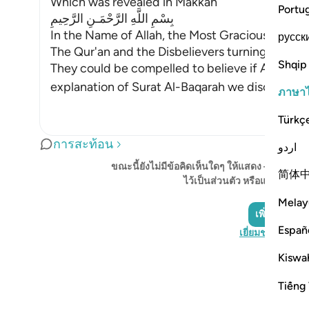
Which was revealed in Makkah
Portu
بِسْمِ اللَّهِ الرَّحْمَـنِ الرَّحِيمِ
In the Name of Allah, the Most Gracious, the Mo
русск
The Qur'an and the Disbelievers turning away;
Shqip
They could be compelled to believe if Allah so 
explanation of Surat Al-Baqarah we discussed t
ภาษา
Türkç
การสะท้อน
اردو
ขณะนี้ยังไม่มีข้อคิดเห็นใดๆ ให้แสดง – โปรดเริ
简体
ไว้เป็นส่วนตัว หรือแบ่งปันกั
Melay
เพิ่มภาพสะท
Españ
เยี่ยมชม QuranR
Kiswah
Tiếng 