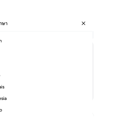
ภาษา
ลงชื่อเข้าใช้
อ่
h
บท 
1
.
[
ﱛ
ﱜ
ﱝ
ﱞ
ﱟ
ﱠ
ﱡ
แจ้
เพ
งกรุณาปรานี เว้นแต่พวกเขาจะผินหลังให้
จะ
ف
ขอ
is
ให
อ่านต่อ
หลั
esia
ข่
7
.
no
แล
ปร