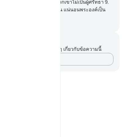
่างแน่นอน แต่ส่วนมากของพวกเขาไม่เป็นผู้ศรัทธา
9
.
] และแท้จริงพระเจ้าของเจ้านั้น แน่นอนพระองค์เป็น
้ทรงอำนาจ ผู้ทรงเมตตาเสมอ
ciety of Institutes and Universities
นทึกและข้อคิด
ไม่มีบันทึกหรือข้อคิดเห็นใดๆ เกี่ยวกับข้อความนี้
บันทึกความคิดของคุณ…