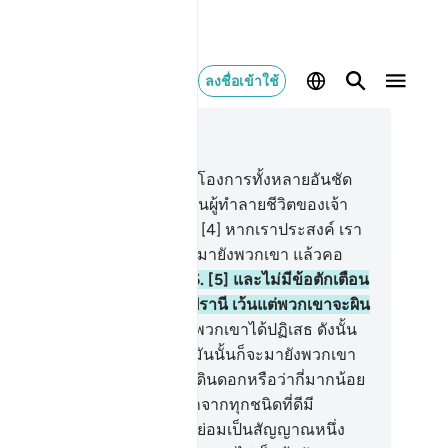
ลงชื่อเข้าใช้
านในบริบท
26, หน้าหนังสือ 367, จุซ 19
1] ฏอ ซีน มีม
2
.
[2] เหล่านี้คือโองการทั้งหลายอันชัด
ง
3
.
[3] บางทีเจ้า (มุฮัมมัด) เป็นผู้ทำลายชีวิตของเจ้า
ราะพวกเขาไม่เป็นผู้ศรัทธา
4
.
[4] หากเราประสงค์ เรา
ให้มีสัญญาณหนึ่งจากฟากฟ้ามายังพวกเขา แล้วคอ
งพวกเขาก็ยอมก้มลมต่อมัน
5
.
[5] และไม่มีข้อตักเตือน
ม่ อันใดจากพระผู้ทรงกรุณาปรานี เว้นแต่พวกเขาจะผิน
งให้กับมัน
6
.
[6] แล้วแน่นอนพวกเขาได้ปฏิเสธ ดังนั้น
าวคราวที่พวกเขาเคยเยาะเย้ยมันนั้นก็จะมายังพวกเขา
[7] พวกเขามิได้มองไปยังแผ่นดินดอกหรือว่ากี่มากน้อย
้วที่เราได้ให้มันงอกเงยออกมาจากทุกชนิดที่ดีมี
ะโยชน์
8
.
[8] แท้จริงในการนี้ย่อมเป็นสัญญาณหนึ่ง