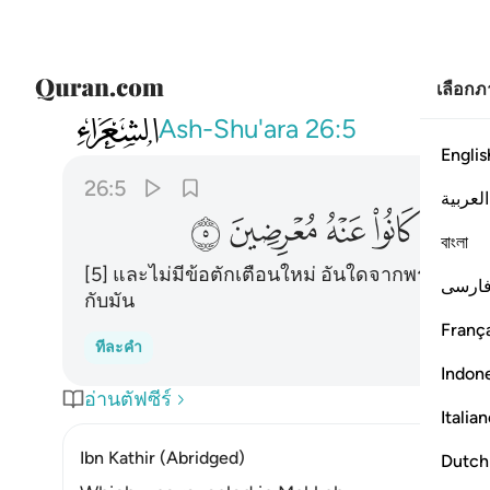
เลือก
026
وما ياتيهم من ذكر من الرحمان محدث الا
Ash-Shu'ara
26:5
Englis
26:5
العربية
ﱢ
ﱣ
ﱤ
ﱥ
ﱦ
বাংলা
[5] และไม่มีข้อตักเตือนใหม่ อันใดจากพระผู้ทร
ارسی
กับมัน
França
ทีละคำ
Indon
อ่านตัฟซีร์
Italia
Ibn Kathir (Abridged)
Dutch