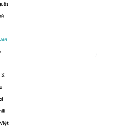
อย
guês
[9
st Merciful.
ий
ผู
-
So
willed At the beginning of the
he le
…
อ่านเพิ่มเติม
ไทย
บั
คุณ
ตัฟซีร์เพิ่มเติม
e
่มเขียนข้อคิดเห็นของคุณเองและบันทึก
中文
บชุมชน QuranReflect
u
้อน
ol
eflect
ili
Việt