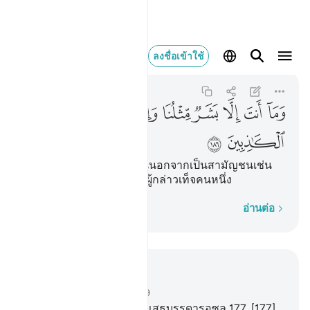
وما انت الا بشر مثلنا وان نظن
ลงชื่อเข้าใช้
Ash-Shu'ara
26:186
26:186
ﱍ
ﱎ
ﱏ
ﱐ
ﱑ
ﱒ
ﱓ
ﱔ
ﱕ
ﱖ
[186] และท่านมิใช่ใครอื่นนอกจากเป็นสามัญชนเช่น
เรา และเราคิดว่าท่านเป็นผู้กล่าวเท็จคนหนึ่ง
ทีละคำ
อ่านต่อ
อ่านในบริบท
บท 26, หน้าหนังสือ 375, จุซ 19
176
.
[176] ชาวป่าทึบได้ปฏิเสธบรรดารอซูล
177
.
[177]