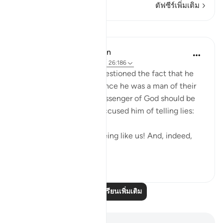
ตัฟซีร์เพิ่มเติม
บทเรียน
In the Shade of the Quran
31 สัปดาห์ที่ผ่านมา
·
อ้างอิง
อายะห์ 26:186
Shu`ayb's people also questioned the fact that he
was God's messenger, since he was a man of their
own kind. To them, a messenger of God should be
different. Hence, they accused him of telling lies:
"You are only a human being like us! And, indeed,
we believe...
ดูเพิ่มเติม
0
0
อ่านบทเรียนเพิ่มเติม