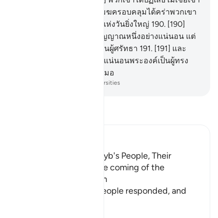
ดังนั้นการลงโทษแห่งวันเมฆครอบคลุมได้คร่าพวกเขา
แท้จริงมันเป็นการลงโทษแห่งวันยิ่งใหญ่
190
.
[190]
แท้จริงในการนี้ย่อมเป็นสัญญาณหนึ่งอย่างแน่นอน แต่
ส่วนมากของพวกเขาไม่เป็นผู้ศรัทธา
191
.
[191] และ
แท้จริงพระเจ้าของเจ้านั้น แน่นอนพระองค์เป็นผู้ทรง
เดชานุภาพ ผู้ทรงเมตตาเสมอ
-
Society of Institutes and Universities
อ่านตัฟซีร์
Ibn Kathir (Abridged)
The Response of Shu`ayb's People, Their
Disbelief in Him and the coming of the
Punishment upon Them
Allah tells us how his people responded, and
how it
…
อ่านเพิ่มเติม