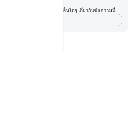
บันทึกและข้อคิด
คุณไม่มีบันทึกหรือข้อคิดเห็นใดๆ เกี่ยวกับข้อความนี้
บันทึกความคิดของคุณ…
Notes
placeholders
close