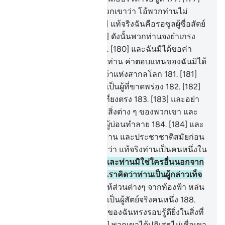
ขณะที่ชุอัยบฺได้กล่าวแก่พวกเขาว่า โอ้พวกท่านไม่
ยำเกรงบ้างหรือ
178
.
[178] แท้จริงฉันคือรอซูลผู้ซื่อสัตย์
สำหรับพวกท่าน
179
.
[179] ดังนั้นพวกท่านจงยำเกรง
อัลลอฮฺและเชื่อฟังฉัน
180
.
[180] และฉันมิได้ขอค่า
ตอบแทนในการนี้จากพวกท่าน ค่าตอบแทนของฉันมิได้
มาจากผู้ใด นอกจากพระเจ้าแห่งสากลโลก
181
.
[181]
จงตวงให้ครบเต็มและอย่าเป็นผู้ที่ขาดพร่อง
182
.
[182]
และจงชั่งด้วยตาชั่งอย่างเที่ยงตรง
183
.
[183] และอย่า
ให้ขาดพร่องแก่มหาชนซึ่งสิ่งต่าง ๆ ของพวกเขา และ
อย่าก่อกวนในแผ่นดินเป็นผู้บ่อนทำลาย
184
.
[184] และ
จงยำเกรงผู้ซึ่งบังเกิดพวกท่าน และประชาชาติสมัยก่อน
ๆ
185
.
[185] พวกเขากล่าวว่า แท้จริงท่านเป็นคนหนึ่งใน
หมู่ผู้ถูกอาคม
186
.
[186] และท่านมิใช่ใครอื่นนอกจาก
เป็นสามัญชนเช่นเรา และเราคิดว่าท่านเป็นผู้กล่าวเท็จ
คนหนึ่ง
187
.
[187] ดังนั้นให้ส่วนต่างๆ จากท้องฟ้า หล่น
ลงมาบนพวกเรา หากท่านเป็นผู้สัตย์จริงคนหนึ่ง
188
.
[188] เขากล่าวว่า พระเจ้าของฉันทรงรอบรู้ดียิ่งในสิ่งที่
พวกท่านกระทำ
189
.
[189] พวกเขาได้ปฏิเสธไม่เชื่อเขา