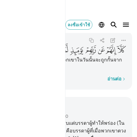
كلا انهم عن ربهم يوميذ لمح
ลงชื่อเข้าใช้
Al-Mutaffifin
83:15
83:15
ﱽ
ﱾ
ﱿ
ﲀ
ﲁ
ﲂ
ﲃ
[15] มิใช่เช่นนั้น แท้จริงพวกเขาในวันนั้นจะถูกกั้นจาก
พระเจ้าของพวกเขา
ทีละคำ
อ่านต่อ
อ่านในบริบท
บท 83, หน้าหนังสือ 588, จุซ 30
1
.
[1] ความหายนะจงประสบแด่บรรดาผู้ทำให้พร่อง (ใน
การตวงและการชั่ง)
2
.
[2] คือบรรดาผู้ที่เมื่อพวกเขาตวง