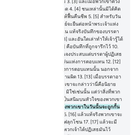
เอาจากคนอื่นก็ตวงเอาเต็ม
3
.
[3] และเมื่อพวกเขาตวง
หรือชั่งให้คนอื่นก็ทำให้ขาด
4
.
[4] ชนเหล่านั้นมิได้คิด
บ้างหรือว่าพวกเขาจะถูกให้ฟื้นคืนชีพ
5
.
[5] สำหรับวัน
อันยิ่งใหญ่
6
.
[6] วันที่มนุษย์จะยืนต่อหน้าพระเจ้าแห่ง
สากลโลก
7
.
[7] มิใช่เช่นนั้น แท้จริงบันทึกของบรรดา
คนชั่วนั้นอยู่ในสิจญีน
8
.
[8] และอันใดเล่าทำให้เจ้ารู้ได้
ว่าสิจญีนนั้นคืออะไร
9
.
[9] คือบันทึกที่ถูกจารึกไว้
10
.
[10] ความหายนะในวันนั้นจงประสบแด่บรรดาผู้ปฏิเสธ
11
.
[11] คือบรรดาผู้ปฏิเสธวันแห่งการตอบแทน
12
.
[12]
และไม่มีใครปฏิเสธวันแห่งการตอบแทนนั้น นอกจาก
ทุกคนที่ละเมิดที่กระทำความผิด
13
.
[13] เมื่อบรรดาอา
ยาตของเราถูกอ่านแก่เขา เขาจะกล่าวว่านี่คือนิยาย
เหลวไหวสมัยก่อน
14
.
[14] มิใช่เช่นนั้น แต่ว่าสิ่งที่พวก
เขาได้ขวนขวายไว้นั้นได้เป็นสนิมบนหัวใจของพวกเขา
15
.
[15] มิใช่เช่นนั้น แท้จริงพวกเขาในวันนั้นจะถูกกั้น
จากพระเจ้าของพวกเขา
16
.
[16] แล้วแท้จริงพวกเขาจะ
เข้าไปอยู่ในนรกที่มีเปลวไฟลุกโซน
17
.
[17] แล้วจะมี
เสียงกล่าวขึ้นว่า นี่คือสิ่งที่พวกเจ้าได้ปฏิเสธมันไว้