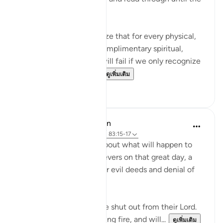
end and really reflect:
It's mind blowing to realize that for every physical,
seen reality, there is a complimentary spiritual,
unseen reality. And we will fail if we only recognize
the physical realities. ...
ดูเพิ่มเติม
106
14
In the Shade of the Quran
31 สัปดาห์ที่ผ่านมา
·
อ้างอิง
อายะห์ 83:15-17
Here, we are told here about what will happen to
the transgressing unbelievers on that great day, a
destiny which befits their evil deeds and denial of
the truth:
"On that day they shall be shut out from their Lord.
They shall enter the blazing fire, and will...
ดูเพิ่มเติม