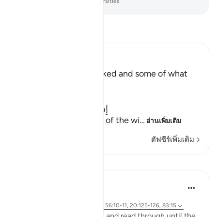
-
Society of Institutes and Universities
อ่านตัฟซีร์
Ibn Kathir (Abridged)
The Record of the Wicked and some of what
happens to Them
Allah says truly,
إِنَّ كِتَـبَ الْفُجَّارِ لَفِى سِجِّينٍ
(Nay! Truly, the Record of the wi
…
อ่านเพิ่มเติม
ตัฟซีร์เพิ่มเติม
บทเรียน
Yasmin Mogahed
4 ปีที่แล้ว
·
อ้างอิง
อายะห์ 69:32, 57:12, 2:3-5, 56:10-11, 20:125-126, 83:15
I ask you to bear with me and read through until the